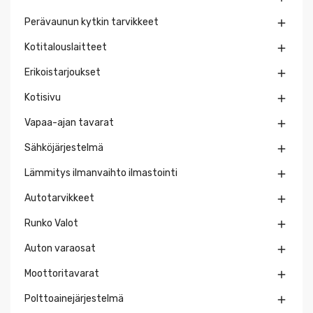
Perävaunun kytkin tarvikkeet

Kotitalouslaitteet

Erikoistarjoukset

Kotisivu

Vapaa-ajan tavarat

Sähköjärjestelmä

Lämmitys ilmanvaihto ilmastointi

Autotarvikkeet

Runko Valot

Auton varaosat

Moottoritavarat

Polttoainejärjestelmä
