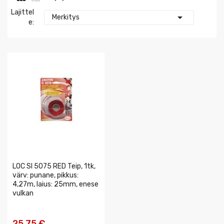
Lajittel

Merkitys
E:
LOC SI 5075 RED Teip, 1tk,
värv: punane, pikkus:
4,27m, laius: 25mm, enese
vulkan
25,75 €