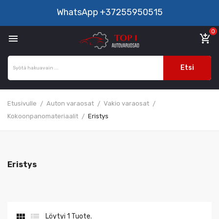
WhatsApp
+37255950515
0

add_shopping_cart
Etsi
Etusivulle
Auton varaosat
Vakio varaosat
Kokoonpanomateriaalit
Eristys
Eristys


Löytyi 1 Tuote.