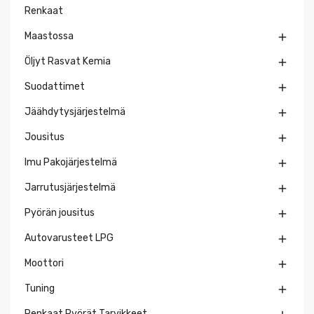
Renkaat
Maastossa

Öljyt Rasvat Kemia

Suodattimet

Jäähdytysjärjestelmä

Jousitus

Imu Pakojärjestelmä

Jarrutusjärjestelmä

Pyörän jousitus

Autovarusteet LPG

Moottori

Tuning

Renkaat Pyörät Tarvikkeet