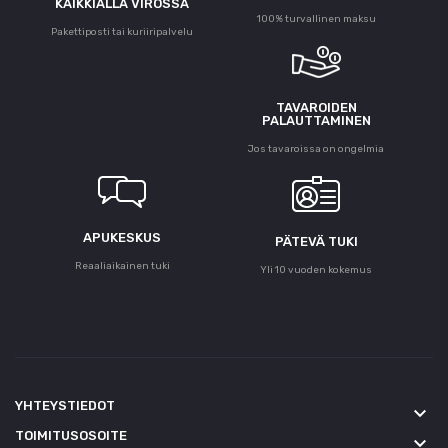
KAIKKIALLA VIROSSA
100% turvallinen maksu
Pakettiposti tai kuriiripalvelu
TAVAROIDEN
PALAUTTAMINEN
Jos tavaroissa on ongelmia
APUKESKUS
PÄTEVÄ TUKI
Reaaliaikainen tuki
Yli 10 vuoden kokemus
YHTEYSTIEDOT
keyboard_arrow_down
TOIMITUSOSOITE
keyboard_arrow_down