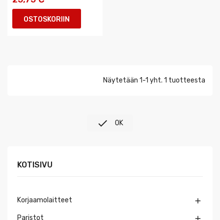
OSTOSKORIIN
Näytetään 1-1 yht. 1 tuotteesta

OK
KOTISIVU
Korjaamolaitteet

Paristot
