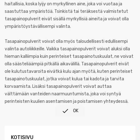
haitallisia, koska lyijy on myrkyllinen aine, joka voi vuotaa ja
saastuttaa ympäristöä. Tsinkistä tai teräksestä valmistetut
tasapainopulverit eivät sisällä myrkyllisiä aineita ja voivat olla
ympäristöystävällisempi valinta.
Tasapainopulverit voivat olla myös taloudellisesti edullisempi
valinta autoliikkeille. Vaikka tasapainopulverit voivat aluksi olla
hieman kalliimpia kuin perinteiset tasapainotuskuulat, ne voivat
olla säästeliäämpiä pitkällä aikavälillä. Tasapainopulverit eivät
ole kulutustavaroita eivätkä kulu ajan myötä, kuten perinteiset
tasapainotuskuulat, jotka voivat kulua tai kadota ja tarvita
korvaamista. Lisäksi tasapainopulverit voivat auttaa
välttämään vanteiden naarmuuntumista, joka voi syntyä
perinteisten kuulien asentamisen ja poistamisen yhteydessä.

OK
KOTISIVU