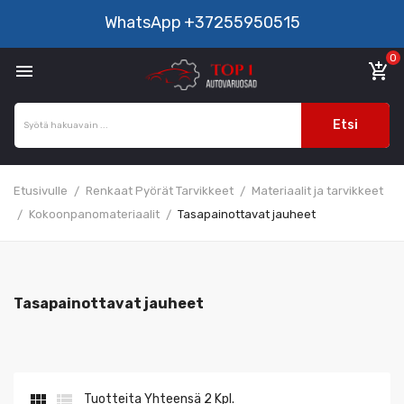
WhatsApp
+37255950515
0

add_shopping_cart
Etsi
Etusivulle
Renkaat Pyörät Tarvikkeet
Materiaalit ja tarvikkeet
Kokoonpanomateriaalit
Tasapainottavat jauheet
Tasapainottavat jauheet


Tuotteita Yhteensä 2 Kpl.