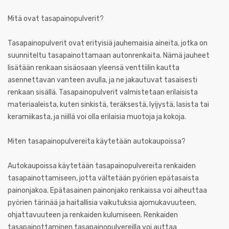
Mitä ovat tasapainopulverit?
Tasapainopulverit ovat erityisiä jauhemaisia aineita, jotka on
suunniteltu tasapainottamaan autonrenkaita. Nämä jauheet
lisätään renkaan sisäosaan yleensä venttiilin kautta
asennettavan vanteen avulla, ja ne jakautuvat tasaisesti
renkaan sisällä. Tasapainopulverit valmistetaan erilaisista
materiaaleista, kuten sinkistä, teräksestä, lyijystä, lasista tai
keramiikasta, ja niillä voi olla erilaisia muotoja ja kokoja.
Miten tasapainopulvereita käytetään autokaupoissa?
Autokaupoissa käytetään tasapainopulvereita renkaiden
tasapainottamiseen, jotta vältetään pyörien epätasaista
painonjakoa. Epätasainen painonjako renkaissa voi aiheuttaa
pyörien tärinää ja haitallisia vaikutuksia ajomukavuuteen,
ohjattavuuteen ja renkaiden kulumiseen. Renkaiden
tasapainottaminen tasapainopulvereilla voi auttaa