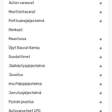
Auton varaosat

Moottoritavarat

Polttoainejärjestelmä

Renkaat
Maastossa

Öljyt Rasvat Kemia

Suodattimet

Jäähdytysjärjestelmä

Jousitus

Imu Pakojärjestelmä

Jarrutusjärjestelmä

Pyörän jousitus

Autovarusteet LPG
