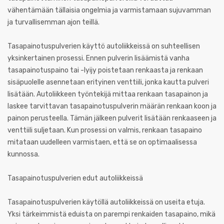
vähentämään tällaisia ongelmia ja varmistamaan sujuvamman
ja turvallisemman ajon teillä.
Tasapainotuspulverien käyttö autoliikkeissä on suhteellisen
yksinkertainen prosessi. Ennen pulverin lisäämistä vanha
tasapainotuspaino tai -lyijy poistetaan renkaasta ja renkaan
sisäpuolelle asennetaan erityinen venttiili, jonka kautta pulveri
lisätään. Autoliikkeen työntekijä mittaa renkaan tasapainon ja
laskee tarvittavan tasapainotuspulverin määrän renkaan koon ja
painon perusteella. Tämän jälkeen pulverit lisätään renkaaseen ja
venttiili suljetaan. Kun prosessi on valmis, renkaan tasapaino
mitataan uudelleen varmistaen, että se on optimaalisessa
kunnossa.
Tasapainotuspulverien edut autoliikkeissä
Tasapainotuspulverien käytöllä autoliikkeissä on useita etuja.
Yksi tärkeimmistä eduista on parempi renkaiden tasapaino, mikä