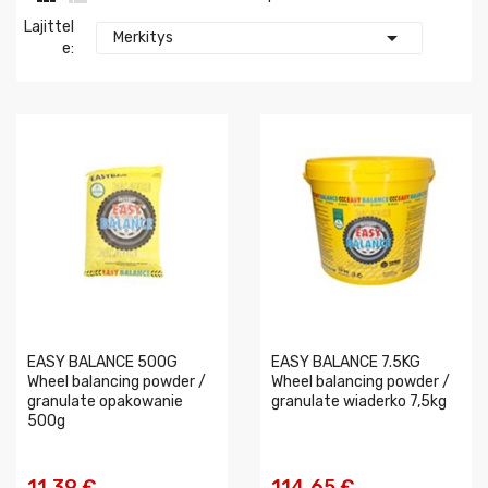
Lajittel

Merkitys
E:
EASY BALANCE 500G
EASY BALANCE 7.5KG
Wheel balancing powder /
Wheel balancing powder /
granulate opakowanie
granulate wiaderko 7,5kg
500g
11,39 €
114,65 €