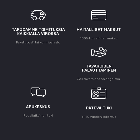
TARJOAMME TOIMITUKSIA
HAITALLISET MAKSUT
KAIKKIALLA VIROSSA
100% turvallinen maksu
Pakettiposti tai kuriiripalvelu
TAVAROIDEN
PALAUTTAMINEN
Jos tavaroissa on ongelmia
APUKESKUS
PÄTEVÄ TUKI
Reaaliaikainen tuki
Yli 10 vuoden kokemus