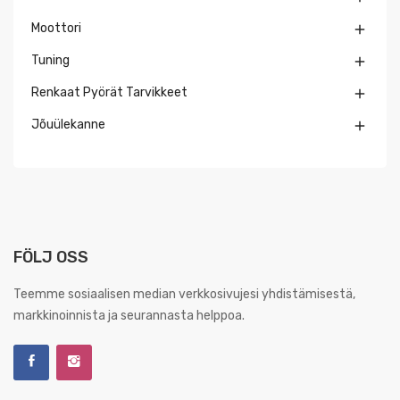
Moottori

Tuning

Renkaat Pyörät Tarvikkeet

Jõuülekanne

FÖLJ OSS
Teemme sosiaalisen median verkkosivujesi yhdistämisestä,
markkinoinnista ja seurannasta helppoa.