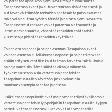
voi parantaa ajoneuvon ajomukavuutta ja turvallisuutta.
Tasapainotuspulverit jakautuvat renkaan sisällä tasaisesti ja
auttavat välttämään renkaiden epätasaista painojakaumaa,
mikä voi aiheuttaa pyörien tärinää ja haitata ajomukavuutta.
Tasapainotetut renkaat voivat parantaa ajettavuutta ja
jarrutusominaisuuksia, vähentää renkaiden epätasaista
kulumista ja pidentää renkaiden käyttöikää.
Toinen etu on nopea ja helppo asennus. Tasapainopulverit
voidaan asentaa autoliikkeessä nopeasti ja helposti renkaan
sisään erityisen venttiilin kautta ilman tarvetta lisätä ulkoisia
painoja vanteisiin. Tämä säästää aikaa ja vähentää
työvoimakustannuksia verrattuna perinteisten
tasapainotuskuulien käyttöön, jotka voivat olla
monimutkaisempia asentaa ja poistaa.
Lisäksi tasapainopulverit ovat usein ympäristöystävällisempiä
verrattuna perinteisiin lyijypohjaisiin tasapainotuskuuliin. Lyijyyn
perustuvat tasapainotuskuulat voivat olla ympäristölle