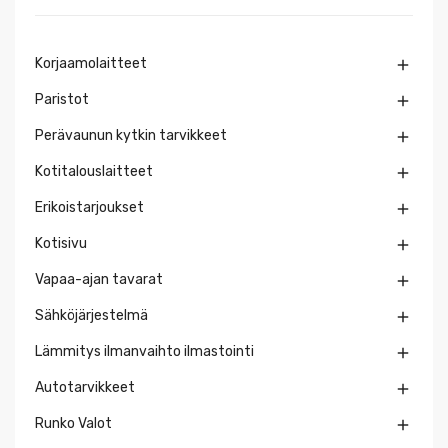
Korjaamolaitteet

Paristot

Perävaunun kytkin tarvikkeet

Kotitalouslaitteet

Erikoistarjoukset

Kotisivu

Vapaa-ajan tavarat

Sähköjärjestelmä

Lämmitys ilmanvaihto ilmastointi

Autotarvikkeet

Runko Valot
