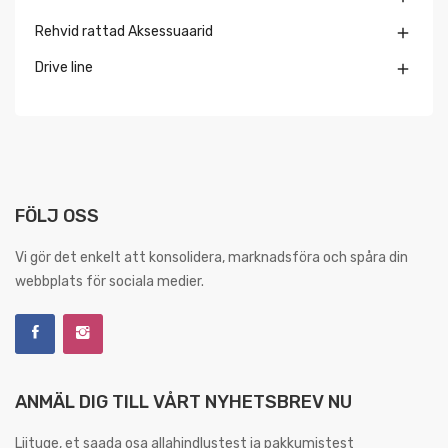
Rehvid rattad Aksessuaarid

Drive line

FÖLJ OSS
Vi gör det enkelt att konsolidera, marknadsföra och spåra din
webbplats för sociala medier.
ANMÄL DIG TILL VÅRT NYHETSBREV NU
Liituge, et saada osa allahindlustest ja pakkumistest