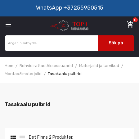
WhatsApp
+37255950515
0

add_shopping_cart
Sök på
Hem
Rehvid rattad Aksessuaarid
Materjalid ja tarvikud
Montaažimaterjalid
Tasakaalu pulbrid
Tasakaalu pulbrid


Det Finns 2 Produkter.