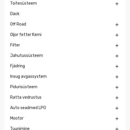
Toitesüsteem

Däck
Off Road

Oljor fetter Kemi

Filter

Jahutussüsteem

Fjädring

Insug avgassystem

Pidurisüsteem

Ratta vedrustus

Auto seadmed LPG

Mootor

Tuunimine
