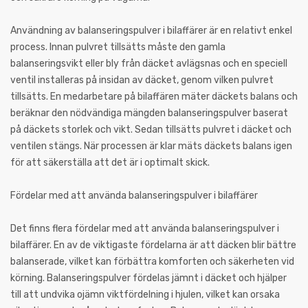
Användning av balanseringspulver i bilaffärer är en relativt enkel
process. Innan pulvret tillsätts måste den gamla
balanseringsvikt eller bly från däcket avlägsnas och en speciell
ventil installeras på insidan av däcket, genom vilken pulvret
tillsätts. En medarbetare på bilaffären mäter däckets balans och
beräknar den nödvändiga mängden balanseringspulver baserat
på däckets storlek och vikt. Sedan tillsätts pulvret i däcket och
ventilen stängs. När processen är klar mäts däckets balans igen
för att säkerställa att det är i optimalt skick.
Fördelar med att använda balanseringspulver i bilaffärer
Det finns flera fördelar med att använda balanseringspulver i
bilaffärer. En av de viktigaste fördelarna är att däcken blir bättre
balanserade, vilket kan förbättra komforten och säkerheten vid
körning. Balanseringspulver fördelas jämnt i däcket och hjälper
till att undvika ojämn viktfördelning i hjulen, vilket kan orsaka