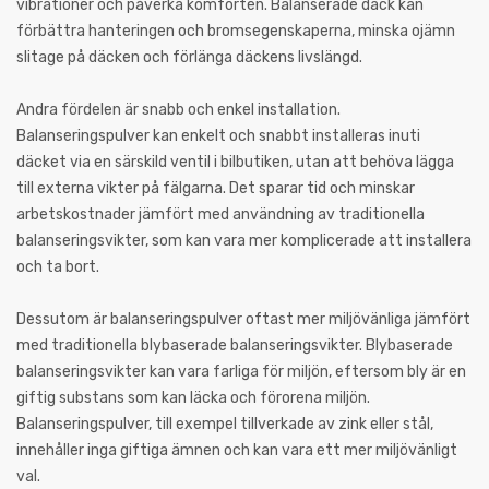
vibrationer och påverka komforten. Balanserade däck kan
förbättra hanteringen och bromsegenskaperna, minska ojämn
slitage på däcken och förlänga däckens livslängd.
Andra fördelen är snabb och enkel installation.
Balanseringspulver kan enkelt och snabbt installeras inuti
däcket via en särskild ventil i bilbutiken, utan att behöva lägga
till externa vikter på fälgarna. Det sparar tid och minskar
arbetskostnader jämfört med användning av traditionella
balanseringsvikter, som kan vara mer komplicerade att installera
och ta bort.
Dessutom är balanseringspulver oftast mer miljövänliga jämfört
med traditionella blybaserade balanseringsvikter. Blybaserade
balanseringsvikter kan vara farliga för miljön, eftersom bly är en
giftig substans som kan läcka och förorena miljön.
Balanseringspulver, till exempel tillverkade av zink eller stål,
innehåller inga giftiga ämnen och kan vara ett mer miljövänligt
val.