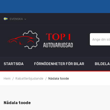
SVENSKA
expand_more
STARTSIDA
FÖRNÖDENHETER FÖR BILAR
BILDEL
Hem
Rabatterbjudande
Nädala toode
Nädala toode