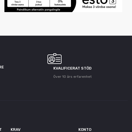
RE
KVALIFICERAT STÖD
Över 10 års erfarenhet
T
KRAV
KONTO