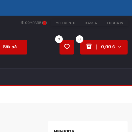
COMPARE (
0
)
MITT KONTO
KASSA
LOGGA IN
0
0
Sök på
0,00 €
HEMSIDA