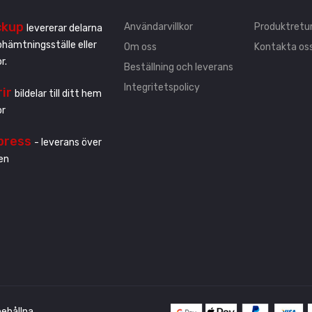
ckup
Användarvillkor
Produktretu
levererar delarna
pphämtningsställe eller
Om oss
Kontakta os
r.
Beställning och leverans
Integritetspolicy
rir
bildelar till ditt hem
or
press
- leverans över
en
ehållna.