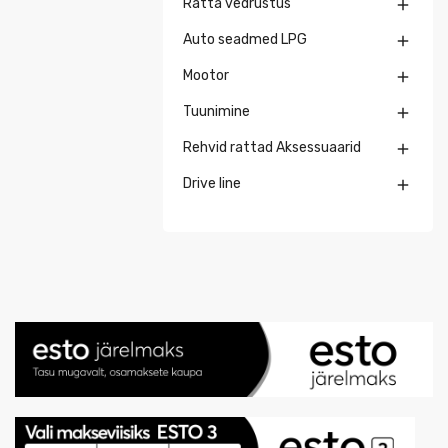
Ratta vedrustus

Auto seadmed LPG

Mootor

Tuunimine

Rehvid rattad Aksessuaarid

Drive line
