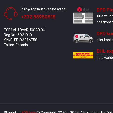
info@top1autovaruosad.ee
DPD Pi
+372 55950515
till ett u
postkonto
TOP1 AUTOVARUOSAD OÜ
DPD ku
Reg Nr: 16021010
KMKR: EE102276758
eller kont
Tallinn, Estonia
DHL ex
hela värld
Skapad av
3QStudio
© Copyright 2020 - 2024. Alla rättigheter förb