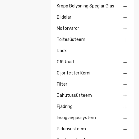
Kropp Belysning Speglar Glas

Bildelar

Motorvaror

Toitesüsteem

Däck
Off Road

Oljor fetter Kemi

Filter

Jahutussüsteem

Fjädring

Insug avgassystem

Pidurisüsteem
