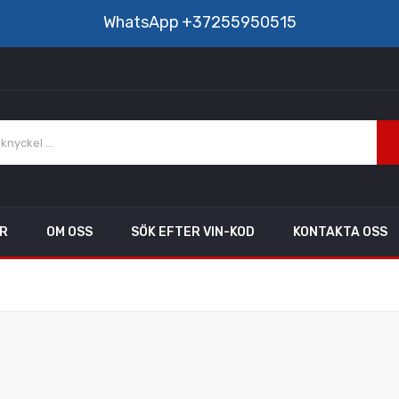
WhatsApp
+37255950515
AR
OM OSS
SÖK EFTER VIN-KOD
KONTAKTA OSS