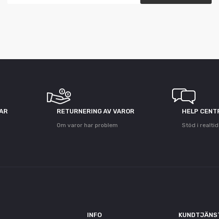
GAR
RETURNERING AV VAROR
HELP CENT
Om varor har problem
Stöd i realtid
INFO
KUNDTJÄNS