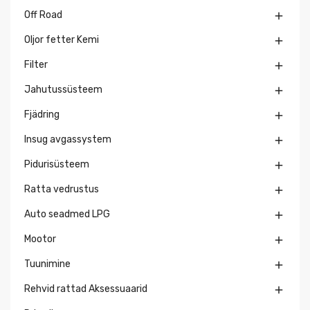
Off Road

Oljor fetter Kemi

Filter

Jahutussüsteem

Fjädring

Insug avgassystem

Pidurisüsteem

Ratta vedrustus

Auto seadmed LPG

Mootor

Tuunimine

Rehvid rattad Aksessuaarid
