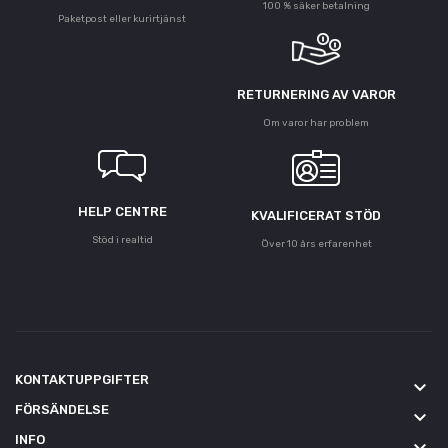
100 % säker betalning
Paketpost eller kurirtjänst
RETURNERING AV VAROR
Om varor har problem
HELP CENTRE
KVALIFICERAT STÖD
Stöd i realtid
Över 10 års erfarenhet
KONTAKTUPPGIFTER
keyboard_arrow_down
FÖRSÄNDELSE
keyboard_arrow_down
INFO
keyboard_arrow_down