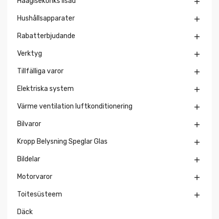
Haagisekonks lisad

Hushållsapparater

Rabatterbjudande

Verktyg

Tillfälliga varor

Elektriska system

Värme ventilation luftkonditionering

Bilvaror

Kropp Belysning Speglar Glas

Bildelar

Motorvaror

Toitesüsteem

Däck