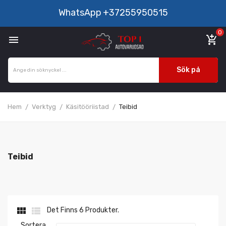
WhatsApp
+37255950515
0

add_shopping_cart
Sök på
Hem
Verktyg
Käsitööriistad
Teibid
Teibid


Det Finns 6 Produkter.
Sortera