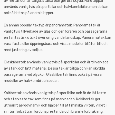
av metall och är tåliga, starka och ger bra skydd. Hårdtoppar
används vanligtvis på sportbilar och halvkombibilar, men de kan
också hittas på andra biltyper.
En annan populär taktyp är panoramatak. Panoramatak är
vanligtvis tillverkade av glas och ger föraren och passagerarna
en fantastisk utsikt över omgivande landskap. Panoramatak kan
vara fasta eller öppningsbara och vissa modeller tillåter till och
med justering av solljus.
Glaskfibertak används vanligtvis på sportbilar och är tillverkade
av stark och lätt material. Dessa tak är tåliga och kan skydda
passagerarna vid olyckor. Glaskfibertak finns också på vissa
modeller av halvkombi och sedan.
Kolfibertak används vanligtvis på sportbilar och är de lättaste
och starkaste tak som finns på marknaden. Kolfibertak ger
utmärkt aerodynamik och hjälper till att minska vikten, vilket i
sin tur förbättrar fordonsprestanda och bränsleförbrukning.