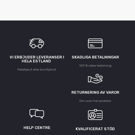
VI ERBJUDER LEVERANSER I
SKADLIGA BETALNINGAR
HELA ESTLAND
100 % säker betalning
Paketpost eller kurirtjänst
RETURNERING AV VAROR
Om varor har problem
HELP CENTRE
KVALIFICERAT STÖD