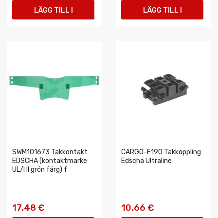
LÄGG TILL I
LÄGG TILL I
VARUKORGEN
VARUKORGEN
SWM101673 Takkontakt
CARGO-E190 Takkoppling
EDSCHA (kontaktmärke
Edscha Ultraline
UL/I II grön färg) f
17,48 €
10,66 €