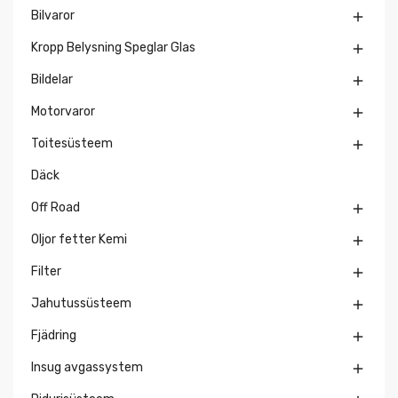
Bilvaror

Kropp Belysning Speglar Glas

Bildelar

Motorvaror

Toitesüsteem

Däck
Off Road

Oljor fetter Kemi

Filter

Jahutussüsteem

Fjädring

Insug avgassystem
