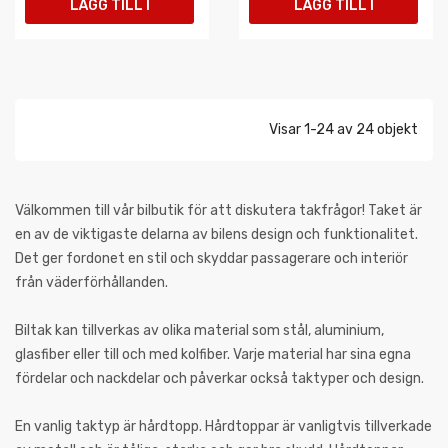
LÄGG TILL I
LÄGG TILL I
VARUKORGEN
VARUKORGEN
Visar 1-24 av 24 objekt
Välkommen till vår bilbutik för att diskutera takfrågor! Taket är
en av de viktigaste delarna av bilens design och funktionalitet.
Det ger fordonet en stil och skyddar passagerare och interiör
från väderförhållanden.
Biltak kan tillverkas av olika material som stål, aluminium,
glasfiber eller till och med kolfiber. Varje material har sina egna
fördelar och nackdelar och påverkar också taktyper och design.
En vanlig taktyp är hårdtopp. Hårdtoppar är vanligtvis tillverkade