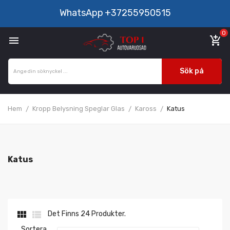
WhatsApp
+37255950515
0

add_shopping_cart
Sök på
Hem
Kropp Belysning Speglar Glas
Kaross
Katus
Katus


Det Finns 24 Produkter.
Sortera