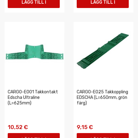
LÄGG TILL I
LÄGG TILL I
VARUKORGEN
VARUKORGEN
CARGO-E001 Takkontakt
CARGO-E025 Takkoppling
Edscha Ultraline
EDSCHA (L=650mm, grön
(L=625mm)
färg)
10,52 €
9,15 €