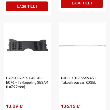
LÄGG TILL I
LÄGG TILL I
VARUKORGEN
VARUKORGEN
CARGOPARTS CARGO-
KOGEL KOG6355943 -
E076 - Takkoppling SESAM
Takbalk passar: KOGEL
(L=392mm)
10,09 €
106,16 €