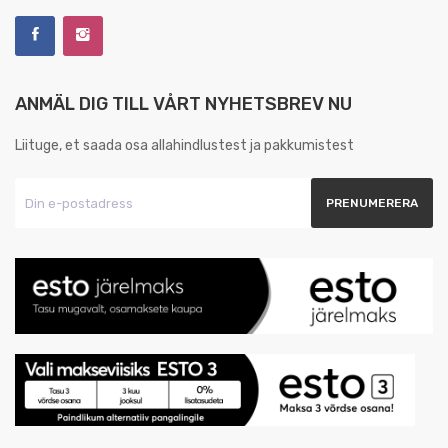
ANMÄL DIG TILL VÅRT NYHETSBREV NU
Liituge, et saada osa allahindlustest ja pakkumistest