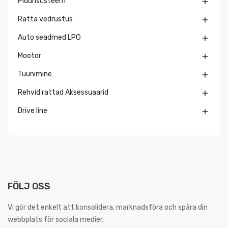
Pidurisüsteem

Ratta vedrustus

Auto seadmed LPG

Mootor

Tuunimine

Rehvid rattad Aksessuaarid

Drive line

FÖLJ OSS
Vi gör det enkelt att konsolidera, marknadsföra och spåra din
webbplats för sociala medier.