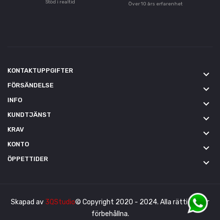
Stöd i realtid
Över 10 års erfarenhet
KONTAKTUPPGIFTER
keyboard_arrow_down
FÖRSÄNDELSE
keyboard_arrow_down
INFO
keyboard_arrow_down
KUNDTJÄNST
keyboard_arrow_down
KRAV
keyboard_arrow_down
KONTO
keyboard_arrow_down
ÖPPETTIDER
keyboard_arrow_down
Skapad av
3QStudio
© Copyright 2020 - 2024. Alla rättigheter
förbehållna.