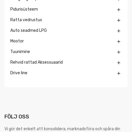
Pidurisüsteem

Ratta vedrustus

Auto seadmed LPG

Mootor

Tuunimine

Rehvid rattad Aksessuaarid

Drive line

FÖLJ OSS
Vi gör det enkelt att konsolidera, marknadsföra och spåra din