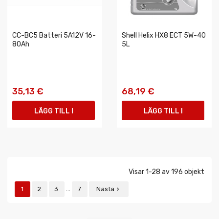
CC-BC5 Batteri 5A12V 16-
Shell Helix HX8 ECT 5W-40
80Ah
5L
35,13 €
68,19 €
LÄGG TILL I
LÄGG TILL I
VARUKORGEN
VARUKORGEN
Visar 1-28 av 196 objekt
…
1
2
3
7
Nästa
