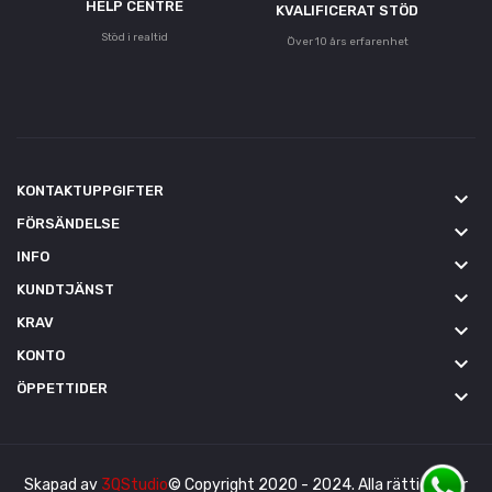
HELP CENTRE
KVALIFICERAT STÖD
Stöd i realtid
Över 10 års erfarenhet
KONTAKTUPPGIFTER
keyboard_arrow_down
FÖRSÄNDELSE
keyboard_arrow_down
INFO
keyboard_arrow_down
KUNDTJÄNST
keyboard_arrow_down
KRAV
keyboard_arrow_down
KONTO
keyboard_arrow_down
ÖPPETTIDER
keyboard_arrow_down
Skapad av
3QStudio
© Copyright 2020 - 2024. Alla rättigheter