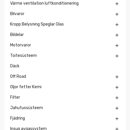
Värme ventilation luftkonditionering

Bilvaror

Kropp Belysning Speglar Glas

Bildelar

Motorvaror

Toitesüsteem

Däck
Off Road

Oljor fetter Kemi

Filter

Jahutussüsteem

Fjädring

Insug avgassystem
