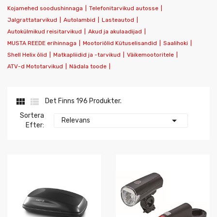
Kojamehed soodushinnaga
|
Telefonitarvikud autosse
|
Jalgrattatarvikud
|
Autolambid
|
Lasteautod
|
Autokülmikud reisitarvikud
|
Akud ja akulaadijad
|
MUSTA REEDE erihinnaga
|
Mootoriõlid Kütuselisandid
|
Saalihoki
|
Shell Helix õlid
|
Matkapliidid ja -tarvikud
|
Väikemootoritele
|
ATV-d Mototarvikud
|
Nädala toode
|


Det Finns 196 Produkter.
Sortera

Relevans
Efter: