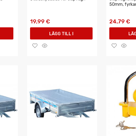
50mm, fyrkant
19,99 €
24,79 €
LÄGG TILL I
LÄG
VARUKORGEN
VAR