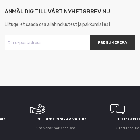
ANMÄL DIG TILL VÅRT NYHETSBREV NU
Liituge, et saada osa allahindlustest ja pakkumistest
GAR
RETURNERING AV VAROR
HELP CENT
Om varor har problem
Stöd i realtid