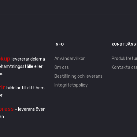
INFO
KUNDTJÄNS
ckup
Användarvillkor
Produktretu
levererar delarna
pphämtningsställe eller
Om oss
Kontakta os
r.
Beställning och leverans
Integritetspolicy
rir
bildelar till ditt hem
or
press
- leverans över
en