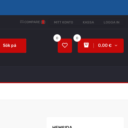
COMPARE (
0
)
MITT KONTO
KASSA
LOGGA IN
0
0
Sök på
0,00 €
HEMSIDA