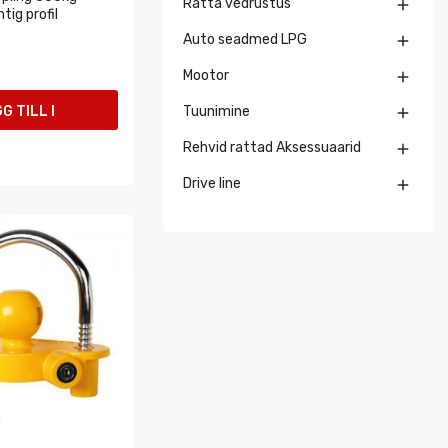
Ratta vedrustus

ig profil
Auto seadmed LPG

Mootor

G TILL I
Tuunimine

Rehvid rattad Aksessuaarid

UKORGEN
Drive line
