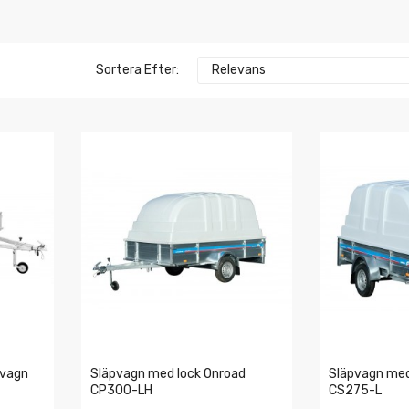
Sortera Efter:
Relevans
pvagn
Släpvagn med lock Onroad
Släpvagn med
CP300-LH
CS275-L