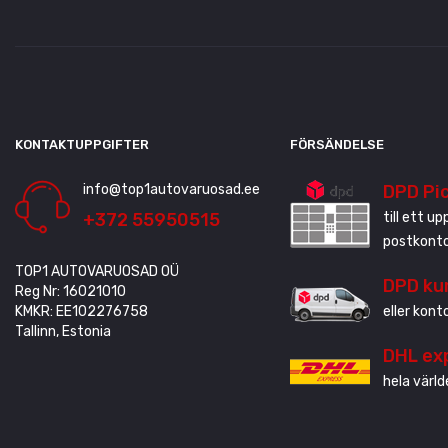
KONTAKTUPPGIFTER
FÖRSÄNDELSE
info@top1autovaruosad.ee
DPD Pi
+372 55950515
till ett u
postkonto
TOP1 AUTOVARUOSAD OÜ
DPD ku
Reg Nr: 16021010
KMKR: EE102276758
eller kont
Tallinn, Estonia
DHL ex
hela värld