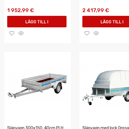
1 952,99 €
2 417,99 €
LÄGG TILL I
LÄGG TILL I
VARUKORGEN
VARUKORGEN
Släpvagn 300x150, 40cm PLH
Släpvagn med lock Onro