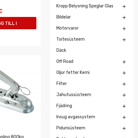
Kropp Belysning Speglar Glas

€
Bildelar

G TILL I
Motorvaror

UKORGEN
Toitesüsteem

Däck
Off Road

Oljor fetter Kemi

Filter

Jahutussüsteem

Fjädring

Insug avgassystem

Pidurisüsteem

pling 800kg