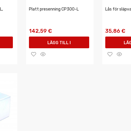
L,
Platt presenning CP300-L
Lås för släpv
142,59 €
35,86 €
LÄGG TILL I
LÄG
VARUKORGEN
VAR