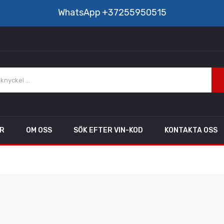
WhatsApp
+37255950515
AR
OM OSS
SÖK EFTER VIN-KOD
KONTAKTA OSS