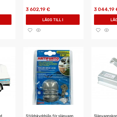
3 602,19 €
3 044,19 
LÄGG TILL I
LÄG
VARUKORGEN
VAR
ad
Stöldskyddslås för släpvagn
Släpvagnskop