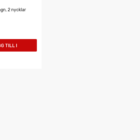
agn, 2 nycklar
G TILL I
UKORGEN