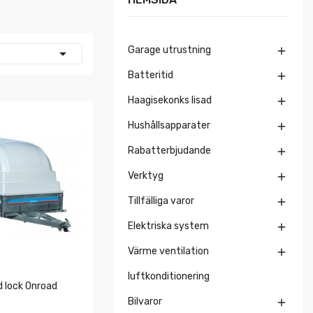
Garage utrustning


Batteritid

Haagisekonks lisad

Hushållsapparater

Rabatterbjudande

Verktyg

Tillfälliga varor

Elektriska system

Värme ventilation

luftkonditionering
 lock Onroad
Bilvaror
