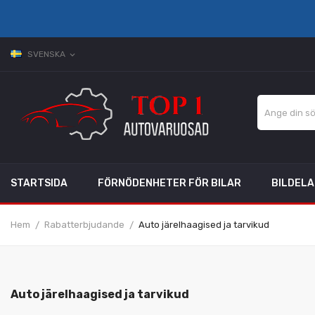
SVENSKA
expand_more
STARTSIDA
FÖRNÖDENHETER FÖR BILAR
BILDEL
Hem
Rabatterbjudande
Auto järelhaagised ja tarvikud
Auto järelhaagised ja tarvikud