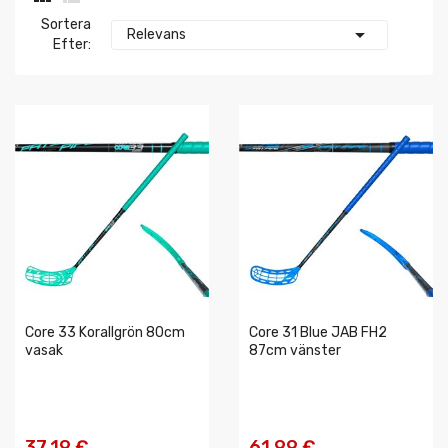
Sortera

Relevans
Efter:
Core 33 Korallgrön 80cm
Core 31 Blue JAB FH2
vasak
87cm vänster
37,19 €
61,99 €