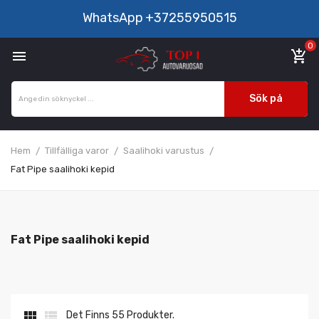
WhatsApp
+37255950515
0

add_shopping_cart
Sök på
Hem
Tillfälliga varor
Saalihoki varustus
Fat Pipe saalihoki kepid
Fat Pipe saalihoki kepid


Det Finns 55 Produkter.