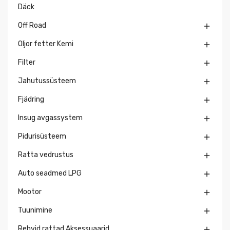
Däck
Off Road

Oljor fetter Kemi

Filter

Jahutussüsteem

Fjädring

Insug avgassystem

Pidurisüsteem

Ratta vedrustus

Auto seadmed LPG

Mootor

Tuunimine

Rehvid rattad Aksessuaarid
