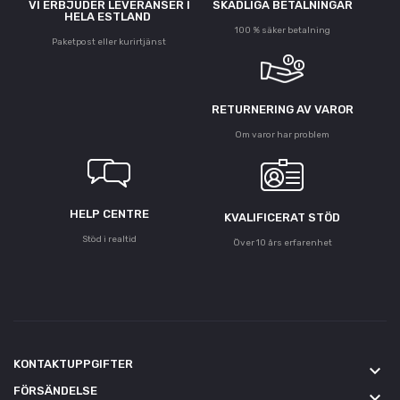
VI ERBJUDER LEVERANSER I
SKADLIGA BETALNINGAR
HELA ESTLAND
100 % säker betalning
Paketpost eller kurirtjänst
RETURNERING AV VAROR
Om varor har problem
HELP CENTRE
KVALIFICERAT STÖD
Stöd i realtid
Över 10 års erfarenhet
KONTAKTUPPGIFTER
keyboard_arrow_down
FÖRSÄNDELSE
keyboard_arrow_down