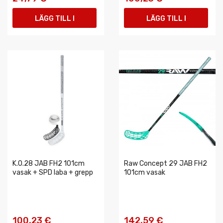
LÄGG TILL I
LÄGG TILL I
VARUKORGEN
VARUKORGEN
K.O.28 JAB FH2 101cm
Raw Concept 29 JAB FH2
vasak + SPD laba + grepp
101cm vasak
100,23 €
142,59 €