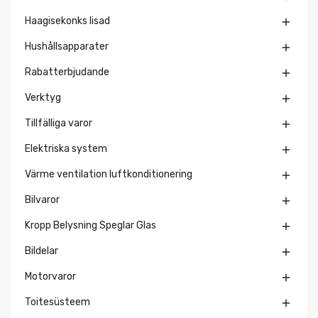
Haagisekonks lisad

Hushållsapparater

Rabatterbjudande

Verktyg

Tillfälliga varor

Elektriska system

Värme ventilation luftkonditionering

Bilvaror

Kropp Belysning Speglar Glas

Bildelar

Motorvaror

Toitesüsteem
