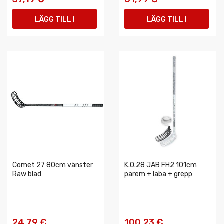
LÄGG TILL I
LÄGG TILL I
VARUKORGEN
VARUKORGEN
Comet 27 80cm vänster
K.O.28 JAB FH2 101cm
Raw blad
parem + laba + grepp
24,79 €
100,23 €