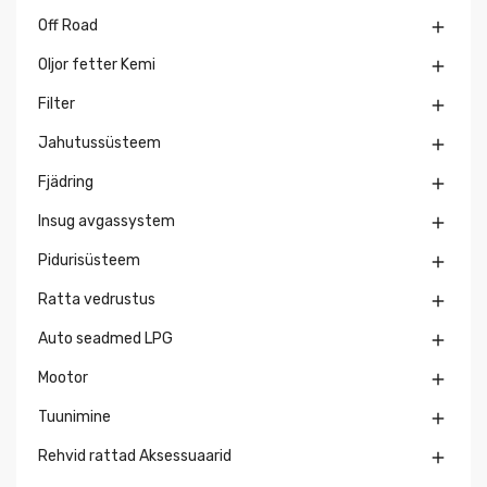
Off Road

Oljor fetter Kemi

Filter

Jahutussüsteem

Fjädring

Insug avgassystem

Pidurisüsteem

Ratta vedrustus

Auto seadmed LPG

Mootor

Tuunimine

Rehvid rattad Aksessuaarid
