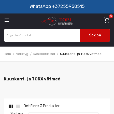
WhatsApp
+37255950515
0

add_shopping_cart
Sök på
Hem
Verktyg
Käsitööriistad
Kuuskant- ja TORX võtmed
Kuuskant- ja TORX võtmed


Det Finns 3 Produkter.
Sortera