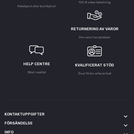
100 % säker betalning
Paketpost eller kurirtjänst
RETURNERING AV VAROR
Om varor har problem
HELP CENTRE
KVALIFICERAT STÖD
Stöd i realtid
Över 10 års erfarenhet
KONTAKTUPPGIFTER
keyboard_arrow_down
FÖRSÄNDELSE
keyboard_arrow_down
INFO