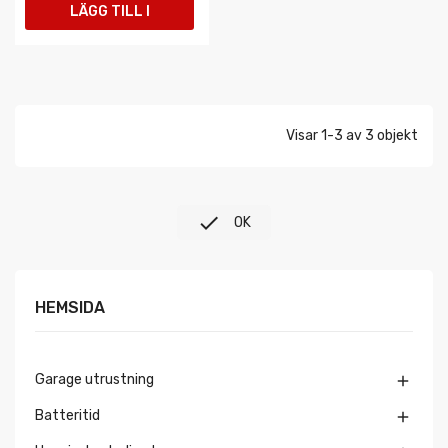
LÄGG TILL I
VARUKORGEN
Visar 1-3 av 3 objekt

OK
HEMSIDA
Garage utrustning

Batteritid
