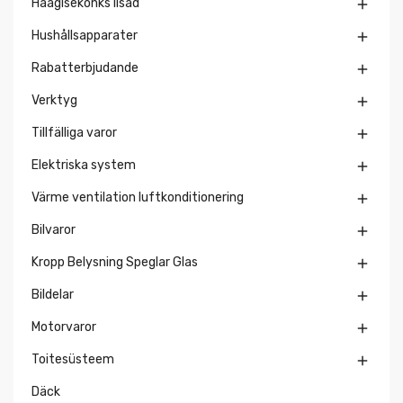
Haagisekonks lisad

Hushållsapparater

Rabatterbjudande

Verktyg

Tillfälliga varor

Elektriska system

Värme ventilation luftkonditionering

Bilvaror

Kropp Belysning Speglar Glas

Bildelar

Motorvaror

Toitesüsteem

Däck