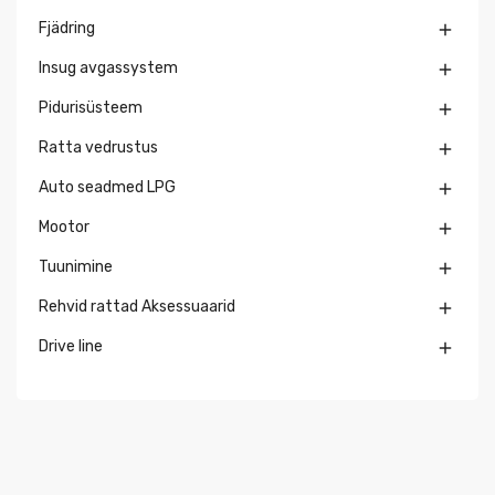
Fjädring

Insug avgassystem

Pidurisüsteem

Ratta vedrustus

Auto seadmed LPG

Mootor

Tuunimine

Rehvid rattad Aksessuaarid

Drive line
