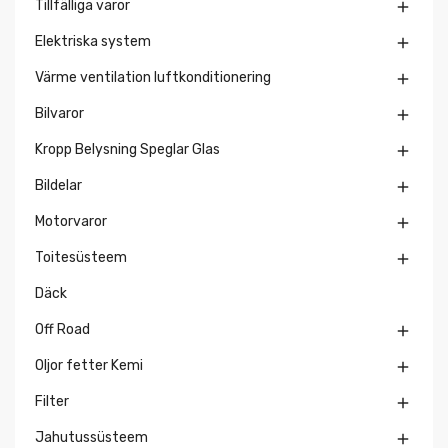
Tillfälliga varor

Elektriska system

Värme ventilation luftkonditionering

Bilvaror

Kropp Belysning Speglar Glas

Bildelar

Motorvaror

Toitesüsteem

Däck
Off Road

Oljor fetter Kemi

Filter

Jahutussüsteem
