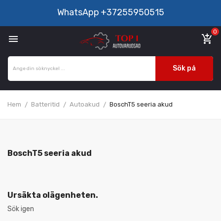
WhatsApp
+37255950515
0

add_shopping_cart
Sök på
Hem
Batteritid
Autoakud
BoschT5 seeria akud
BoschT5 seeria akud
Ursäkta olägenheten.
Sök igen