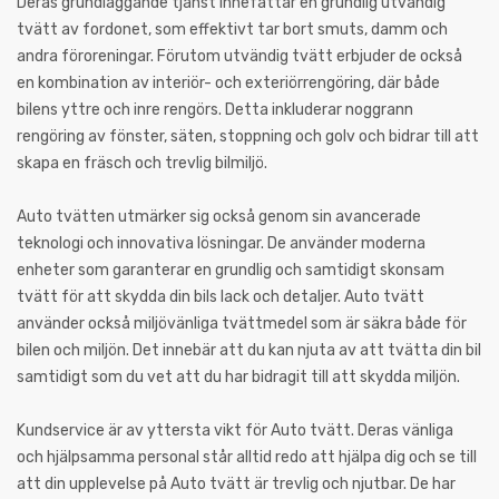
Deras grundläggande tjänst innefattar en grundlig utvändig
tvätt av fordonet, som effektivt tar bort smuts, damm och
andra föroreningar. Förutom utvändig tvätt erbjuder de också
en kombination av interiör- och exteriörrengöring, där både
bilens yttre och inre rengörs. Detta inkluderar noggrann
rengöring av fönster, säten, stoppning och golv och bidrar till att
skapa en fräsch och trevlig bilmiljö.
Auto tvätten utmärker sig också genom sin avancerade
teknologi och innovativa lösningar. De använder moderna
enheter som garanterar en grundlig och samtidigt skonsam
tvätt för att skydda din bils lack och detaljer. Auto tvätt
använder också miljövänliga tvättmedel som är säkra både för
bilen och miljön. Det innebär att du kan njuta av att tvätta din bil
samtidigt som du vet att du har bidragit till att skydda miljön.
Kundservice är av yttersta vikt för Auto tvätt. Deras vänliga
och hjälpsamma personal står alltid redo att hjälpa dig och se till
att din upplevelse på Auto tvätt är trevlig och njutbar. De har