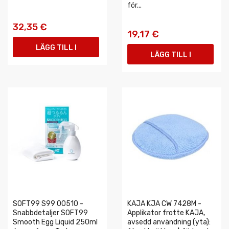
för...
32,35 €
19,17 €
LÄGG TILL I
LÄGG TILL I
VARUKORGEN
VARUKORGEN
SOFT99 S99 00510 -
KAJA KJA CW 7428M -
Snabbdetaljer SOFT99
Applikator frotte KAJA,
Smooth Egg Liquid 250ml
avsedd användning (yta):