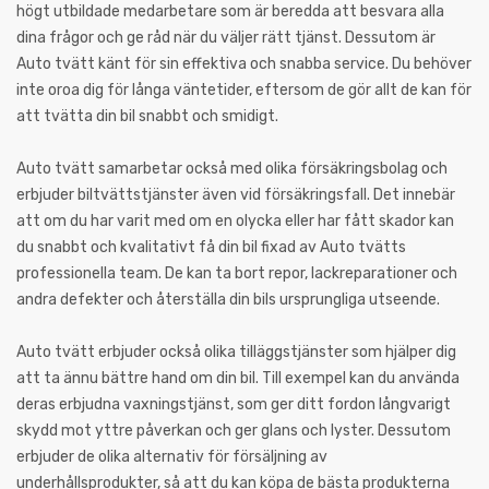
högt utbildade medarbetare som är beredda att besvara alla
dina frågor och ge råd när du väljer rätt tjänst. Dessutom är
Auto tvätt känt för sin effektiva och snabba service. Du behöver
inte oroa dig för långa väntetider, eftersom de gör allt de kan för
att tvätta din bil snabbt och smidigt.
Auto tvätt samarbetar också med olika försäkringsbolag och
erbjuder biltvättstjänster även vid försäkringsfall. Det innebär
att om du har varit med om en olycka eller har fått skador kan
du snabbt och kvalitativt få din bil fixad av Auto tvätts
professionella team. De kan ta bort repor, lackreparationer och
andra defekter och återställa din bils ursprungliga utseende.
Auto tvätt erbjuder också olika tilläggstjänster som hjälper dig
att ta ännu bättre hand om din bil. Till exempel kan du använda
deras erbjudna vaxningstjänst, som ger ditt fordon långvarigt
skydd mot yttre påverkan och ger glans och lyster. Dessutom
erbjuder de olika alternativ för försäljning av
underhållsprodukter, så att du kan köpa de bästa produkterna