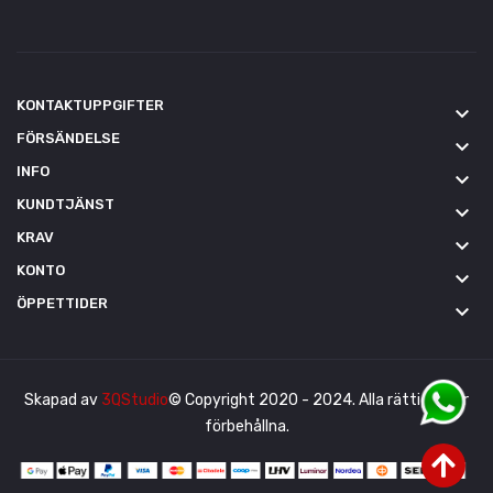
KONTAKTUPPGIFTER
keyboard_arrow_down
FÖRSÄNDELSE
keyboard_arrow_down
INFO
keyboard_arrow_down
KUNDTJÄNST
keyboard_arrow_down
KRAV
keyboard_arrow_down
KONTO
keyboard_arrow_down
ÖPPETTIDER
keyboard_arrow_down
Skapad av
3QStudio
© Copyright 2020 - 2024. Alla rättigheter
förbehållna.