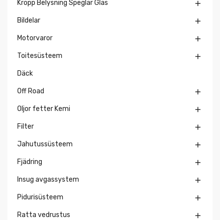
Kropp Belysning Speglar Glas

Bildelar

Motorvaror

Toitesüsteem

Däck
Off Road

Oljor fetter Kemi

Filter

Jahutussüsteem

Fjädring

Insug avgassystem

Pidurisüsteem

Ratta vedrustus
