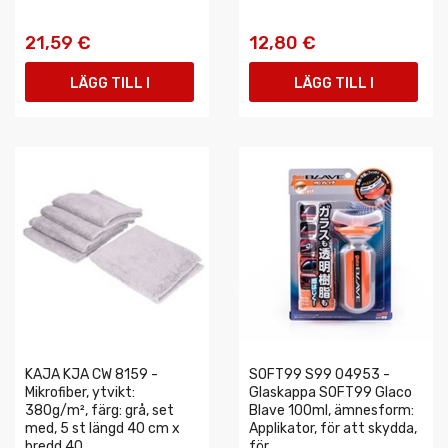
21,59 €
12,80 €
LÄGG TILL I
LÄGG TILL I
VARUKORGEN
VARUKORGEN
KAJA KJA CW 8159 -
SOFT99 S99 04953 -
Mikrofiber, ytvikt:
Glaskappa SOFT99 Glaco
380g/m², färg: grå, set
Blave 100ml, ämnesform:
med, 5 st längd 40 cm x
Applikator, för att skydda,
bredd 40...
för...