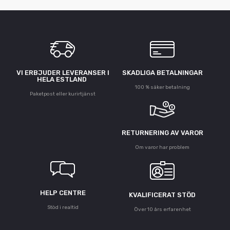
VI ERBJUDER LEVERANSER I
SKADLIGA BETALNINGAR
HELA ESTLAND
100 % säker betalning
Paketpost eller kurirtjänst
RETURNERING AV VAROR
Om varor har problem
HELP CENTRE
KVALIFICERAT STÖD
Stöd i realtid
Över 10 års erfarenhet