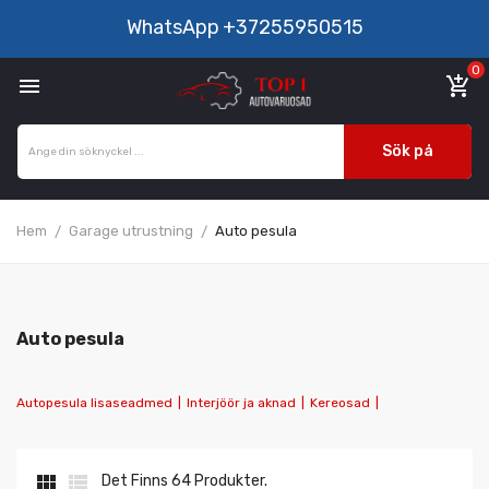
WhatsApp
+37255950515
0

add_shopping_cart
Sök på
Hem
Garage utrustning
Auto pesula
Auto pesula
Autopesula lisaseadmed
|
Interjöör ja aknad
|
Kereosad
|


Det Finns 64 Produkter.