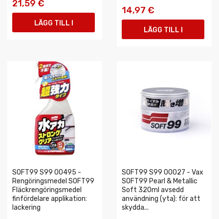
21,59 €
14,97 €
LÄGG TILL I
LÄGG TILL I
VARUKORGEN
VARUKORGEN
SOFT99 S99 00495 -
SOFT99 S99 00027 - Vax
Rengöringsmedel SOFT99
SOFT99 Pearl & Metallic
Fläckrengöringsmedel
Soft 320ml avsedd
finfördelare applikation:
användning (yta): för att
lackering
skydda...