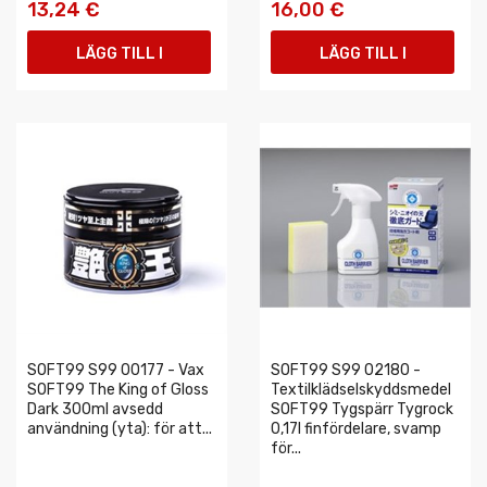
13,24 €
16,00 €
LÄGG TILL I
LÄGG TILL I
VARUKORGEN
VARUKORGEN
SOFT99 S99 00177 - Vax
SOFT99 S99 02180 -
SOFT99 The King of Gloss
Textilklädselskyddsmedel
Dark 300ml avsedd
SOFT99 Tygspärr Tygrock
användning (yta): för att...
0,17l finfördelare, svamp
för...