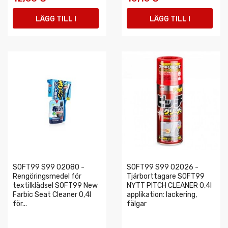
LÄGG TILL I
LÄGG TILL I
VARUKORGEN
VARUKORGEN
SOFT99 S99 02080 -
SOFT99 S99 02026 -
Rengöringsmedel för
Tjärborttagare SOFT99
textilklädsel SOFT99 New
NYTT PITCH CLEANER 0,4l
Farbic Seat Cleaner 0,4l
applikation: lackering,
för...
fälgar