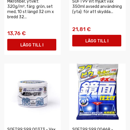
Mikrofiber, ytvikt:
SOFT99 Vit mjukt vax
320g/m², färg: grön, set
350ml avsedd användning
med, 10 st längd 32 cm x
(yta): för att skydda...
bredd 32...
21,81 €
13,76 €
LÄGG TILL I
LÄGG TILL I
VARUKORGEN
VARUKORGEN
SOFT99 S99 00373 - Vax
SOFT99 S99 00468 -