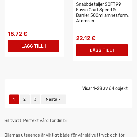
Snabbdetaljer SOFT99
Fusso Coat Speed &
Barrier 500ml ämnesform:
Atomiser...
18,72 €
22,12 €
LÄGG TILL I
LÄGG TILL I
VARUKORGEN
VARUKORGEN
Visar 1-28 av 64 objekt
1
2
3
Nästa

Bil tvätt: Perfekt vård för din bil
Bilarnas utseende är viktigt både för vår självuttryck och för