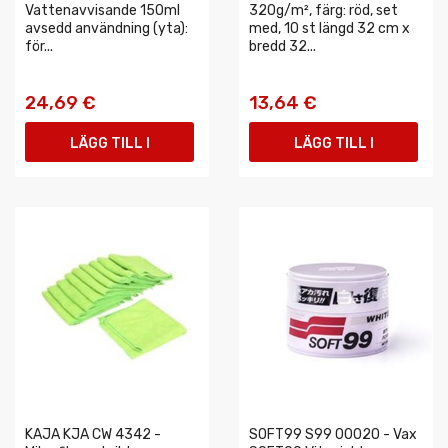
Vattenavvisande 150ml
320g/m², färg: röd, set
avsedd användning (yta):
med, 10 st längd 32 cm x
för...
bredd 32...
24,69 €
13,64 €
LÄGG TILL I
LÄGG TILL I
VARUKORGEN
VARUKORGEN
KAJA KJA CW 4342 -
SOFT99 S99 00020 - Vax