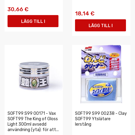
30,66 €
18,14 €
LÄGG TILL I
LÄGG TILL I
VARUKORGEN
VARUKORGEN
SOFT99 S99 00171 - Vax
SOFT99 S99 00238 - Clay
SOFT99 The King of Gloss
SOFT99 Ytslätare
Light 300ml avsedd
lerstång
användning (yta): för att...