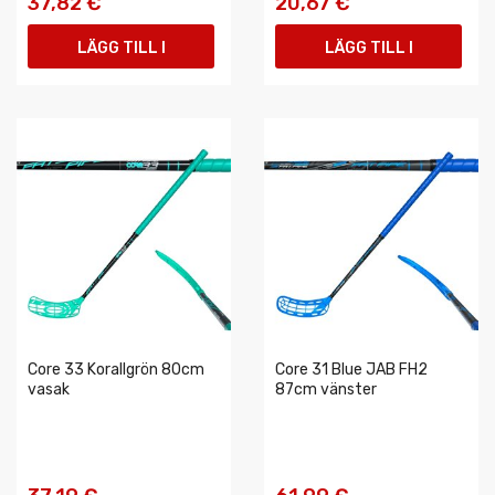
37,82 €
20,67 €
LÄGG TILL I
LÄGG TILL I
VARUKORGEN
VARUKORGEN
Core 33 Korallgrön 80cm
Core 31 Blue JAB FH2
vasak
87cm vänster