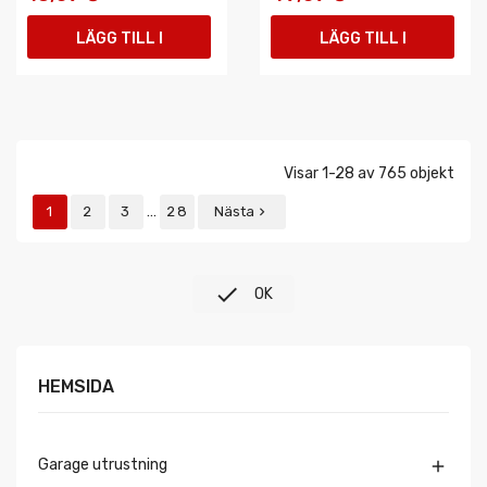
LÄGG TILL I
LÄGG TILL I
VARUKORGEN
VARUKORGEN
Visar 1-28 av 765 objekt
…
1
2
3
28
Nästa


OK
HEMSIDA
Garage utrustning
