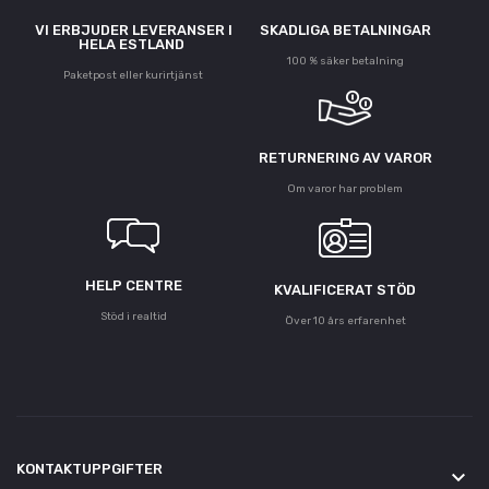
VI ERBJUDER LEVERANSER I
SKADLIGA BETALNINGAR
HELA ESTLAND
100 % säker betalning
Paketpost eller kurirtjänst
RETURNERING AV VAROR
Om varor har problem
HELP CENTRE
KVALIFICERAT STÖD
Stöd i realtid
Över 10 års erfarenhet
KONTAKTUPPGIFTER
keyboard_arrow_down