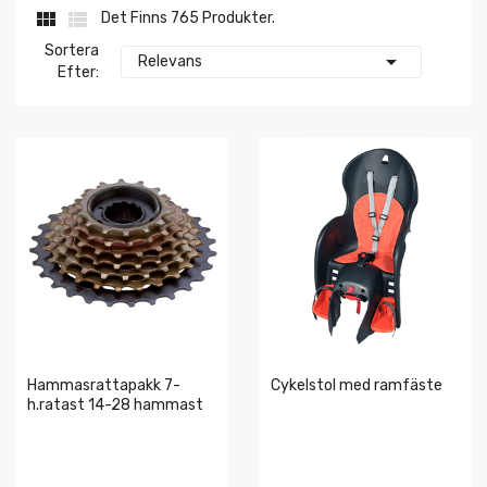


Det Finns 765 Produkter.
Sortera

Relevans
Efter:
Hammasrattapakk 7-
Cykelstol med ramfäste
h.ratast 14-28 hammast