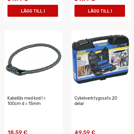
LÄGG TILL I
LÄGG TILL I
VARUKORGEN
VARUKORGEN
Kabellås med kod l =
Cykelverktygssats 20
100cm d = 15mm
delar
18,59 €
49,59 €