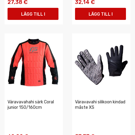
27,38 €
32,14 €
LÄGG TILL I
LÄGG TILL I
VARUKORGEN
VARUKORGEN
Väravavahahi särk Coral
Väravavahi silikoon kindad
junior 150/160cm
måste XS