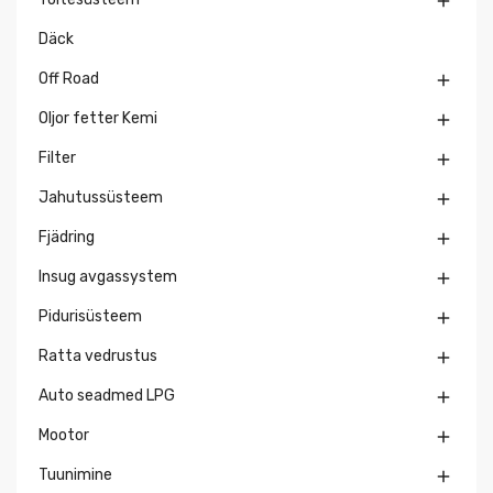

Däck
Off Road

Oljor fetter Kemi

Filter

Jahutussüsteem

Fjädring

Insug avgassystem

Pidurisüsteem

Ratta vedrustus

Auto seadmed LPG

Mootor

Tuunimine
