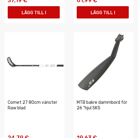
37,19 €
61,99 €
LÄGG TILL I
LÄGG TILL I
VARUKORGEN
VARUKORGEN
Comet 27 80cm vänster
MTB bakre dammbord för
Raw blad
26 "hjul SKS
24,79 €
19,63 €