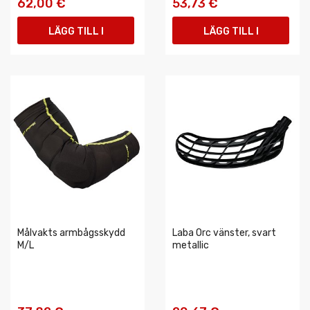
62,00 €
53,73 €
LÄGG TILL I
LÄGG TILL I
VARUKORGEN
VARUKORGEN
Målvakts armbågsskydd
Laba Orc vänster, svart
M/L
metallic