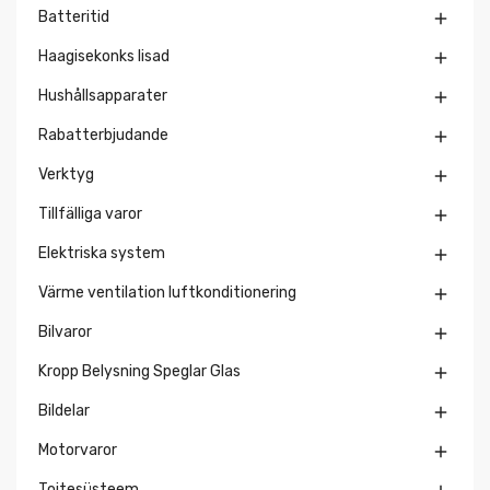
Batteritid

Haagisekonks lisad

Hushållsapparater

Rabatterbjudande

Verktyg

Tillfälliga varor

Elektriska system

Värme ventilation luftkonditionering

Bilvaror

Kropp Belysning Speglar Glas

Bildelar

Motorvaror

Toitesüsteem