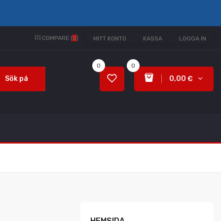
COMPARE (
0
)
MITT KONTO
KASSA
LOGGA IN
0
0
Sök på
0,00 €
HEMSIDA