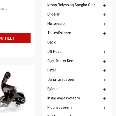
Kropp Belysning Speglar Glas

imano
Bildelar

Motorvaror

Toitesüsteem

G TILL I
Däck
UKORGEN
Off Road

Oljor fetter Kemi

Filter

Jahutussüsteem

Fjädring

Insug avgassystem

Pidurisüsteem
