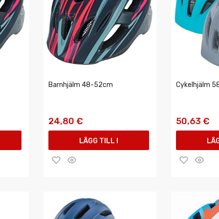
Barnhjälm 48-52cm
Cykelhjälm 5
24,80 €
50,63 €
LÄGG TILL I
LÄG
VARUKORGEN
VAR