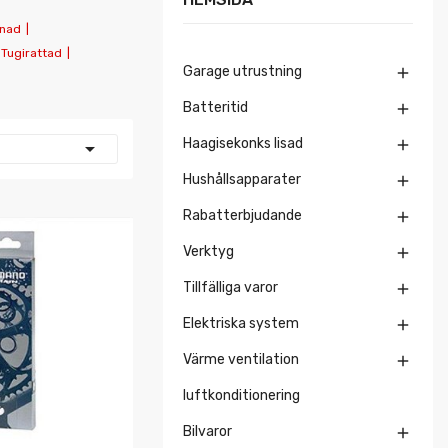
unad
|
 Tugirattad
|
Garage utrustning

Batteritid

Haagisekonks lisad


Hushållsapparater

Rabatterbjudande

Verktyg

Tillfälliga varor

Elektriska system

Värme ventilation

luftkonditionering
Bilvaror
