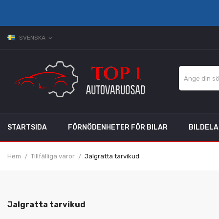
SVENSKA
expand_more
STARTSIDA
FÖRNÖDENHETER FÖR BILAR
BILDEL
Hem
Tillfälliga varor
Jalgratta tarvikud
Jalgratta tarvikud