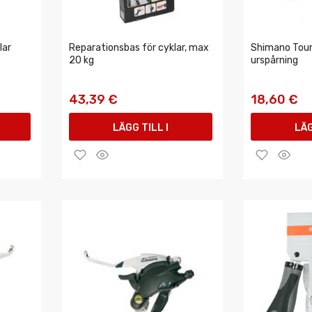
lar
Reparationsbas för cyklar, max
Shimano Tou
20 kg
urspårning
43,39 €
18,60 €
LÄGG TILL I
LÄG
VARUKORGEN
VAR