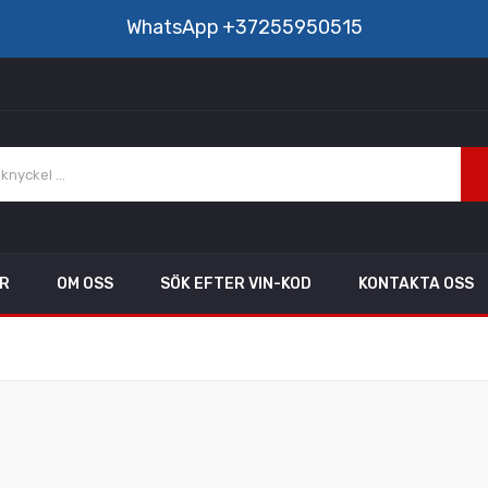
WhatsApp
+37255950515
AR
OM OSS
SÖK EFTER VIN-KOD
KONTAKTA OSS