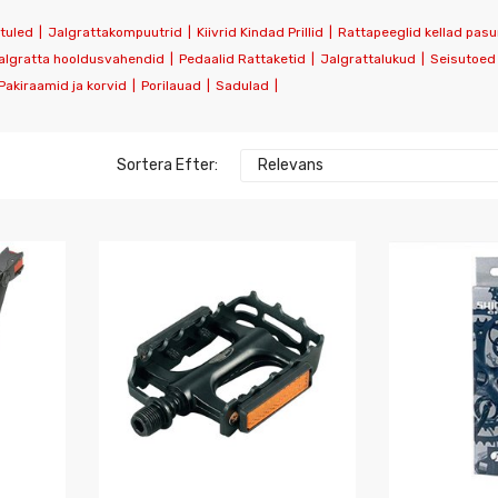
 tuled
|
Jalgrattakompuutrid
|
Kiivrid Kindad Prillid
|
Rattapeeglid kellad pas
algratta hooldusvahendid
|
Pedaalid Rattaketid
|
Jalgrattalukud
|
Seisutoed
Pakiraamid ja korvid
|
Porilauad
|
Sadulad
|
Sortera Efter:
Relevans