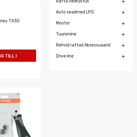
Ratta vedrustus

Auto seadmed LPG

rney TX30
Mootor

Tuunimine

Rehvid rattad Aksessuaarid

G TILL I
Drive line

UKORGEN