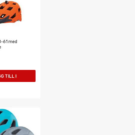
8-61 med
e
G TILL I
UKORGEN