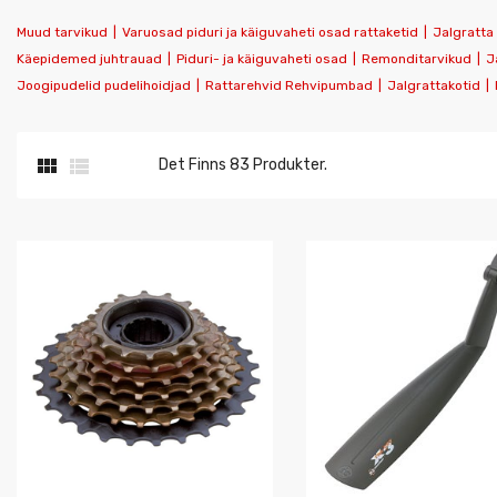
Muud tarvikud
|
Varuosad piduri ja käiguvaheti osad rattaketid
|
Jalgratta
Käepidemed juhtrauad
|
Piduri- ja käiguvaheti osad
|
Remonditarvikud
|
J
Joogipudelid pudelihoidjad
|
Rattarehvid Rehvipumbad
|
Jalgrattakotid
|


Det Finns 83 Produkter.