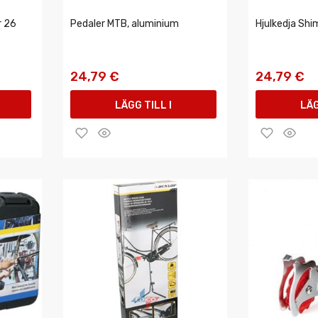
r 26
Pedaler MTB, aluminium
Hjulkedja Sh
24,79 €
24,79 €
LÄGG TILL I
LÄG
VARUKORGEN
VAR