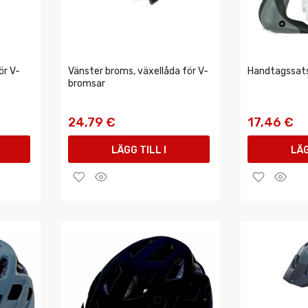
ör V-
Vänster broms, växellåda för V-
Handtagssat
bromsar
24,79 €
17,46 €
LÄGG TILL I
LÄG
VARUKORGEN
VAR