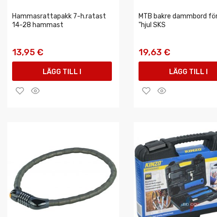
Hammasrattapakk 7-h.ratast
MTB bakre dammbord fö
14-28 hammast
"hjul SKS
13,95 €
19,63 €
LÄGG TILL I
LÄGG TILL I
VARUKORGEN
VARUKORGEN