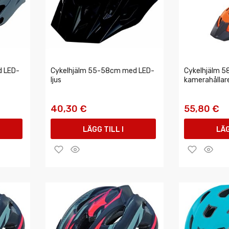
d LED-
Cykelhjälm 55-58cm med LED-
Cykelhjälm 5
ljus
kamerahållar
40,30 €
55,80 €
LÄGG TILL I
LÄG
VARUKORGEN
VAR