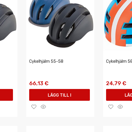
Cykelhjälm 55-58
Cykelhjälm 5
66,13 €
24,79 €
LÄGG TILL I
LÄG
VARUKORGEN
VAR