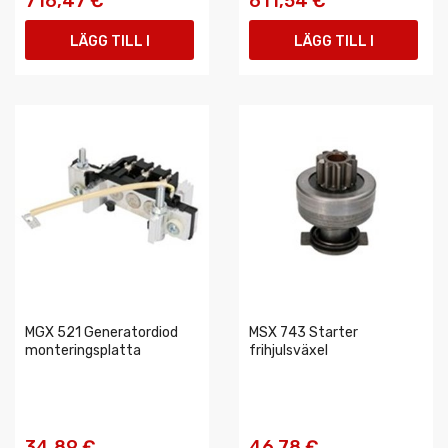
716,47 €
611,54 €
LÄGG TILL I
LÄGG TILL I
VARUKORGEN
VARUKORGEN
MGX 521 Generatordiod
MSX 743 Starter
monteringsplatta
frihjulsväxel
34,89 €
46,78 €