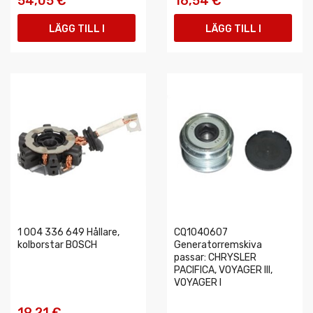
54,05 €
16,54 €
LÄGG TILL I
LÄGG TILL I
VARUKORGEN
VARUKORGEN
1 004 336 649 Hållare,
CQ1040607
kolborstar BOSCH
Generatorremskiva
passar: CHRYSLER
PACIFICA, VOYAGER III,
VOYAGER I
19,21 €