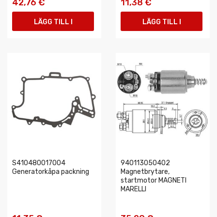
42,76 €
11,38 €
LÄGG TILL I
LÄGG TILL I
VARUKORGEN
VARUKORGEN
S410480017004
940113050402
Generatorkåpa packning
Magnetbrytare,
startmotor MAGNETI
MARELLI