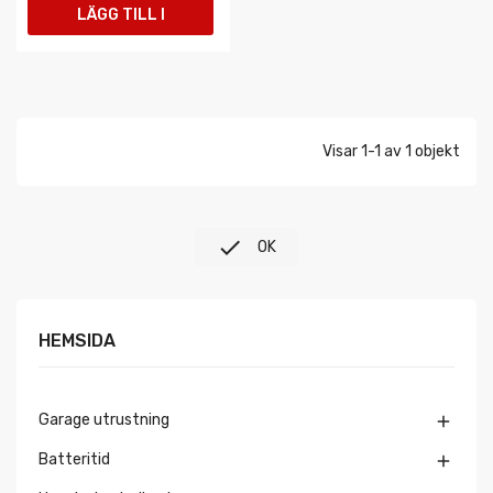
LÄGG TILL I
VARUKORGEN
Visar 1-1 av 1 objekt

OK
HEMSIDA
Garage utrustning

Batteritid
