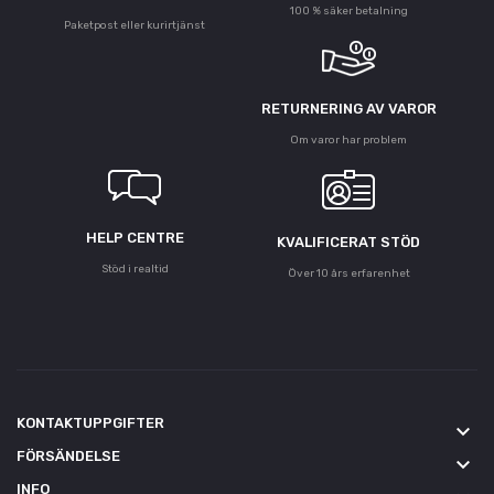
100 % säker betalning
Paketpost eller kurirtjänst
RETURNERING AV VAROR
Om varor har problem
HELP CENTRE
KVALIFICERAT STÖD
Stöd i realtid
Över 10 års erfarenhet
KONTAKTUPPGIFTER
keyboard_arrow_down
FÖRSÄNDELSE
keyboard_arrow_down
INFO