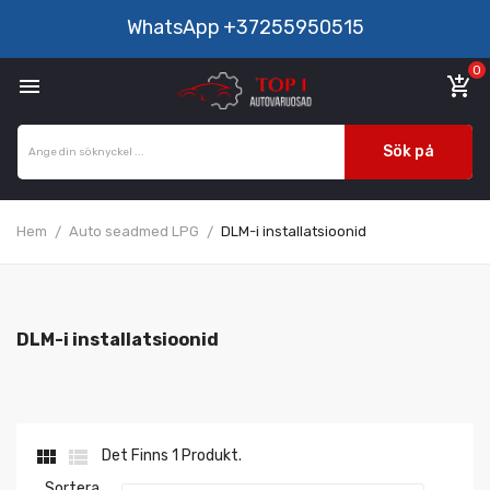
WhatsApp
+37255950515
0

add_shopping_cart
Sök på
Hem
Auto seadmed LPG
DLM-i installatsioonid
DLM-i installatsioonid


Det Finns 1 Produkt.
Sortera