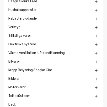
Haagisekonks lisad

Hushållsapparater

Rabatterbjudande

Verktyg

Tillfälliga varor

Elektriska system

Värme ventilation luftkonditionering

Bilvaror

Kropp Belysning Speglar Glas

Bildelar

Motorvaror

Toitesüsteem

Däck