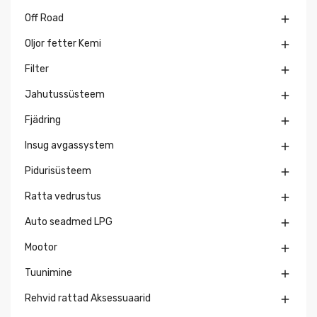
Off Road

Oljor fetter Kemi

Filter

Jahutussüsteem

Fjädring

Insug avgassystem

Pidurisüsteem

Ratta vedrustus

Auto seadmed LPG

Mootor

Tuunimine

Rehvid rattad Aksessuaarid
