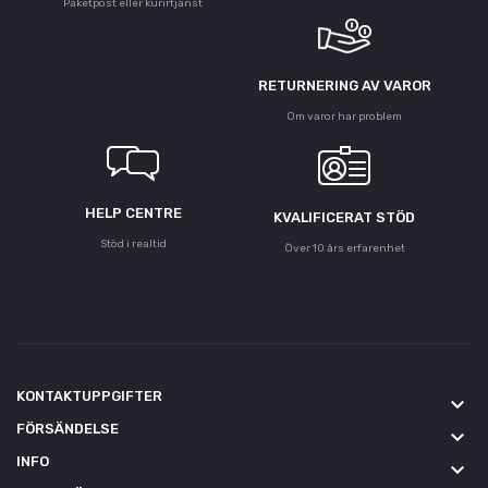
Paketpost eller kurirtjänst
RETURNERING AV VAROR
Om varor har problem
HELP CENTRE
KVALIFICERAT STÖD
Stöd i realtid
Över 10 års erfarenhet
KONTAKTUPPGIFTER
keyboard_arrow_down
FÖRSÄNDELSE
keyboard_arrow_down
INFO
keyboard_arrow_down