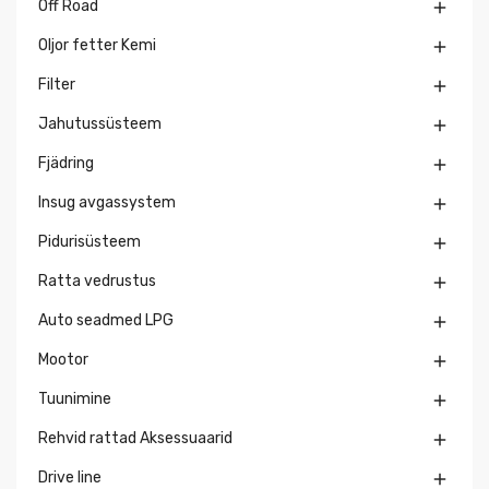
Off Road

Oljor fetter Kemi

Filter

Jahutussüsteem

Fjädring

Insug avgassystem

Pidurisüsteem

Ratta vedrustus

Auto seadmed LPG

Mootor

Tuunimine

Rehvid rattad Aksessuaarid

Drive line
