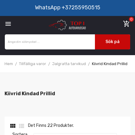
WhatsApp
+37255950515
0

add_shopping_cart
Sök på
Hem
Tillfälliga varor
Jalgratta tarvikud
Kiivrid Kindad Prillid
Kiivrid Kindad Prillid


Det Finns 22 Produkter.
Sortera