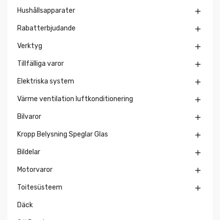
Hushållsapparater

Rabatterbjudande

Verktyg

Tillfälliga varor

Elektriska system

Värme ventilation luftkonditionering

Bilvaror

Kropp Belysning Speglar Glas

Bildelar

Motorvaror

Toitesüsteem

Däck