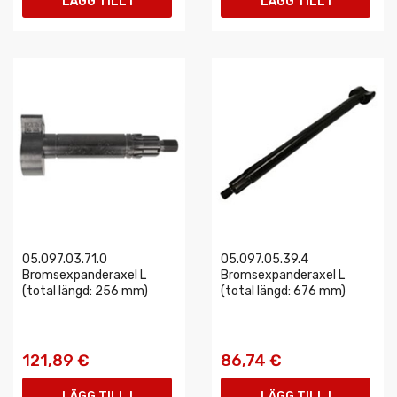
LÄGG TILL I
LÄGG TILL I
VARUKORGEN
VARUKORGEN
05.097.03.71.0
05.097.05.39.4
Bromsexpanderaxel L
Bromsexpanderaxel L
(total längd: 256 mm)
(total längd: 676 mm)
121,89 €
86,74 €
LÄGG TILL I
LÄGG TILL I