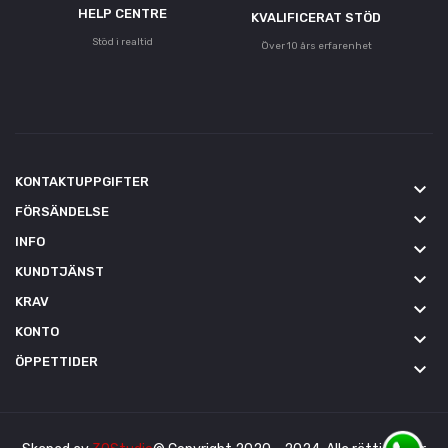
HELP CENTRE
KVALIFICERAT STÖD
Stöd i realtid
Över 10 års erfarenhet
KONTAKTUPPGIFTER
keyboard_arrow_down
FÖRSÄNDELSE
keyboard_arrow_down
INFO
keyboard_arrow_down
KUNDTJÄNST
keyboard_arrow_down
KRAV
keyboard_arrow_down
KONTO
keyboard_arrow_down
ÖPPETTIDER
keyboard_arrow_down