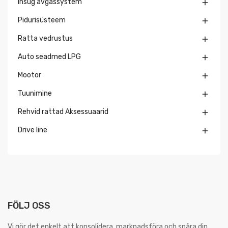
Insug avgassystem

Pidurisüsteem

Ratta vedrustus

Auto seadmed LPG

Mootor

Tuunimine

Rehvid rattad Aksessuaarid

Drive line

FÖLJ OSS
Vi gör det enkelt att konsolidera, marknadsföra och spåra din