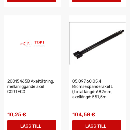
VARUKORGEN
VARUKORGEN
20015465B Axeltätning,
05.097.60.05.4
mellanliggande axel
Bromsexpanderaxel L
CORTECO
(total längd: 682mm,
axellängd: 557,5m
10,25 €
104,58 €
LÄGG TILL I
LÄGG TILL I