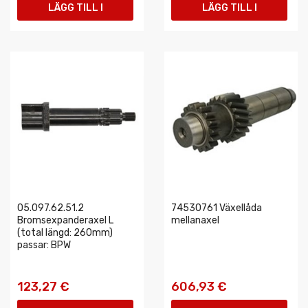
LÄGG TILL I
LÄGG TILL I
VARUKORGEN
VARUKORGEN
05.097.62.51.2
74530761 Växellåda
Bromsexpanderaxel L
mellanaxel
(total längd: 260mm)
passar: BPW
123,27 €
606,93 €