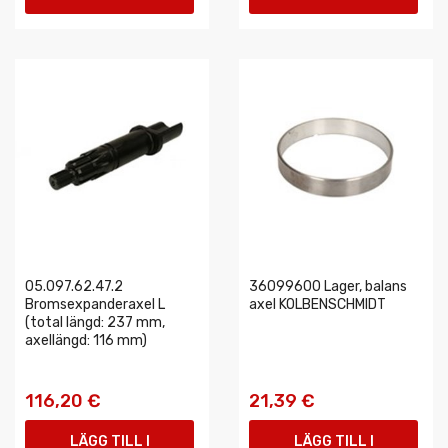
VARUKORGEN
VARUKORGEN
05.097.62.47.2
36099600 Lager, balans
Bromsexpanderaxel L
axel KOLBENSCHMIDT
(total längd: 237 mm,
axellängd: 116 mm)
116,20 €
21,39 €
LÄGG TILL I
LÄGG TILL I