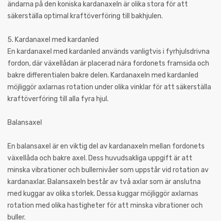
ändarna på den koniska kardanaxeln är olika stora för att
säkerställa optimal kraftöverföring till bakhjulen.
5. Kardanaxel med kardanled
En kardanaxel med kardanled används vanligtvis i fyrhjulsdrivna
fordon, där växellådan är placerad nära fordonets framsida och
bakre differentialen bakre delen. Kardanaxeln med kardanled
möjliggör axlarnas rotation under olika vinklar för att säkerställa
kraftöverföring till alla fyra hjul.
Balansaxel
En balansaxel är en viktig del av kardanaxeln mellan fordonets
växellåda och bakre axel. Dess huvudsakliga uppgift är att
minska vibrationer och bullernivåer som uppstår vid rotation av
kardanaxlar. Balansaxeln består av två axlar som är anslutna
med kuggar av olika storlek. Dessa kuggar möjliggör axlarnas
rotation med olika hastigheter för att minska vibrationer och
buller.