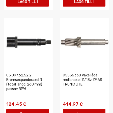
LÄGG TILL I
LÄGG TILL I
VARUKORGEN
VARUKORGEN
05.097.62.52.2
95536330 Växellåda
Bromsexpanderaxel R
mellanaxel 11/18z ZF AS
(total längd: 260 mm)
TRONIC LITE
passar: BPW
124,45 €
414,97 €