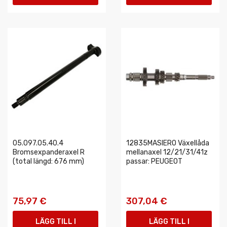
VARUKORGEN
VARUKORGEN
05.097.05.40.4
12835MASIERO Växellåda
Bromsexpanderaxel R
mellanaxel 12/21/31/41z
(total längd: 676 mm)
passar: PEUGEOT
75,97 €
307,04 €
LÄGG TILL I
LÄGG TILL I