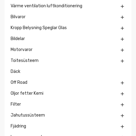
Värme ventilation luftkonditionering

Bilvaror

Kropp Belysning Speglar Glas

Bildelar

Motorvaror

Toitesüsteem

Däck
Off Road

Oljor fetter Kemi

Filter

Jahutussüsteem

Fjädring
