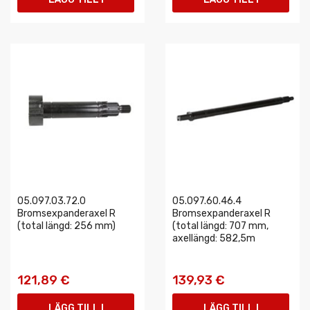
VARUKORGEN
VARUKORGEN
05.097.03.72.0
05.097.60.46.4
Bromsexpanderaxel R
Bromsexpanderaxel R
(total längd: 256 mm)
(total längd: 707 mm,
axellängd: 582,5m
121,89 €
139,93 €
LÄGG TILL I
LÄGG TILL I