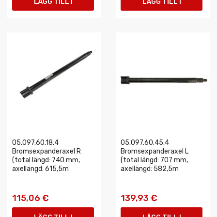
LÄGG TILL I
LÄGG TILL I
VARUKORGEN
VARUKORGEN
05.097.60.18.4
05.097.60.45.4
Bromsexpanderaxel R
Bromsexpanderaxel L
(total längd: 740 mm,
(total längd: 707 mm,
axellängd: 615,5m
axellängd: 582,5m
115,06 €
139,93 €