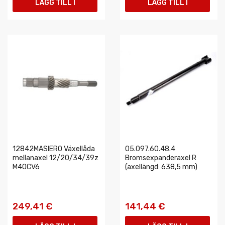
LÄGG TILL I
LÄGG TILL I
VARUKORGEN
VARUKORGEN
12842MASIERO Växellåda
05.097.60.48.4
mellanaxel 12/20/34/39z
Bromsexpanderaxel R
M40CV6
(axellängd: 638,5 mm)
249,41 €
141,44 €