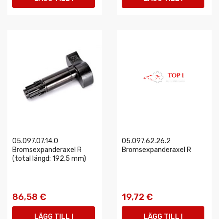
VARUKORGEN
VARUKORGEN
05.097.07.14.0
05.097.62.26.2
Bromsexpanderaxel R
Bromsexpanderaxel R
(total längd: 192,5 mm)
86,58 €
19,72 €
LÄGG TILL I
LÄGG TILL I