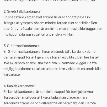
sammanfogade mellan fordonets växellåda och differential.
2. Snedställd kardanaxel
En snedställd kardanaxel är konstruerad för att passa in i
trängre utrymmen, såsom mindre fordon eller sportbilar. Den
består av två axlar som är anslutna med snedställda kuggar som
möjliggör axlarnas rotation under olika vinklar.
3. S-formad kardanaxel
En S-formad kardanaxel liknar en snedställd kardanaxel, men
den är skapad för att ge ännu större flexibilitet. Den består av
två axlar som är anslutna med två S-formade kuggar. Detta
möjliggör axlarnas rotation under större vinklar än en snedställd
kardanaxel.
4. Konisk kardanaxel
En konisk kardanaxel är speciellt skapad för bakhjulsdrivna
fordon. Den möjliggör att växellådan kan placeras nära
fordonets framsida och differentialen nära baksidan. De två