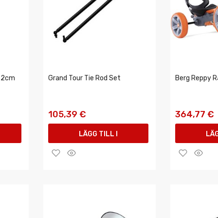
 62cm
Grand Tour Tie Rod Set
Berg Reppy R
105,39 €
364,77 €
LÄGG TILL I
LÄG
VARUKORGEN
VAR