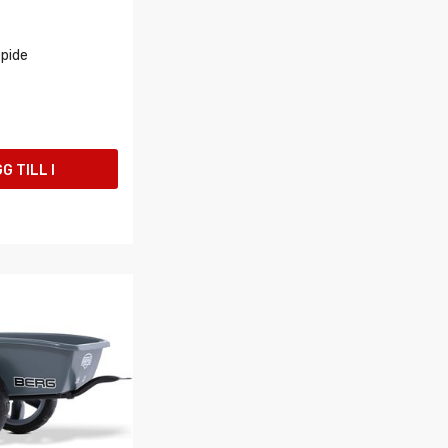
epide
G TILL I
UKORGEN