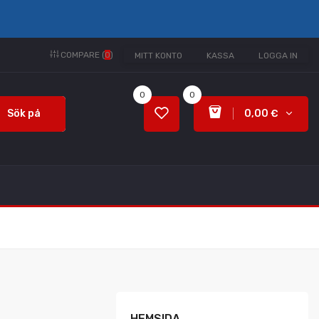
COMPARE (
0
)
MITT KONTO
KASSA
LOGGA IN
0
0
Sök på
0,00 €
HEMSIDA