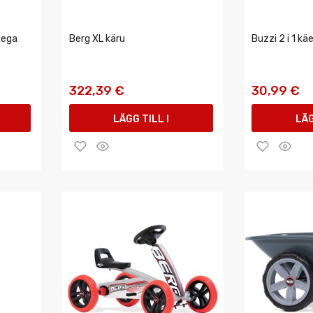
dega
Berg XL käru
Buzzi 2 i 1 kä
322,39 €
30,99 €
LÄGG TILL I
LÄG
VARUKORGEN
VAR