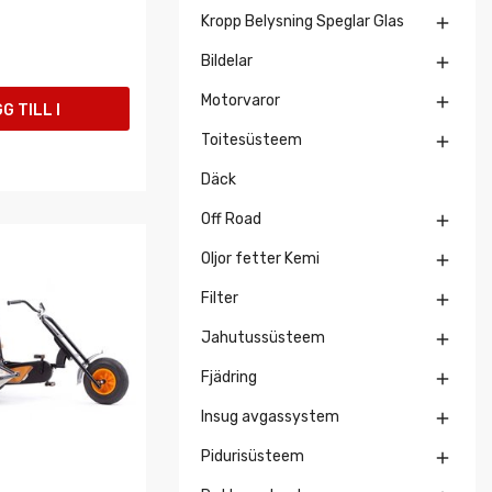
Kropp Belysning Speglar Glas

Bildelar

Motorvaror

G TILL I
Toitesüsteem

UKORGEN
Däck
Off Road

Oljor fetter Kemi

Filter

Jahutussüsteem

Fjädring

Insug avgassystem

Pidurisüsteem
