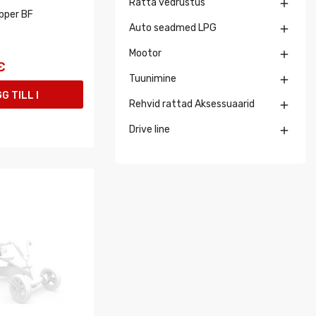
Ratta vedrustus

pper BF
Auto seadmed LPG

Mootor

€
Tuunimine

G TILL I
Rehvid rattad Aksessuaarid

UKORGEN
Drive line
