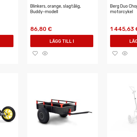
Blinkers, orange, slagtålig,
Berg Duo Cho
Buddy-modell
motorcykel
86,80 €
1 445,63 
LÄGG TILL I
LÄG
VARUKORGEN
VAR