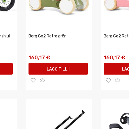
nshjul
Berg Go2 Retro grön
Berg Go2 Ret
160,17 €
160,17 €
LÄGG TILL I
LÄG
VARUKORGEN
VAR