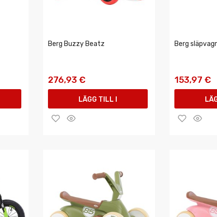
Berg Buzzy Beatz
Berg släpvag
276,93 €
153,97 €
LÄGG TILL I
LÄG
VARUKORGEN
VAR