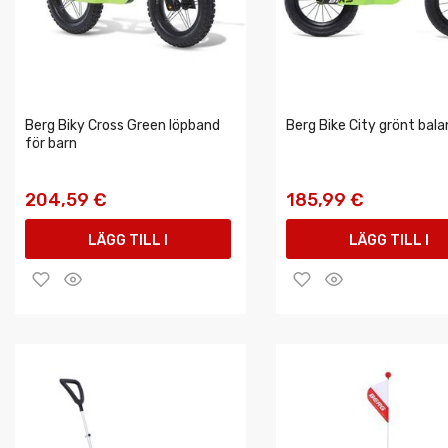
Berg Biky Cross Green löpband
Berg Bike City grönt bala
för barn
204,59 €
185,99 €
LÄGG TILL I
LÄGG TILL I
VARUKORGEN
VARUKORGEN