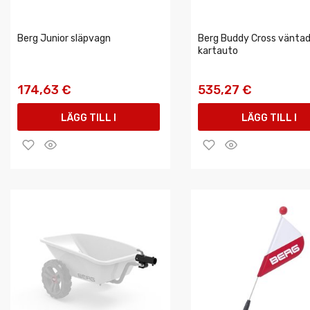
Berg Junior släpvagn
Berg Buddy Cross vänta
kartauto
174,63 €
535,27 €
LÄGG TILL I
LÄGG TILL I
VARUKORGEN
VARUKORGEN