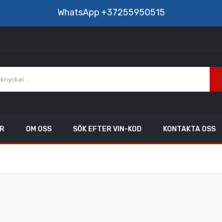
WhatsApp
+37255950515
AR
OM OSS
SÖK EFTER VIN-KOD
KONTAKTA OSS