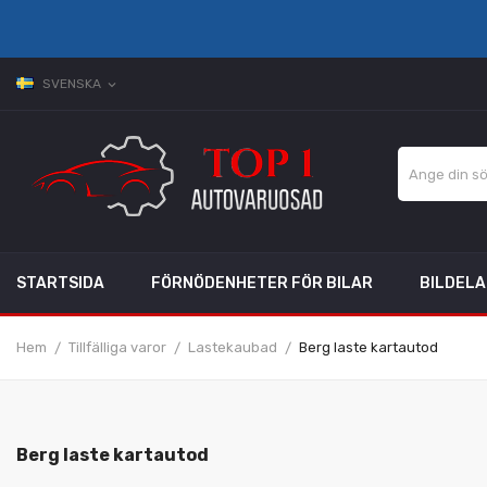
SVENSKA
expand_more
STARTSIDA
FÖRNÖDENHETER FÖR BILAR
BILDEL
Hem
Tillfälliga varor
Lastekaubad
Berg laste kartautod
Berg laste kartautod