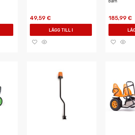
barn
49,59 €
185,99 €
LÄGG TILL I
LÄG
VARUKORGEN
VAR