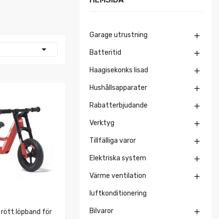
Garage utrustning


Batteritid

Haagisekonks lisad

Hushållsapparater

Rabatterbjudande

Verktyg

Tillfälliga varor

Elektriska system

Värme ventilation

luftkonditionering
Bilvaror

 rött löpband för