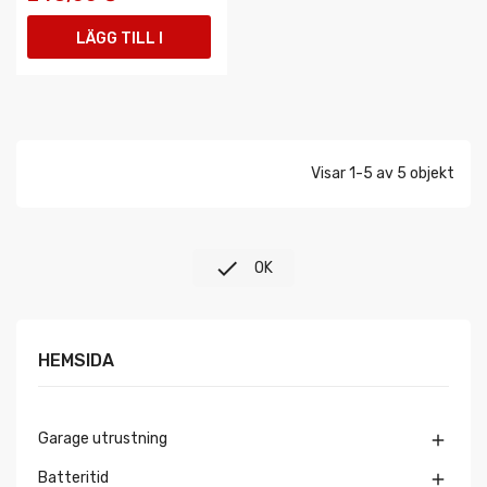
LÄGG TILL I
VARUKORGEN
Visar 1-5 av 5 objekt

OK
HEMSIDA
Garage utrustning

Batteritid
