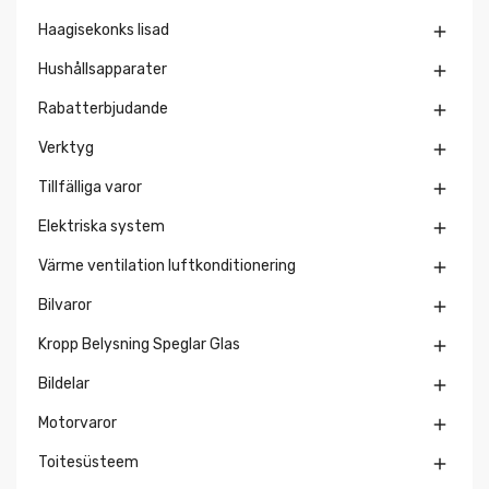
Haagisekonks lisad

Hushållsapparater

Rabatterbjudande

Verktyg

Tillfälliga varor

Elektriska system

Värme ventilation luftkonditionering

Bilvaror

Kropp Belysning Speglar Glas

Bildelar

Motorvaror

Toitesüsteem
