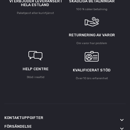
VI ERBJUDER LEVERANSER I
SKADLIGA BETALNINGAR
HELA ESTLAND
100 % säker betalning
Paketpost eller kurirtjänst
RETURNERING AV VAROR
Om varor har problem
HELP CENTRE
KVALIFICERAT STÖD
Stöd i realtid
Över 10 års erfarenhet
KONTAKTUPPGIFTER
keyboard_arrow_down
FÖRSÄNDELSE
keyboard_arrow_down