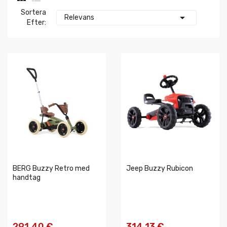
Sortera

Relevans
Efter:
BERG Buzzy Retro med
Jeep Buzzy Rubicon
handtag
291,40 €
314,13 €