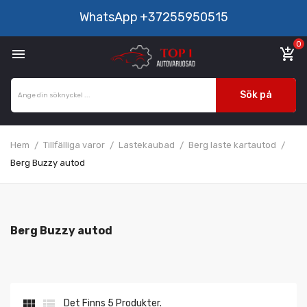
WhatsApp
+37255950515
0

add_shopping_cart
Sök på
Hem
Tillfälliga varor
Lastekaubad
Berg laste kartautod
Berg Buzzy autod
Berg Buzzy autod


Det Finns 5 Produkter.