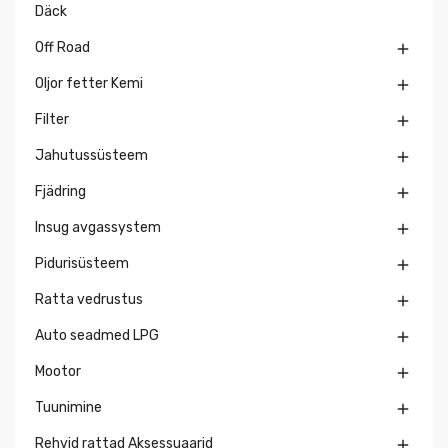
Däck
Off Road

Oljor fetter Kemi

Filter

Jahutussüsteem

Fjädring

Insug avgassystem

Pidurisüsteem

Ratta vedrustus

Auto seadmed LPG

Mootor

Tuunimine

Rehvid rattad Aksessuaarid
