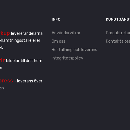
INFO
KUNDTJÄNS
ckup
Användarvillkor
Produktretu
levererar delarna
pphämtningsställe eller
Om oss
Kontakta os
r.
Beställning och leverans
Integritetspolicy
rir
bildelar till ditt hem
or
press
- leverans över
en