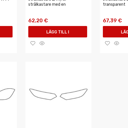
strålkastare med en
transparent
62,20 €
67,39 €
LÄGG TILL I
LÄG
VARUKORGEN
VAR