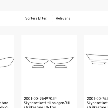
Sortera Efter:
Relevans
2001-00-9549702P
2001-00-75
astare
Skyddsetikett till halogen/till
Skyddsetikett 
3M PPF
strålkastare L/R (för
strålkastare 