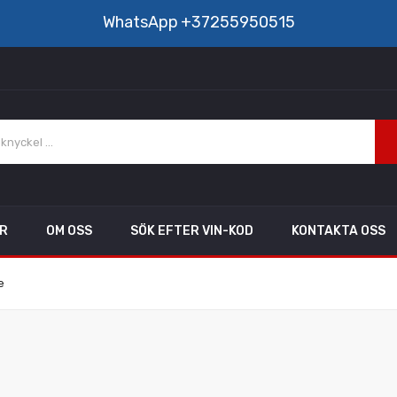
WhatsApp
+37255950515
AR
OM OSS
SÖK EFTER VIN-KOD
KONTAKTA OSS
e