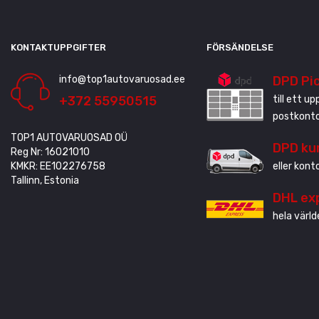
KONTAKTUPPGIFTER
FÖRSÄNDELSE
info@top1autovaruosad.ee
DPD Pi
+372 55950515
till ett u
postkonto
TOP1 AUTOVARUOSAD OÜ
DPD ku
Reg Nr: 16021010
KMKR: EE102276758
eller kont
Tallinn, Estonia
DHL ex
hela värld