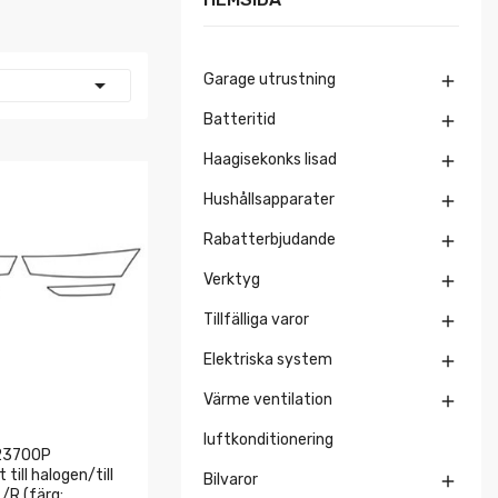
Garage utrustning


Batteritid

Haagisekonks lisad

Hushållsapparater

Rabatterbjudande

Verktyg

Tillfälliga varor

Elektriska system

Värme ventilation

luftkonditionering
23700P
till halogen/till
Bilvaror

L/R (färg: