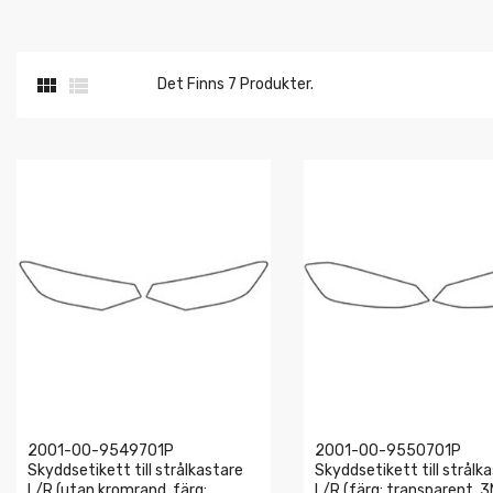


Det Finns 7 Produkter.
2001-00-9549701P
2001-00-9550701P
Skyddsetikett till strålkastare
Skyddsetikett till strålk
L/R (utan kromrand, färg:
L/R (färg: transparent, 