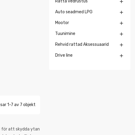
Ratta vedrustus

Auto seadmed LPG

Mootor

Tuunimine

Rehvid rattad Aksessuaarid

Drive line

isar 1-7 av 7 objekt
d för att skydda ytan