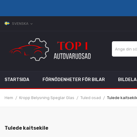
SVENSKA
expand_more
STARTSIDA
FÖRNÖDENHETER FÖR BILAR
BILDEL
Hem
Kropp Belysning Speglar Glas
Tuled osad
Tulede kaitsekil
Tulede kaitsekile