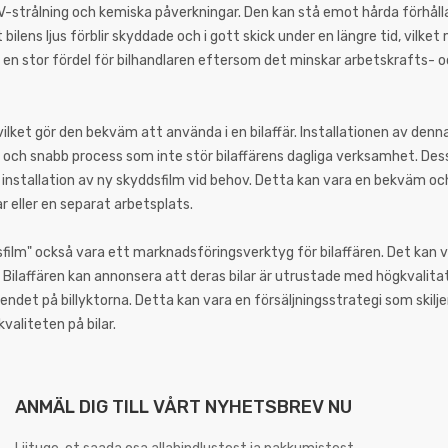
V-strålning och kemiska påverkningar. Den kan stå emot hårda förhå
bilens ljus förblir skyddade och i gott skick under en längre tid, vilke
 en stor fördel för bilhandlaren eftersom det minskar arbetskrafts- 
ilket gör den bekväm att använda i en bilaffär. Installationen av denna
l och snabb process som inte stör bilaffärens dagliga verksamhet. De
ör installation av ny skyddsfilm vid behov. Detta kan vara en bekväm o
r eller en separat arbetsplats.
film" också vara ett marknadsföringsverktyg för bilaffären. Det kan v
ilaffären kan annonsera att deras bilar är utrustade med högkvalita
det på billyktorna. Detta kan vara en försäljningsstrategi som skiljer
aliteten på bilar.
ANMÄL DIG TILL VÅRT NYHETSBREV NU