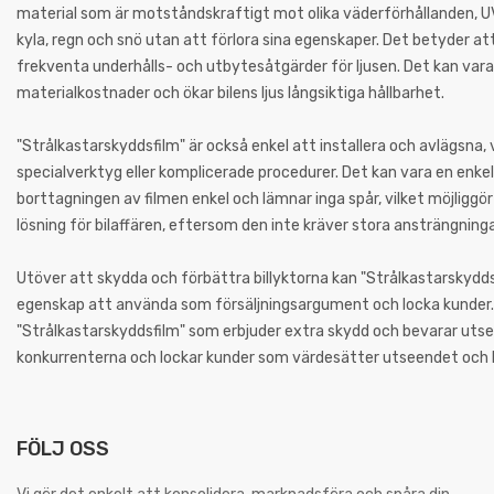
material som är motståndskraftigt mot olika väderförhållanden, U
kyla, regn och snö utan att förlora sina egenskaper. Det betyder att 
frekventa underhålls- och utbytesåtgärder för ljusen. Det kan vara
materialkostnader och ökar bilens ljus långsiktiga hållbarhet.
"Strålkastarskyddsfilm" är också enkel att installera och avlägsna, v
specialverktyg eller komplicerade procedurer. Det kan vara en enke
borttagningen av filmen enkel och lämnar inga spår, vilket möjligg
lösning för bilaffären, eftersom den inte kräver stora ansträngninga
Utöver att skydda och förbättra billyktorna kan "Strålkastarskydds
egenskap att använda som försäljningsargument och locka kunder. B
"Strålkastarskyddsfilm" som erbjuder extra skydd och bevarar utseen
konkurrenterna och lockar kunder som värdesätter utseendet och kv
FÖLJ OSS