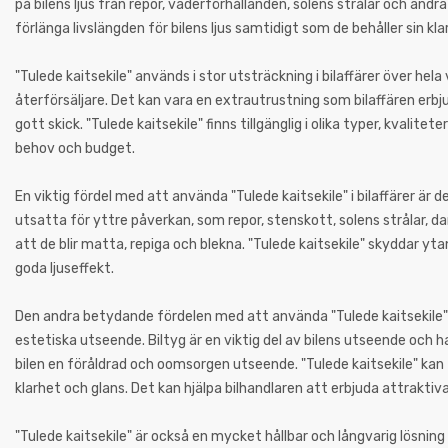
på bilens ljus från repor, väderförhållanden, solens strålar och andr
förlänga livslängden för bilens ljus samtidigt som de behåller sin k
"Tulede kaitsekile" används i stor utsträckning i bilaffärer över hel
återförsäljare. Det kan vara en extrautrustning som bilaffären erbjude
gott skick. "Tulede kaitsekile" finns tillgänglig i olika typer, kvalitet
behov och budget.
En viktig fördel med att använda "Tulede kaitsekile" i bilaffärer är de
utsatta för yttre påverkan, som repor, stenskott, solens strålar, dam
att de blir matta, repiga och blekna. "Tulede kaitsekile" skyddar ytan 
goda ljuseffekt.
Den andra betydande fördelen med att använda "Tulede kaitsekile" i
estetiska utseende. Biltyg är en viktig del av bilens utseende och h
bilen en föråldrad och oomsorgen utseende. "Tulede kaitsekile" ka
klarhet och glans. Det kan hjälpa bilhandlaren att erbjuda attraktiva o
"Tulede kaitsekile" är också en mycket hållbar och långvarig lösning