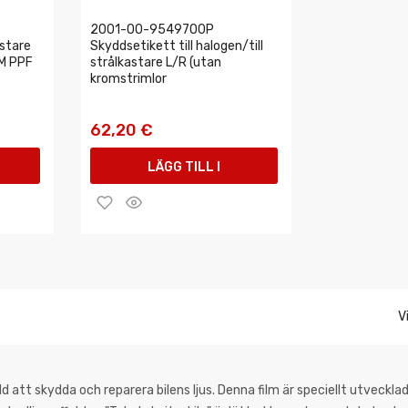
2001-00-9549700P
astare
Skyddsetikett till halogen/till
3M PPF
strålkastare L/R (utan
kromstrimlor
62,20 €
LÄGG TILL I
VARUKORGEN
V
dd att skydda och reparera bilens ljus. Denna film är speciellt utveckla