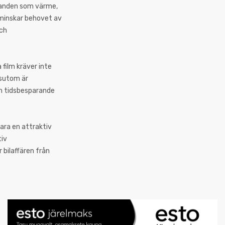
llanden som värme,
t minskar behovet av
och
 film kräver inte
ssutom är
ch tidsbesparande
ara en attraktiv
tiv
 bilaffären från