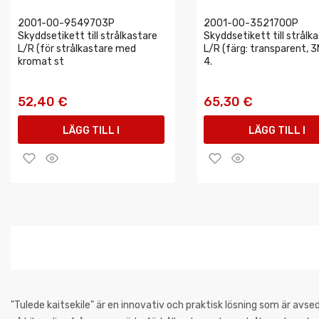
2001-00-9549703P
2001-00-3521700P
Skyddsetikett till strålkastare
Skyddsetikett till strålk
L/R (för strålkastare med
L/R (färg: transparent, 
kromat st
4.
52,40 €
65,30 €
LÄGG TILL I
LÄGG TILL I
VARUKORGEN
VARUKORGEN
"Tulede kaitsekile" är en innovativ och praktisk lösning som är avse