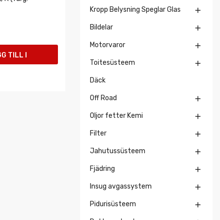
Kropp Belysning Speglar Glas

Bildelar

Motorvaror

G TILL I
Toitesüsteem

UKORGEN
Däck
Off Road

Oljor fetter Kemi

Filter

Jahutussüsteem

Fjädring

Insug avgassystem

Pidurisüsteem
