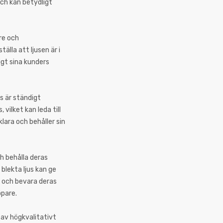
och kan betydligt
are och
älla att ljusen är i
ligt sina kunders
us är ständigt
vilket kan leda till
klara och behåller sin
h behålla deras
blekta ljus kan ge
r och bevara deras
öpare.
 av högkvalitativt