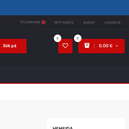
COMPARE (
0
)
MITT KONTO
KASSA
LOGGA IN
0
0
Sök på
0,00 €
HEMSIDA