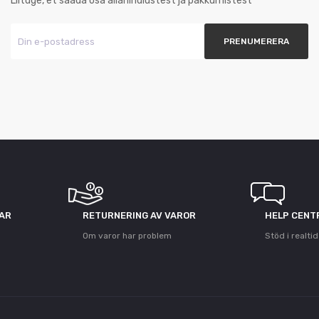
Liituge, et saada osa allahindlustest ja pakkumistest
GAR
RETURNERING AV VAROR
HELP CENT
Om varor har problem
Stöd i realtid