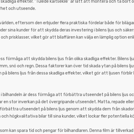
a skadliga effekter. "Tulede kaitsekile" är lätt att montera och ta bort 
larhet och utseende.
a världen, eftersom den erbjuder flera praktiska fördelar både för biläg
r sina kunder för att skydda deras investering i bilens ljus och säkerst
er och prisklasser, vilket gör att bilaffären kan välja en lämplig option en
ss förmåga att skydda bilens ljus från olika skadliga effekter. Bilens lj
m, snö och regn. Dessa faktorer kan över tid skada ytan på bilens ljus, 
på bilens ljus från dessa skadliga effekter, vilket gör att ljusen förblir 
 bilhandeln är dess förmåga att förbättra utseendet på bilens ljus oc
ar en stor inverkan på det övergripande utseendet. Matta, repade eller 
n förbättra utseendet på bilens ljus genom att skydda dem från skado
ch högkvalitativa bilar till sina kunder, vilket lockar fler potentiella k
 som kan spara tid och pengar för bilhandlaren. Denna film är tillverkad