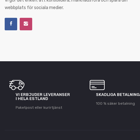
Vi gör det enkelt att konsolidera, marknadsföra och spåra din
webbplats för sociala medier.
VI ERBJUDER LEVERANSER
SKADLIGA BETALNIN
I HELA ESTLAND
100 % säker betalning
Paketpost eller kurirtjänst