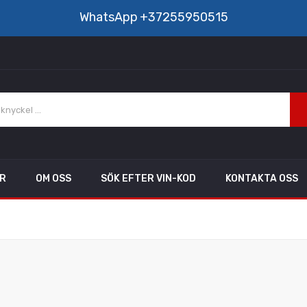
WhatsApp
+37255950515
AR
OM OSS
SÖK EFTER VIN-KOD
KONTAKTA OSS