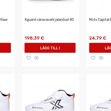
 Raw
Xguard väravavahi jalanõud 40
Müts Capital 
198,39 €
24,79 €
LÄGG TILL I
LÄG
VARUKORGEN
VAR