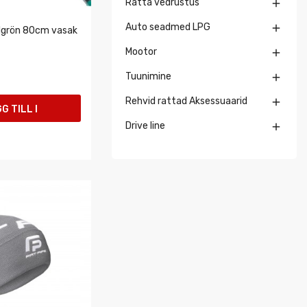
Ratta vedrustus

Auto seadmed LPG

llgrön 80cm vasak
Mootor

Tuunimine

Rehvid rattad Aksessuaarid

G TILL I
Drive line

UKORGEN