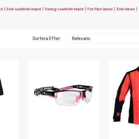
ad
|
Exel saalihoki kepid
|
Oxdog saalihoki kepid
|
Fat Pipe labad
|
Exel labad
|
Sortera Efter:
Relevans