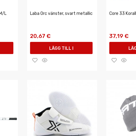
M/L
Laba Orc vänster, svart metallic
Core 33 Kora
20,67 €
37,19 €
LÄGG TILL I
LÄG
VARUKORGEN
VAR