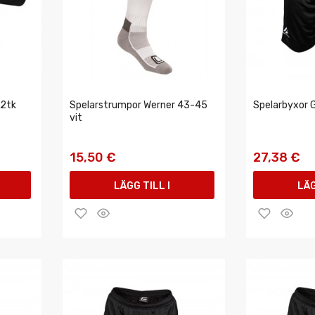
 2tk
Spelarstrumpor Werner 43-45
Spelarbyxor 
vit
15,50 €
27,38 €
LÄGG TILL I
LÄG
VARUKORGEN
VAR