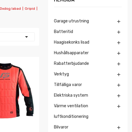
Oxdog labad
|
Gripid
|
Garage utrustning

Batteritid


Haagisekonks lisad

Hushållsapparater

Rabatterbjudande

Verktyg

Tillfälliga varor

Elektriska system

Värme ventilation

luftkonditionering
Bilvaror
