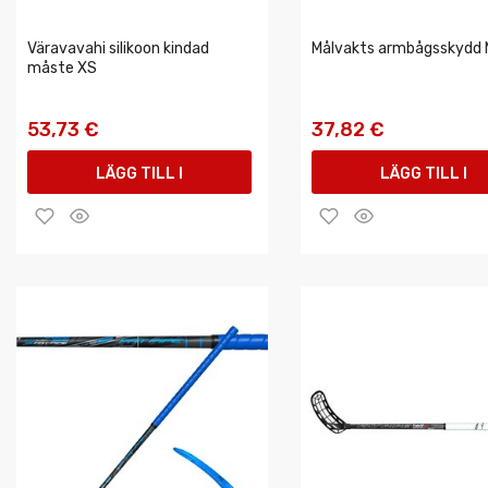
Väravavahi silikoon kindad
Målvakts armbågsskydd 
måste XS
53,73 €
37,82 €
LÄGG TILL I
LÄGG TILL I
VARUKORGEN
VARUKORGEN