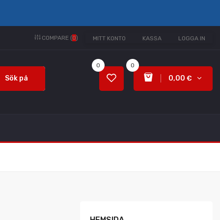
COMPARE (
0
)
MITT KONTO
KASSA
LOGGA IN
0
0
Sök på
0,00 €
HEMSIDA