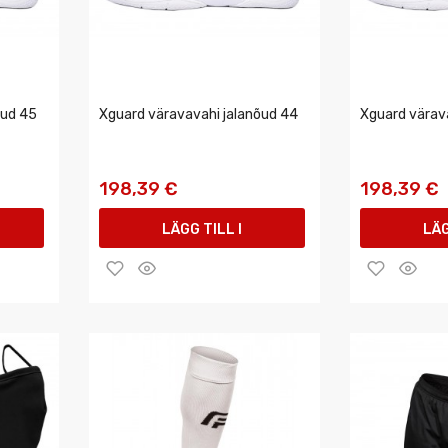
õud 45
Xguard väravavahi jalanõud 44
Xguard värav
198,39 €
198,39 €
LÄGG TILL I
LÄG
VARUKORGEN
VAR