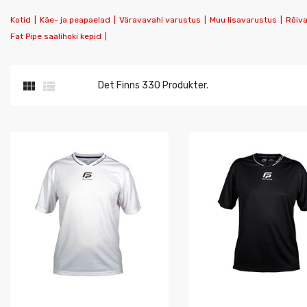
Kotid
|
Käe- ja peapaelad
|
Väravavahi varustus
|
Muu lisavarustus
|
Rõiv
Fat Pipe saalihoki kepid
|


Det Finns 330 Produkter.