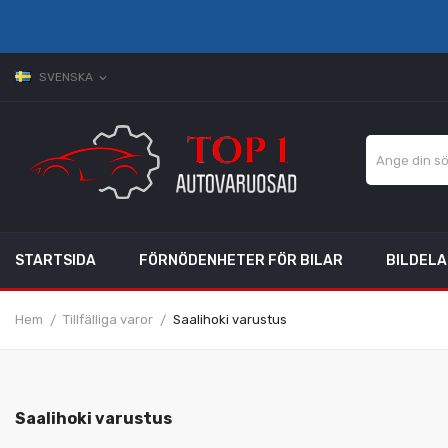
SVENSKA
expand_more
STARTSIDA
FÖRNÖDENHETER FÖR BILAR
BILDEL
Hem
Tillfälliga varor
Saalihoki varustus
Saalihoki varustus