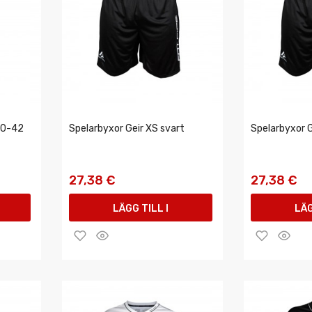
40-42
Spelarbyxor Geir XS svart
Spelarbyxor G
27,38 €
27,38 €
LÄGG TILL I
LÄG
VARUKORGEN
VAR