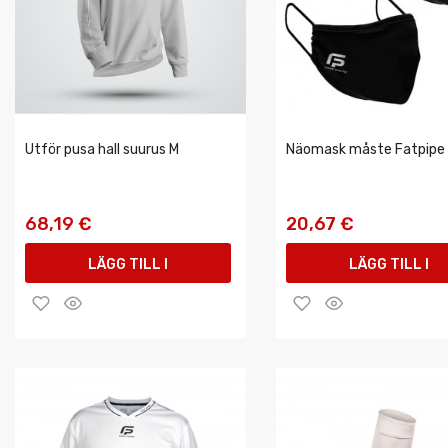
Utför pusa hall suurus M
Näomask måste Fatpipe
68,19 €
20,67 €
LÄGG TILL I
LÄGG TILL I
VARUKORGEN
VARUKORGEN