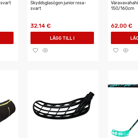
 svart
Skyddsglasögon junior rosa-
Väravavahahi 
svart
150/160cm
32,14 €
62,00 €
LÄGG TILL I
LÄG
VARUKORGEN
VAR