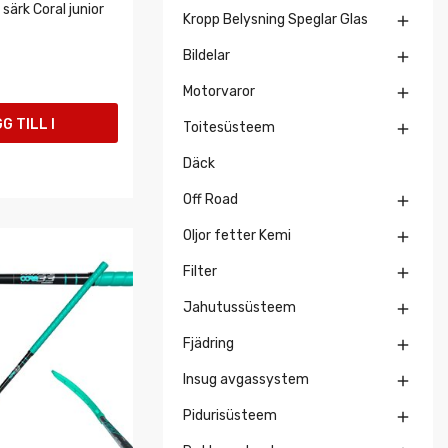
särk Coral junior
Kropp Belysning Speglar Glas

Bildelar

Motorvaror

G TILL I
Toitesüsteem

Däck
UKORGEN
Off Road

Oljor fetter Kemi

Filter

Jahutussüsteem

Fjädring

Insug avgassystem

Pidurisüsteem
