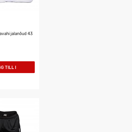
avahi jalanõud 43
G TILL I
UKORGEN