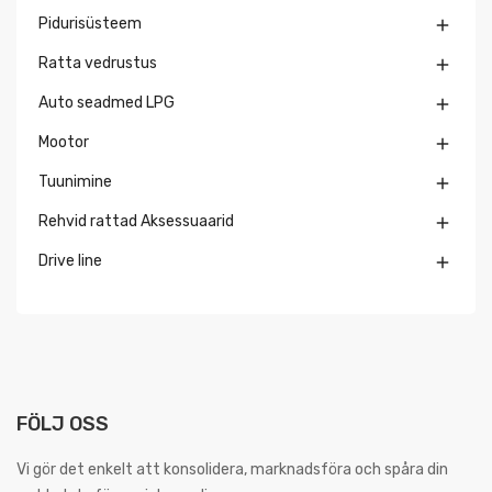
Pidurisüsteem

Ratta vedrustus

Auto seadmed LPG

Mootor

Tuunimine

Rehvid rattad Aksessuaarid

Drive line

FÖLJ OSS
Vi gör det enkelt att konsolidera, marknadsföra och spåra din