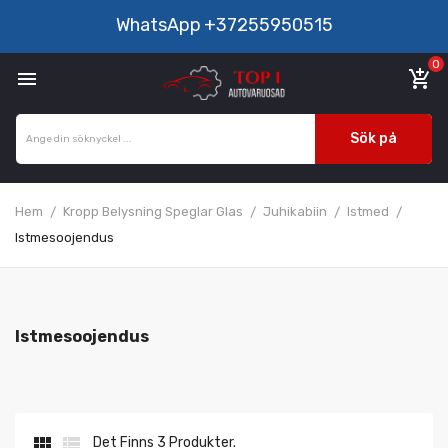
WhatsApp
+37255950515
0

add_shopping_cart
Sök på
Hem
Kropp Belysning Speglar Glas
Juhikabiin
Istmed
Istmesoojendus
Istmesoojendus


Det Finns 3 Produkter.