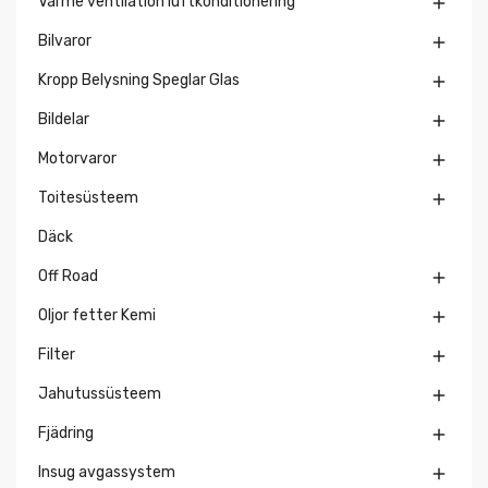
Värme ventilation luftkonditionering

Bilvaror

Kropp Belysning Speglar Glas

Bildelar

Motorvaror

Toitesüsteem

Däck
Off Road

Oljor fetter Kemi

Filter

Jahutussüsteem

Fjädring

Insug avgassystem
