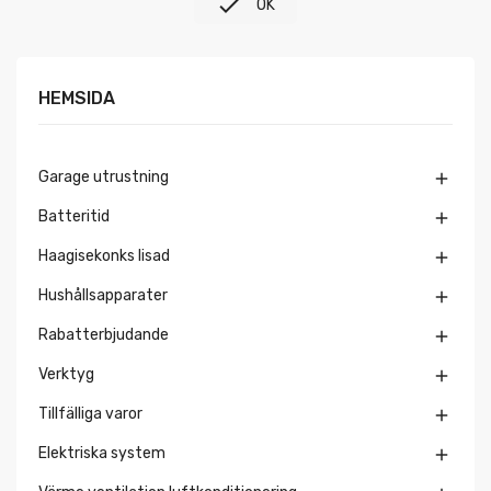

OK
HEMSIDA
Garage utrustning

Batteritid

Haagisekonks lisad

Hushållsapparater

Rabatterbjudande

Verktyg

Tillfälliga varor

Elektriska system
