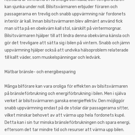
kan sjunka under noll. Bilsitsvärmaren erbjuder föraren och
passagerarna en trevlig och snabb uppvärmning när fordonets
interiör är kall. Innan bilsitsvärmaren blev allmänt använd fick
man sitta på en obekväm kall stol, särskilt på vintermorgnar.
Bilsitsvärmaren hjälper till att lindra denna obekväma känsla och
gör det trevligare att sätta sig i bilen på vintern. Snabb och jämn
uppvärmning hjälper också att undvika hälsoproblem relaterade
till kallt väder, som muskelspänningar och ledvärk.
Mätbar bränsle- och energibesparing
Många bilförare kan vara oroliga för effekten av bilsitsvärmaren
på bränsleförbrukning och energiförbrukning i bilen. Men i själva
verket är bilsitsvärmaren ganska energieffektiv. Den möjliggör
snabb uppvärmning endast på de stolar där passagerarna sitter,
vilket minskar behovet av att värma upp hela fordonets kupé.
Detta kan i sin tur minska bränsleförbrukningen och spara energi,
eftersom det tar mindre tid och resurser att värma upp bilen.