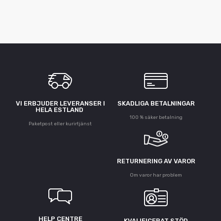
VI ERBJUDER LEVERANSER I
SKADLIGA BETALNINGAR
HELA ESTLAND
100 % säker betalning
Paketpost eller kurirtjänst
RETURNERING AV VAROR
Om varor har problem
HELP CENTRE
KVALIFICERAT STÖD