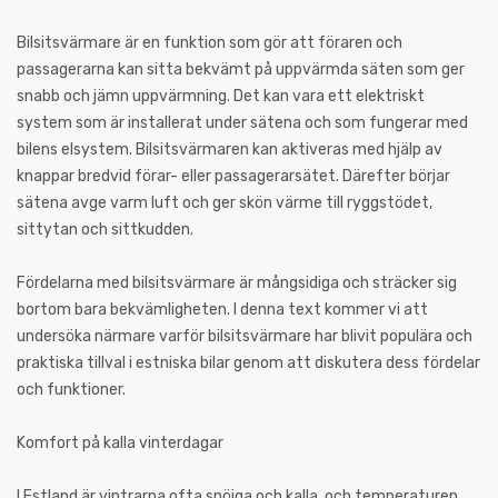
Bilsitsvärmare är en funktion som gör att föraren och
passagerarna kan sitta bekvämt på uppvärmda säten som ger
snabb och jämn uppvärmning. Det kan vara ett elektriskt
system som är installerat under sätena och som fungerar med
bilens elsystem. Bilsitsvärmaren kan aktiveras med hjälp av
knappar bredvid förar- eller passagerarsätet. Därefter börjar
sätena avge varm luft och ger skön värme till ryggstödet,
sittytan och sittkudden.
Fördelarna med bilsitsvärmare är mångsidiga och sträcker sig
bortom bara bekvämligheten. I denna text kommer vi att
undersöka närmare varför bilsitsvärmare har blivit populära och
praktiska tillval i estniska bilar genom att diskutera dess fördelar
och funktioner.
Komfort på kalla vinterdagar
I Estland är vintrarna ofta snöiga och kalla, och temperaturen