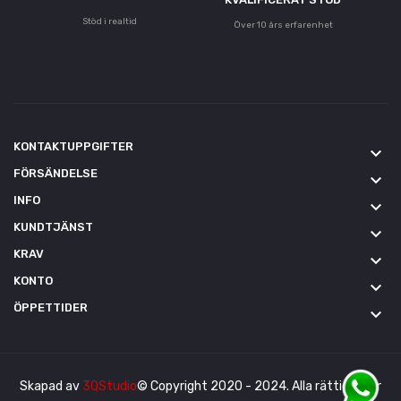
Stöd i realtid
Över 10 års erfarenhet
KONTAKTUPPGIFTER
keyboard_arrow_down
FÖRSÄNDELSE
keyboard_arrow_down
INFO
keyboard_arrow_down
KUNDTJÄNST
keyboard_arrow_down
KRAV
keyboard_arrow_down
KONTO
keyboard_arrow_down
ÖPPETTIDER
keyboard_arrow_down
Skapad av
3QStudio
© Copyright 2020 - 2024. Alla rättigheter