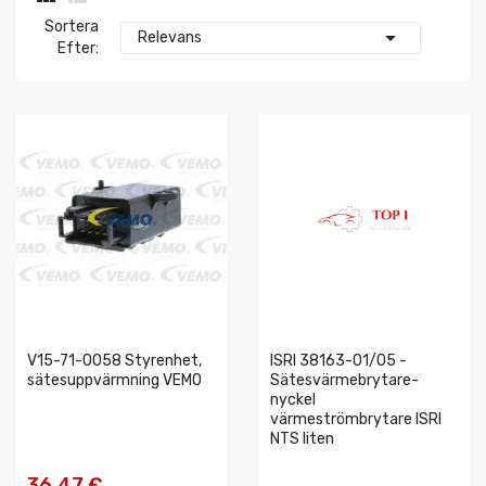
Sortera

Relevans
Efter:
V15-71-0058 Styrenhet,
ISRI 38163-01/05 -
sätesuppvärmning VEMO
Sätesvärmebrytare-
nyckel
värmeströmbrytare ISRI
NTS liten
36,47 €