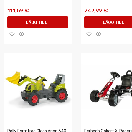
111,59 €
247,99 €
LÄGG TILL I
LÄGG TILL I
VARUKORGEN
VARUKORGEN
Rolly Farmtrac Claas Arion 640
Ferbedo Gokart X-Racer