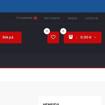
COMPARE (
0
)
MITT KONTO
KASSA
LOGGA IN
0
0
Sök på
0,00 €
HEMSIDA