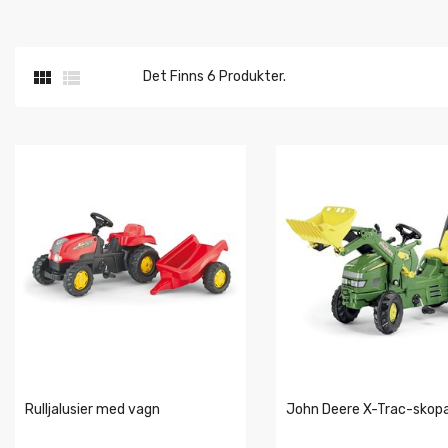


Det Finns 6 Produkter.
Rulljalusier med vagn
John Deere X-Trac-skop