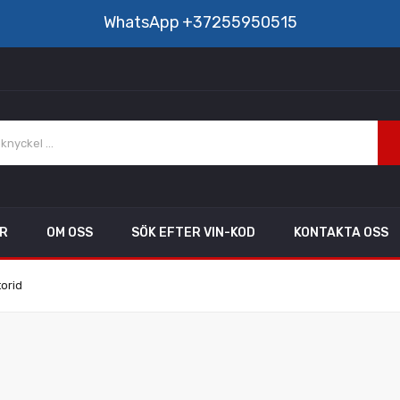
WhatsApp
+37255950515
AR
OM OSS
SÖK EFTER VIN-KOD
KONTAKTA OSS
torid