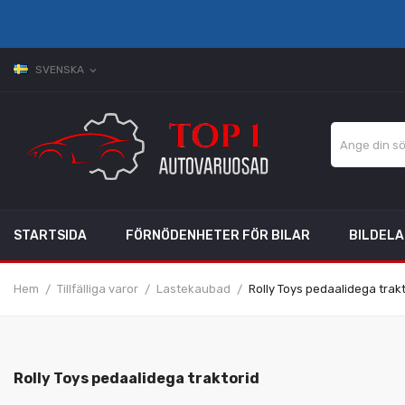
SVENSKA
expand_more
STARTSIDA
FÖRNÖDENHETER FÖR BILAR
BILDEL
Hem
Tillfälliga varor
Lastekaubad
Rolly Toys pedaalidega trak
Rolly Toys pedaalidega traktorid