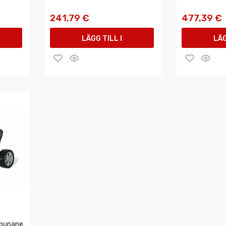
241,79 €
477,39 €
LÄGG TILL I
LÄG
VARUKORGEN
VAR
 punane