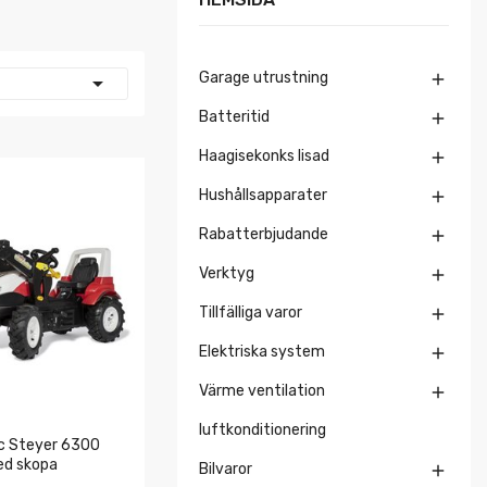
Garage utrustning


Batteritid

Haagisekonks lisad

Hushållsapparater

Rabatterbjudande

Verktyg

Tillfälliga varor

Elektriska system

Värme ventilation

luftkonditionering
c Steyer 6300
ed skopa
Bilvaror
