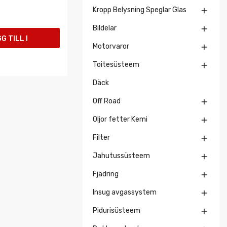
Kropp Belysning Speglar Glas

Bildelar

G TILL I
Motorvaror

UKORGEN
Toitesüsteem

Däck
Off Road

Oljor fetter Kemi

Filter

Jahutussüsteem

Fjädring

Insug avgassystem

Pidurisüsteem
