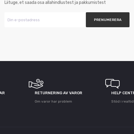
Liituge, et saada osa allahindlustest ja pakkumistest
GAR
RETURNERING AV VAROR
HELP CENT
Om varor har problem
Stöd i realtid