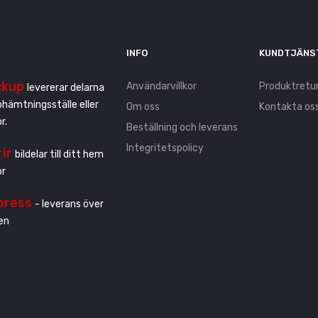
INFO
KUNDTJÄNS
ckup
Användarvillkor
Produktretu
levererar delarna
pphämtningsställe eller
Om oss
Kontakta os
r.
Beställning och leverans
Integritetspolicy
rir
bildelar till ditt hem
or
press
- leverans över
en