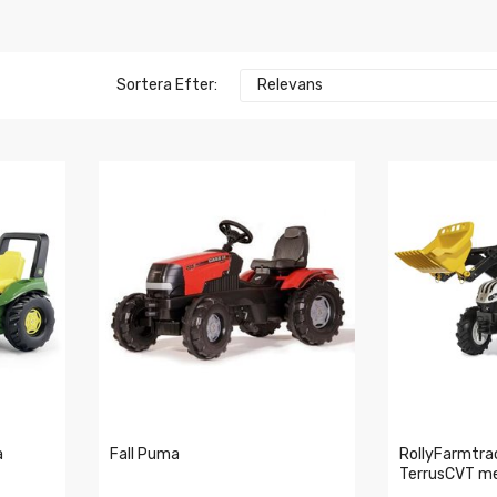
Sortera Efter:
Relevans
a
Fall Puma
RollyFarmtra
TerrusCVT m