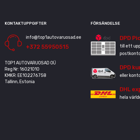
KONTAKTUPPGIFTER
FÖRSÄNDELSE
info@top1autovaruosad.ee
DPD Pi
+372 55950515
till ett u
postkonto
TOP1 AUTOVARUOSAD OÜ
DPD ku
Reg Nr: 16021010
KMKR: EE102276758
eller kont
Tallinn, Estonia
DHL ex
hela värld