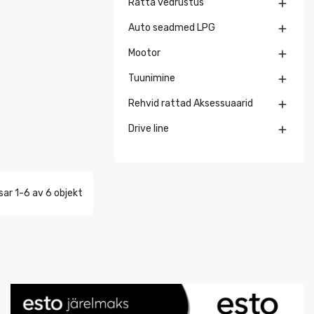
Ratta vedrustus

Auto seadmed LPG

Mootor

Tuunimine

Rehvid rattad Aksessuaarid

Drive line

sar 1-6 av 6 objekt