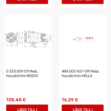
VARUKORGEN
VARUKORGEN
0 333 009 011 Relä,
4RA 003 437-091 Relä,
huvudström BOSCH
huvudström HELLA
138,48 €
16,29 €
LÄGG TILL I
LÄGG TILL I