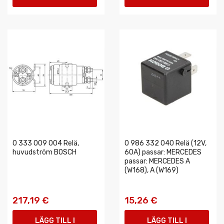
VARUKORGEN
VARUKORGEN
0 333 009 004 Relä,
0 986 332 040 Relä (12V,
huvudström BOSCH
60A) passar: MERCEDES
passar: MERCEDES A
(W168), A (W169)
217,19 €
15,26 €
LÄGG TILL I
LÄGG TILL I