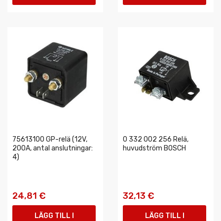
VARUKORGEN
VARUKORGEN
75613100 GP-relä (12V,
0 332 002 256 Relä,
200A, antal anslutningar:
huvudström BOSCH
4)
24,81 €
32,13 €
LÄGG TILL I
LÄGG TILL I