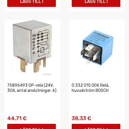
LÄGG TILL I
LÄGG TILL I
VARUKORGEN
VARUKORGEN
75896493 GP-relä (24V,
0 332 015 006 Relä,
30A, antal anslutningar: 6)
huvudström BOSCH
44,71 €
38,33 €