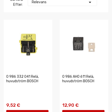

Relevans
Efter:
0 986 332 041 Relä,
0 986 AH0 611 Relä,
huvudström BOSCH
huvudström BOSCH
9,52 €
12,90 €