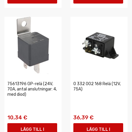
VARUKORGEN
VARUKORGEN
75613196 GP-relä (24V,
0 332 002 168 Relä (12V,
70A, antal anslutningar: 4,
75A)
med diod)
10,34 €
36,39 €
LÄGG TILL I
LÄGG TILL I