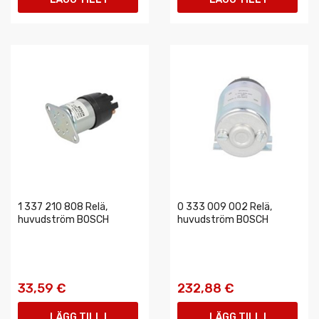
VARUKORGEN
VARUKORGEN
1 337 210 808 Relä,
0 333 009 002 Relä,
huvudström BOSCH
huvudström BOSCH
33,59 €
232,88 €
LÄGG TILL I
LÄGG TILL I