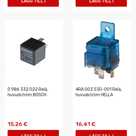
LÄGG TILL I
LÄGG TILL I
VARUKORGEN
VARUKORGEN
0 986 332 022 Relä,
4RA 003 530-001 Relä,
huvudström BOSCH
huvudström HELLA
15,26 €
16,41 €