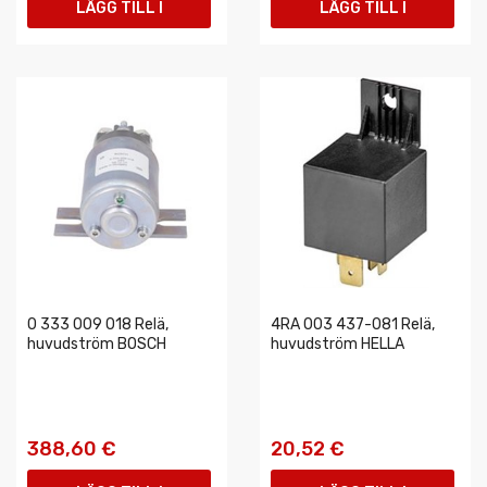
LÄGG TILL I
LÄGG TILL I
VARUKORGEN
VARUKORGEN
0 333 009 018 Relä,
4RA 003 437-081 Relä,
huvudström BOSCH
huvudström HELLA
388,60 €
20,52 €