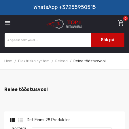
WhatsApp
+37255950515
0

add_shopping_cart
Sök på
Hem
Elektriska system
Releed
Relee tööstusvool
Relee tööstusvool


Det Finns 28 Produkter.
Sortera