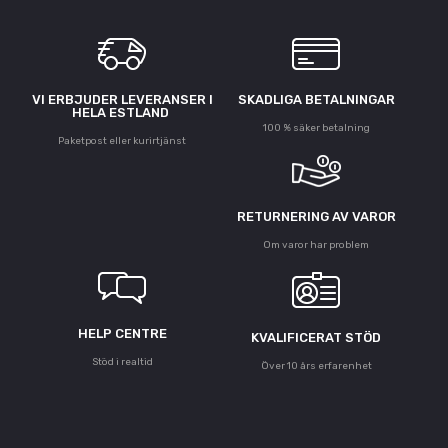
VI ERBJUDER LEVERANSER I
SKADLIGA BETALNINGAR
HELA ESTLAND
100 % säker betalning
Paketpost eller kurirtjänst
RETURNERING AV VAROR
Om varor har problem
HELP CENTRE
KVALIFICERAT STÖD
Stöd i realtid
Över 10 års erfarenhet