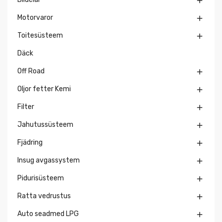

Motorvaror

Toitesüsteem

Däck
Off Road

Oljor fetter Kemi

Filter

Jahutussüsteem

Fjädring

Insug avgassystem

Pidurisüsteem

Ratta vedrustus

Auto seadmed LPG
