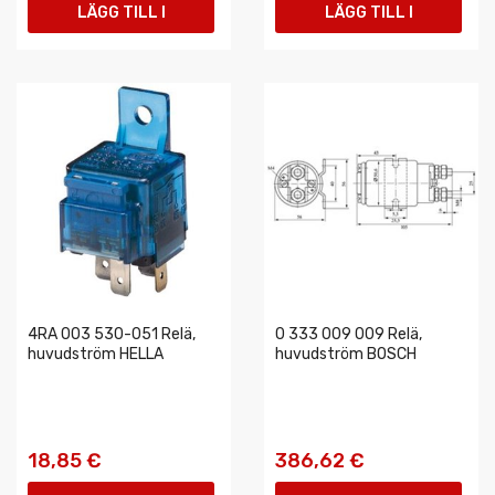
LÄGG TILL I
LÄGG TILL I
VARUKORGEN
VARUKORGEN
4RA 003 530-051 Relä,
0 333 009 009 Relä,
huvudström HELLA
huvudström BOSCH
18,85 €
386,62 €