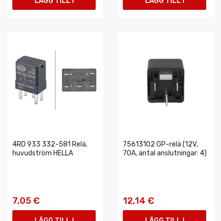
LÄGG TILL I
LÄGG TILL I
VARUKORGEN
VARUKORGEN
4RD 933 332-581 Relä,
75613102 GP-relä (12V,
huvudström HELLA
70A, antal anslutningar: 4)
7,05 €
12,14 €
LÄGG TILL I
LÄGG TILL I