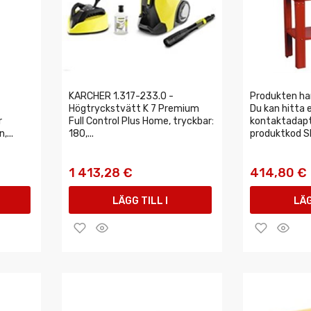
KARCHER 1.317-233.0 -
Produkten ha
Högtryckstvätt K 7 Premium
Du kan hitta 
r
Full Control Plus Home, tryckbar:
kontaktadap
...
180,...
produktkod S
1 413,28 €
414,80 €
LÄGG TILL I
LÄG
VARUKORGEN
VAR