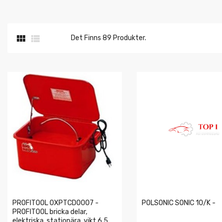


Det Finns 89 Produkter.
PROFITOOL 0XPTCD0007 -
POLSONIC SONIC 10/K -
PROFITOOL bricka delar,
elektriska, stationära, vikt 6,5