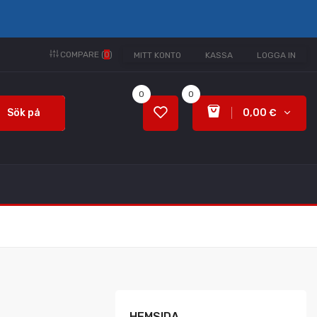
COMPARE (
0
)
MITT KONTO
KASSA
LOGGA IN
0
0
Sök på
0,00 €
HEMSIDA