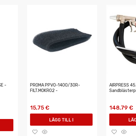
E -
PROMA PPVO-1400/30R-
AIRPRESS 45
FILT.MOKRO2 -
Sandblästerpi
15,75 €
148,79 €
LÄGG TILL I
LÄG
VARUKORGEN
VAR