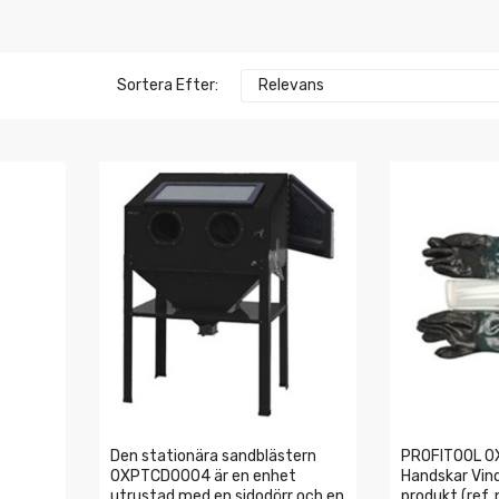
Sortera Efter:
Relevans
Den stationära sandblästern
PROFITOOL 0
0XPTCD0004 är en enhet
Handskar Vin
utrustad med en sidodörr och en
produkt (ref