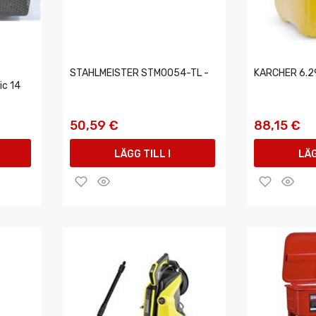
STAHLMEISTER STM0054-TL -
KARCHER 6.2
ic 14
50,59 €
88,15 €
LÄGG TILL I
LÄG
VARUKORGEN
VAR