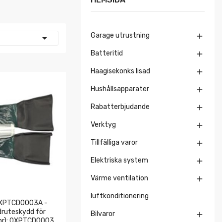
Garage utrustning


Batteritid

Haagisekonks lisad

Hushållsapparater

Rabatterbjudande

Verktyg

Tillfälliga varor

Elektriska system

Värme ventilation

luftkonditionering
XPTCD0003A -
druteskydd för
Bilvaror

. nr): 0XPTCD0003