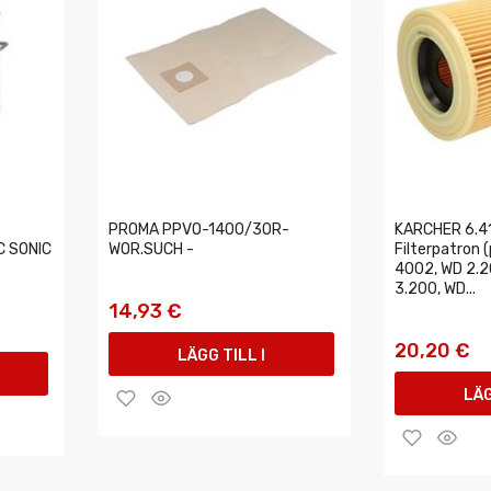
PROMA PPVO-1400/30R-
KARCHER 6.4
C SONIC
WOR.SUCH -
Filterpatron 
4002, WD 2.2
3.200, WD...
14,93 €
20,20 €
LÄGG TILL I
LÄG
VARUKORGEN
VAR