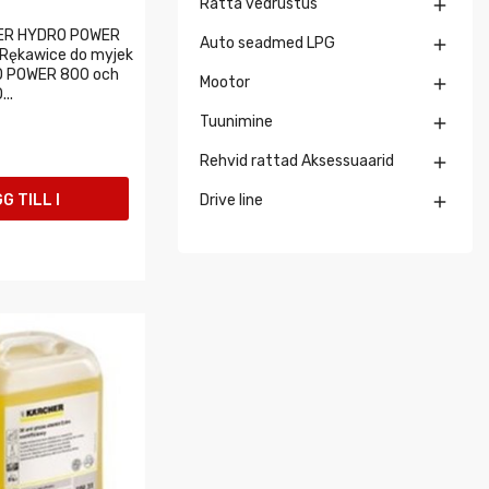
Ratta vedrustus

ER HYDRO POWER
Auto seadmed LPG

 Rękawice do myjek
 POWER 800 och
Mootor

..
Tuunimine

Rehvid rattad Aksessuaarid

G TILL I
Drive line

UKORGEN