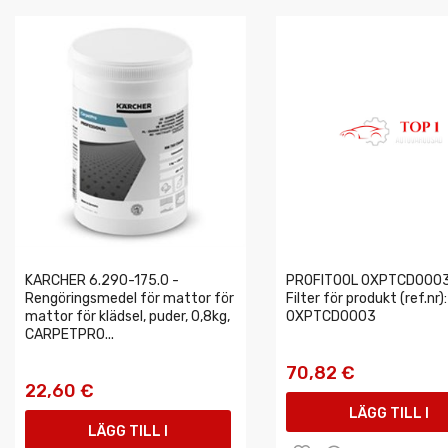
KARCHER 6.290-175.0 -
PROFITOOL 0XPTCD0003
Rengöringsmedel för mattor för
Filter för produkt (ref.nr):
mattor för klädsel, puder, 0,8kg,
0XPTCD0003
CARPETPRO...
70,82 €
22,60 €
LÄGG TILL I
LÄGG TILL I