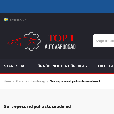
SVENSKA
expand_more
STARTSIDA
FÖRNÖDENHETER FÖR BILAR
BILDEL
Hem
Garage utrustning
Survepesurid puhastuseadmed
Survepesurid puhastuseadmed