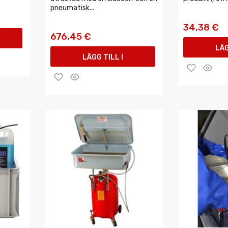
pneumatisk...
34,38 €
676,45 €
LÄG
LÄGG TILL I
VAR
VARUKORGEN