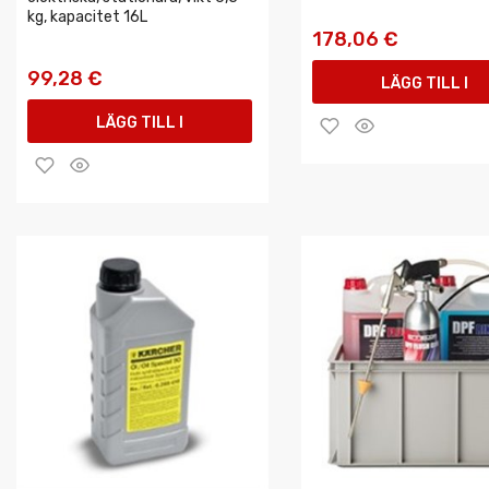
kg, kapacitet 16L
178,06 €
99,28 €
LÄGG TILL I
LÄGG TILL I
VARUKORGEN
VARUKORGEN