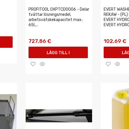
PROFITOOL 0XPTCD0006 - Delar
EVERT WASH
tvättar lösningsmedel,
REKAW - (PL)
arbetsvätskekapacitet max.:
EVERT HYDRO
65l,...
EVERT HYDRO.
727,86 €
102,69 €
LÄGG TILL I
LÄG
VARUKORGEN
VAR