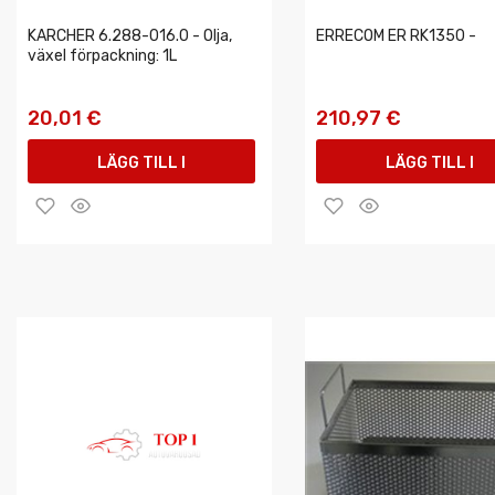
KARCHER 6.288-016.0 - Olja,
ERRECOM ER RK1350 -
växel förpackning: 1L
20,01 €
210,97 €
LÄGG TILL I
LÄGG TILL I
VARUKORGEN
VARUKORGEN