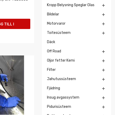
Kropp Belysning Speglar Glas

Bildelar

Motorvaror

G TILL I
Toitesüsteem

UKORGEN
Däck
Off Road

Oljor fetter Kemi

Filter

Jahutussüsteem

Fjädring

Insug avgassystem

Pidurisüsteem
