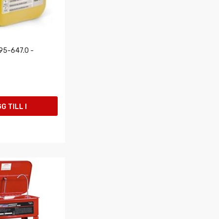
95-647.0 -
G TILL I
UKORGEN