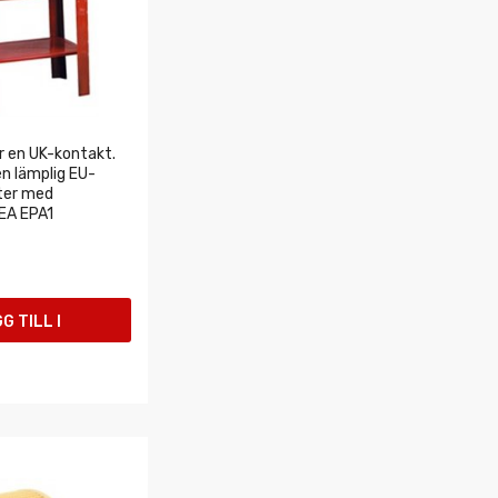
r en UK-kontakt.
en lämplig EU-
ter med
EA EPA1
G TILL I
UKORGEN