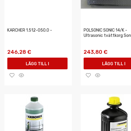
KARCHER 1.512-050.0 -
POLSONIC SONIC 14/K -
Ultrasonic tvättkorg Son
246,28 €
243,80 €
LÄGG TILL I
LÄGG TILL I
VARUKORGEN
VARUKORGEN