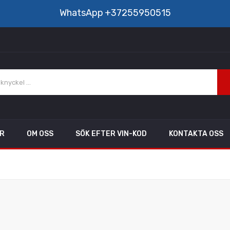
WhatsApp
+37255950515
AR
OM OSS
SÖK EFTER VIN-KOD
KONTAKTA OSS