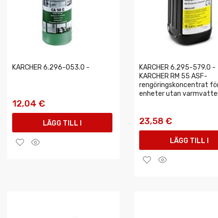
KARCHER 6.296-053.0 -
KARCHER 6.295-579.0 -
KARCHER RM 55 ASF-
rengöringskoncentrat fö
enheter utan varmvatten,
12,04 €
23,58 €
LÄGG TILL I
LÄGG TILL I
VARUKORGEN
VARUKORGEN