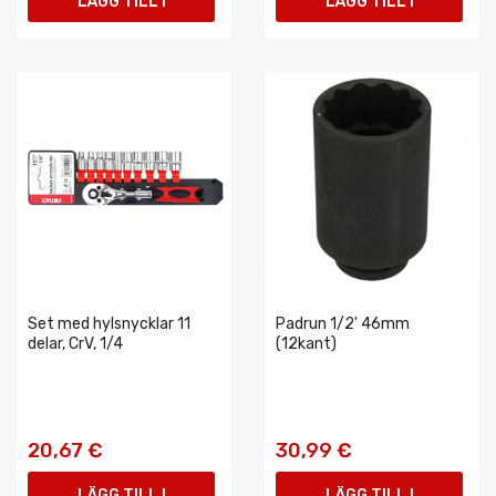
LÄGG TILL I
LÄGG TILL I
VARUKORGEN
VARUKORGEN
Set med hylsnycklar 11
Padrun 1/2' 46mm
delar, CrV, 1/4
(12kant)
20,67 €
30,99 €
LÄGG TILL I
LÄGG TILL I