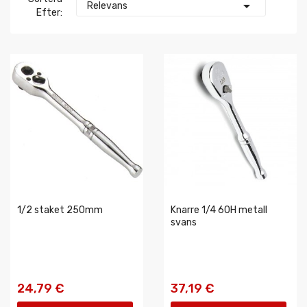

Relevans
Efter:
1/2 staket 250mm
Knarre 1/4 60H metall
svans
24,79 €
37,19 €