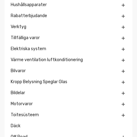
Hushållsapparater

Rabatterbjudande

Verktyg

Tillfälliga varor

Elektriska system

Värme ventilation luftkonditionering

Bilvaror

Kropp Belysning Speglar Glas

Bildelar

Motorvaror

Toitesüsteem

Däck
Off Road