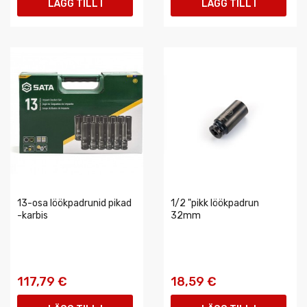
LÄGG TILL I
LÄGG TILL I
VARUKORGEN
VARUKORGEN
13-osa löökpadrunid pikad
1/2 "pikk löökpadrun
-karbis
32mm
117,79 €
18,59 €