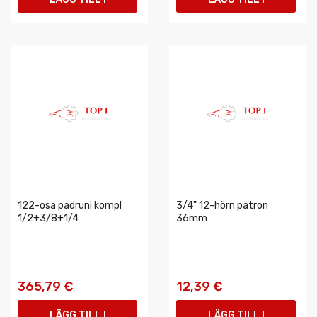
VARUKORGEN
VARUKORGEN
122-osa padruni kompl
3/4" 12-hörn patron
1/2+3/8+1/4
36mm
365,79 €
12,39 €
LÄGG TILL I
LÄGG TILL I