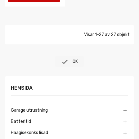
VARUKORGEN
Visar 1-27 av 27 objekt

OK
HEMSIDA
Garage utrustning

Batteritid

Haagisekonks lisad
