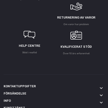
RETURNERING AV VAROR
Om varor har problem
HELP CENTRE
KVALIFICERAT STÖD
Stöd i realtid
Över 10 års erfarenhet
KONTAKTUPPGIFTER
keyboard_arrow_down
FÖRSÄNDELSE
keyboard_arrow_down
INFO
keyboard_arrow_down
KUNDTJÄNST