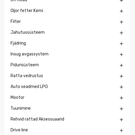

Oljor fetter Kemi

Filter

Jahutussüsteem

Fjädring

Insug avgassystem

Pidurisüsteem

Ratta vedrustus

Auto seadmed LPG

Mootor

Tuunimine

Rehvid rattad Aksessuaarid

Drive line
