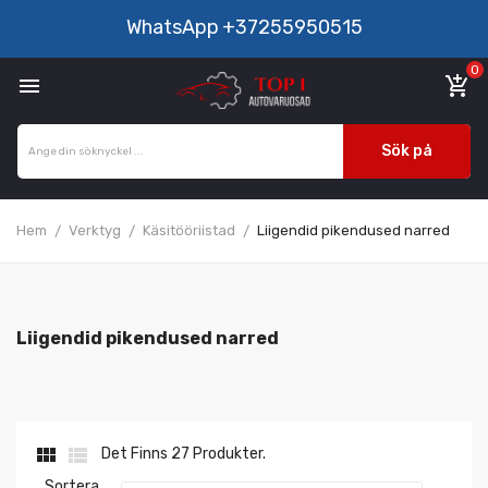
WhatsApp
+37255950515
0

add_shopping_cart
Sök på
Hem
Verktyg
Käsitööriistad
Liigendid pikendused narred
Liigendid pikendused narred


Det Finns 27 Produkter.
Sortera