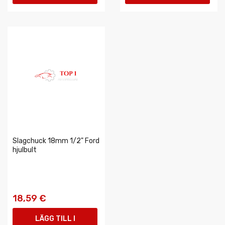
VARUKORGEN
VARUKORGEN
Slagchuck 18mm 1/2" Ford
hjulbult
18,59 €
LÄGG TILL I