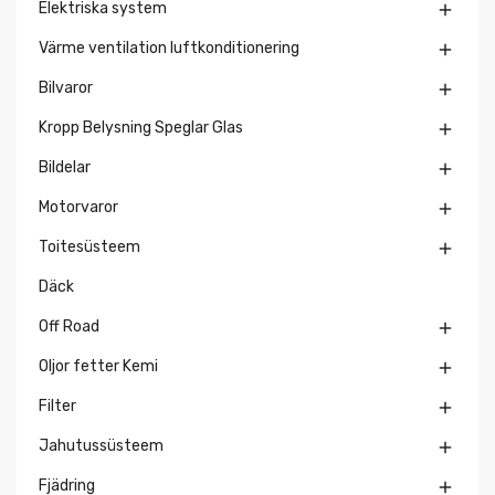
Elektriska system

Värme ventilation luftkonditionering

Bilvaror

Kropp Belysning Speglar Glas

Bildelar

Motorvaror

Toitesüsteem

Däck
Off Road

Oljor fetter Kemi

Filter

Jahutussüsteem

Fjädring
