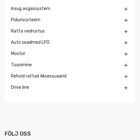
Insug avgassystem

Pidurisüsteem

Ratta vedrustus

Auto seadmed LPG

Mootor

Tuunimine

Rehvid rattad Aksessuaarid

Drive line

FÖLJ OSS