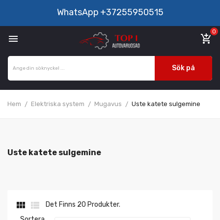
WhatsApp
+37255950515
0

add_shopping_cart
Sök på
Hem
Elektriska system
Mugavus
Uste katete sulgemine
Uste katete sulgemine


Det Finns 20 Produkter.
Sortera