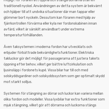
möjligt för föraren att öppna och stänga dörrarna utan en
traditionell nyckel. Användningen av detta system är bekvämt
och hjälper till att undvika situationer där man tappar eller
glömmer bort nyckeln. Dessutom kan föraren med hjälp av
fjärrkontrollen förvärma eller kyla ner fordonskabinen innan
avfärd, vilket är särskilt användbart under extrema
temperaturförhållanden.
Även taksystemen i moderna fordon har utvecklats och
erbjuder förbättrade bekvämlighetsfunktioner. Elektriska
takluckor gör det möjligt för passagerarna att justera takets
öppning efter behov, vilket ger bättre luftcirkulation och
ljusinsläpp i fordonets kupé. Vissa bilar har till och med
solskyddsgardiner och solskyddssystem som ger optimalt skydd
mot starkt solljus.
Systemen för stängning av dörrar och luckor kan variera mellan
olika fordon och modeller. Vissa lyxbilar har extra funktioner som
mjuk stängning, vilket gör att dörrarna och luckorna stängs