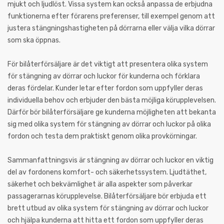
mjukt och ljudlöst. Vissa system kan också anpassa de erbjudna
funktionerna efter förarens preferenser, till exempel genom att
justera stängningshastigheten på dörrarna eller välja vilka dörrar
som ska öppnas.
För bilåterförsäljare är det viktigt att presentera olika system
för stängning av dörrar och luckor för kunderna och förklara
deras fördelar. Kunder letar efter fordon som uppfyller deras
individuella behov och erbjuder den bästa möjliga körupplevelsen.
Därför bör bilåterförsäljare ge kunderna möjligheten att bekanta
sig med olika system för stängning av dörrar och luckor på olika
fordon och testa dem praktiskt genom olika provkörningar.
Sammanfattningsvis är stängning av dörrar och luckor en viktig
del av fordonens komfort- och säkerhetssystem. Ljudtäthet,
säkerhet och bekvämlighet är alla aspekter som påverkar
passagerarnas körupplevelse. Bilåterförsäljare bör erbjuda ett
brett utbud av olika system för stängning av dörrar och luckor
och hjälpa kunderna att hitta ett fordon som uppfyller deras