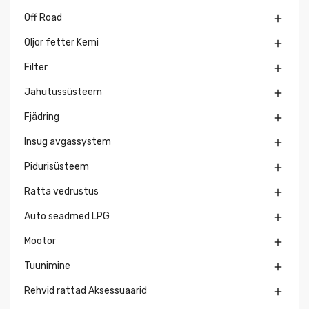
Off Road

Oljor fetter Kemi

Filter

Jahutussüsteem

Fjädring

Insug avgassystem

Pidurisüsteem

Ratta vedrustus

Auto seadmed LPG

Mootor

Tuunimine

Rehvid rattad Aksessuaarid
