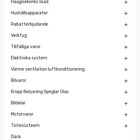
Haagisekonks lisad

Hushållsapparater

Rabatterbjudande

Verktyg

Tillfälliga varor

Elektriska system

Värme ventilation luftkonditionering

Bilvaror

Kropp Belysning Speglar Glas

Bildelar

Motorvaror

Toitesüsteem

Däck