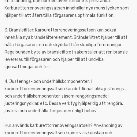
luftblandning, och därmed även fordonets prestanda.
Karburettorrenoveringssatsen innehåller nya munstycken som
hjälper till att återställa förgasarens optimala funktion.
3. Bränslefilter: Karburettorrenoveringssatsen kan också
innehålla nya bränslefilterelement. Bränslefiltret hjälper till att
hålla förgasaren ren och skyddad från skadliga föroreningar.
Regelbunden byte av bränslefiltret säkerställer att ren bränsle
levereras till förgasaren och hjälper till att undvika
igensättningar och fel.
4. Justerings- och underhållskomponenter: I
karburettorrenoveringssatsen kan det finnas olika justerings-
och underhållskomponenter, såsom rengöringsmedel,
justeringsnycklar, etc. Dessa verktyg hjälper dig att rengöra,
justera och underhålla förgasaren enligt behov.
Hur används karburettorrenoveringssatsen? Användning av
karburettorrenoveringssatsen kräver viss kunskap och