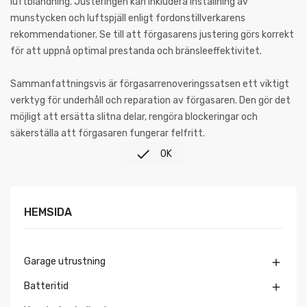
luftblandning. Justeringen kan inkludera inställning av
munstycken och luftspjäll enligt fordonstillverkarens
rekommendationer. Se till att förgasarens justering görs korrekt
för att uppnå optimal prestanda och bränsleeffektivitet.
Sammanfattningsvis är förgasarrenoveringssatsen ett viktigt
verktyg för underhåll och reparation av förgasaren. Den gör det
möjligt att ersätta slitna delar, rengöra blockeringar och
säkerställa att förgasaren fungerar felfritt.

OK
HEMSIDA
Garage utrustning

Batteritid
