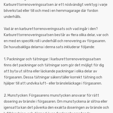
Karburettorrenoveringssatsen är ett nödvändigt verktyg i varje
bilverkstad eller till och med i en hemmagarage där fordon
underhålls.
Vad är en karburettorrenoveringssats och vad ingår i den?
Karburettorrenoveringssatsen består av flera olika delar, var och
en med en specifik roll i underhåll och renovering av förgasaren.
De huvudsakliga delarna i denna sats inkluderar följande:
1. Packningar och tätningar: I karburettorrenoveringssatsen
finns det packningar och tätningar som gör det möjligt för dig
att byta ut slitna eller läckande packningar i olika delar av
förgasaren. Dessa tätningar säkerställer korrekt tätning och
hjälper till att undvika luft- eller bränsleläckage i förgasaren.
2. Munstycken: Förgasarens munstycken ansvarar för rätt
dosering av bränsle i förgasaren. Om munstyckena är slitna eller
igensatta kan det påverka den exakta doseringen av bränsle och