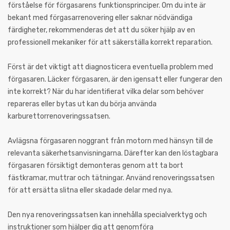
förståelse för förgasarens funktionsprinciper. Om du inte är
bekant med förgasarrenovering eller saknar nödvändiga
färdigheter, rekommenderas det att du söker hjälp av en
professionell mekaniker för att säkerställa korrekt reparation.
Först är det viktigt att diagnosticera eventuella problem med
förgasaren. Läcker förgasaren, är den igensatt eller fungerar den
inte korrekt? När du har identifierat vilka delar som behöver
repareras eller bytas ut kan du börja använda
karburettorrenoveringssatsen.
Avlägsna förgasaren noggrant från motorn med hänsyn till de
relevanta säkerhetsanvisningarna. Därefter kan den löstagbara
förgasaren försiktigt demonteras genom att ta bort
fästkramar, muttrar och tätningar. Använd renoveringssatsen
för att ersätta slitna eller skadade delar med nya.
Den nya renoveringssatsen kan innehålla specialverktyg och
instruktioner som hjälper dig att genomföra