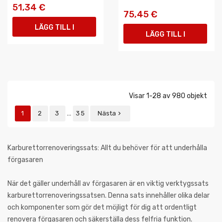
51,34 €
75,45 €
LÄGG TILL I
LÄGG TILL I
VARUKORGEN
VARUKORGEN
Visar 1-28 av 980 objekt
…
1
2
3
35
Nästa

Karburettorrenoveringssats: Allt du behöver för att underhålla
förgasaren
När det gäller underhåll av förgasaren är en viktig verktygssats
karburettorrenoveringssatsen. Denna sats innehåller olika delar
och komponenter som gör det möjligt för dig att ordentligt
renovera förgasaren och säkerställa dess felfria funktion.