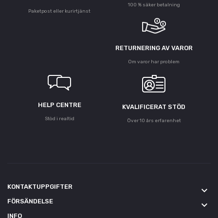
100 % säker betalning
Paketpost eller kurirtjänst
RETURNERING AV VAROR
Om varor har problem
HELP CENTRE
KVALIFICERAT STÖD
Stöd i realtid
Över 10 års erfarenhet
KONTAKTUPPGIFTER
keyboard_arrow_down
FÖRSÄNDELSE
keyboard_arrow_down
INFO