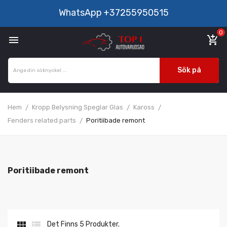
WhatsApp
+37255950515
0

add_shopping_cart
Sök på
Hem
Kropp Belysning Speglar Glas
Kaross
Fenders related parts
Poritiibade remont
Poritiibade remont


Det Finns 5 Produkter.