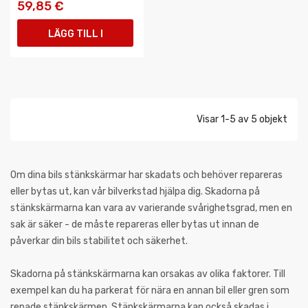
59,85 €
LÄGG TILL I
VARUKORGEN
Visar 1-5 av 5 objekt
Om dina bils stänkskärmar har skadats och behöver repareras
eller bytas ut, kan vår bilverkstad hjälpa dig. Skadorna på
stänkskärmarna kan vara av varierande svårighetsgrad, men en
sak är säker - de måste repareras eller bytas ut innan de
påverkar din bils stabilitet och säkerhet.
Skadorna på stänkskärmarna kan orsakas av olika faktorer. Till
exempel kan du ha parkerat för nära en annan bil eller gren som
repade stänkskärmen. Stänkskärmarna kan också skadas i