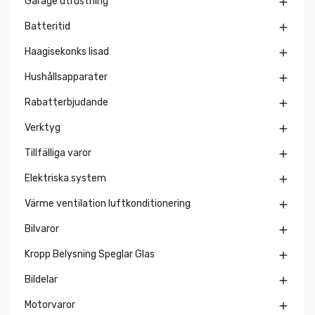
Garage utrustning

Batteritid

Haagisekonks lisad

Hushållsapparater

Rabatterbjudande

Verktyg

Tillfälliga varor

Elektriska system

Värme ventilation luftkonditionering

Bilvaror

Kropp Belysning Speglar Glas

Bildelar

Motorvaror
