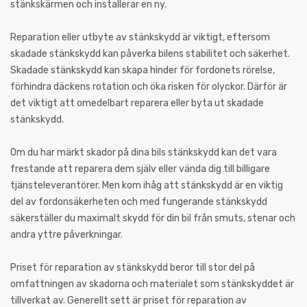
stänkskärmen och installerar en ny.
Reparation eller utbyte av stänkskydd är viktigt, eftersom
skadade stänkskydd kan påverka bilens stabilitet och säkerhet.
Skadade stänkskydd kan skapa hinder för fordonets rörelse,
förhindra däckens rotation och öka risken för olyckor. Därför är
det viktigt att omedelbart reparera eller byta ut skadade
stänkskydd.
Om du har märkt skador på dina bils stänkskydd kan det vara
frestande att reparera dem själv eller vända dig till billigare
tjänsteleverantörer. Men kom ihåg att stänkskydd är en viktig
del av fordonsäkerheten och med fungerande stänkskydd
säkerställer du maximalt skydd för din bil från smuts, stenar och
andra yttre påverkningar.
Priset för reparation av stänkskydd beror till stor del på
omfattningen av skadorna och materialet som stänkskyddet är
tillverkat av. Generellt sett är priset för reparation av