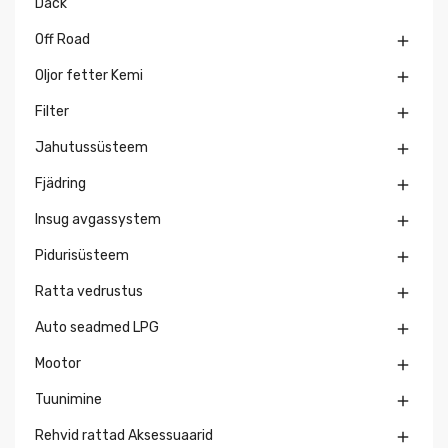
Däck
Off Road

Oljor fetter Kemi

Filter

Jahutussüsteem

Fjädring

Insug avgassystem

Pidurisüsteem

Ratta vedrustus

Auto seadmed LPG

Mootor

Tuunimine

Rehvid rattad Aksessuaarid
