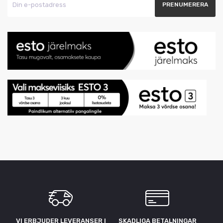
VI ERBJUDER LEVERANSER I
SKADLIGA BETALNINGAR