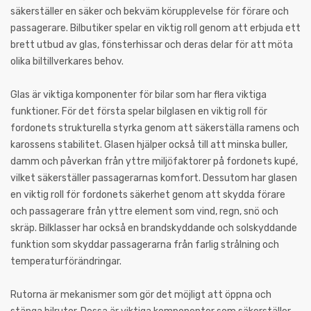
säkerställer en säker och bekväm körupplevelse för förare och
passagerare. Bilbutiker spelar en viktig roll genom att erbjuda ett
brett utbud av glas, fönsterhissar och deras delar för att möta
olika biltillverkares behov.
Glas är viktiga komponenter för bilar som har flera viktiga
funktioner. För det första spelar bilglasen en viktig roll för
fordonets strukturella styrka genom att säkerställa ramens och
karossens stabilitet. Glasen hjälper också till att minska buller,
damm och påverkan från yttre miljöfaktorer på fordonets kupé,
vilket säkerställer passagerarnas komfort. Dessutom har glasen
en viktig roll för fordonets säkerhet genom att skydda förare
och passagerare från yttre element som vind, regn, snö och
skräp. Bilklasser har också en brandskyddande och solskyddande
funktion som skyddar passagerarna från farlig strålning och
temperaturförändringar.
Rutorna är mekanismer som gör det möjligt att öppna och