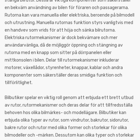
stänga bilrutor. Dessa är viktiga komponenter som säkerställer
en bekväm användning av bilen för föraren och passagerarna.
Rutorna kan vara manuella eller elektriska, beroende på bilmodell
och utrustning. Manuella rutornas funktion styrs vanligtvis med
en handvev som vrids för att höja och sänka bilrutorna.
Elektriska rutormekanismer är dock bekvämare och mer
användarvänliga, då de möjliggör öppning och stängning av
rutorna med en knapp som sitter på dörrpanelen eller
mittkonsolen i bilen. Delar till rutormekanismer inkluderar
motorer, växellådor, styrenheter, knappar, kablar och andra
komponenter som säkerställer deras smidiga funktion och
tillförlitlighet.
Bilbutiker spelar en viktig roll genom att erbjuda ett brett utbud
av rutor, rutormekanismer och deras delar för att tillfredsställa
behoven hos olika bilmärkes- och modellägare. Bilbutiker kan
erbjuda olika typer av rutor, som vindrutor, bakrutor, sidorutor,
bakre rutor och rutor med olika former och storlekar för olika
bilmodeller och -märken. Dessutom kan olika typer och storlekar