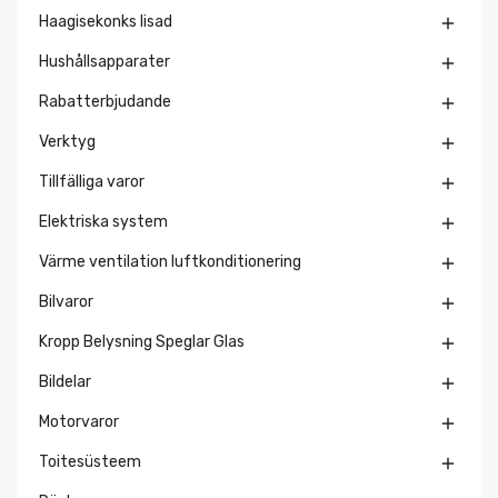
Haagisekonks lisad

Hushållsapparater

Rabatterbjudande

Verktyg

Tillfälliga varor

Elektriska system

Värme ventilation luftkonditionering

Bilvaror

Kropp Belysning Speglar Glas

Bildelar

Motorvaror

Toitesüsteem
