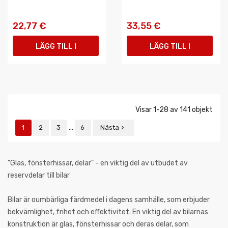
22,77 €
33,55 €
LÄGG TILL I
LÄGG TILL I
VARUKORGEN
VARUKORGEN
Visar 1-28 av 141 objekt
…
1
2
3
6
Nästa

"Glas, fönsterhissar, delar" - en viktig del av utbudet av
reservdelar till bilar
Bilar är oumbärliga färdmedel i dagens samhälle, som erbjuder
bekvämlighet, frihet och effektivitet. En viktig del av bilarnas
konstruktion är glas, fönsterhissar och deras delar, som