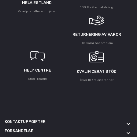
HELA ESTLAND
100 % säker betalning
Paketpost eller kurirtjänst
RETURNERING AV VAROR
Om varor har problem
HELP CENTRE
KVALIFICERAT STÖD
Stöd i realtid
Över 10 års erfarenhet
KONTAKTUPPGIFTER
keyboard_arrow_down
FÖRSÄNDELSE
keyboard_arrow_down