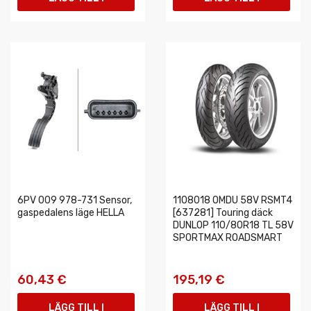
VARUKORGEN
VARUKORGEN
6PV 009 978-731 Sensor,
1108018 OMDU 58V RSMT4
gaspedalens läge HELLA
[637281] Touring däck
DUNLOP 110/80R18 TL 58V
SPORTMAX ROADSMART
60,43 €
195,19 €
LÄGG TILL I
LÄGG TILL I