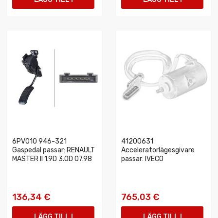
VARUKORGEN
VARUKORGEN
6PV010 946-321
41200631
Gaspedal passar: RENAULT
Acceleratorlägesgivare
MASTER II 1.9D 3.0D 07.98
passar: IVECO
136,34 €
765,03 €
LÄGG TILL I
LÄGG TILL I