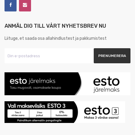
ANMÄL DIG TILL VÅRT NYHETSBREV NU
Liituge, et saada osa allahindlustest ja pakkumistest