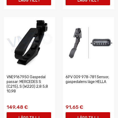
LÄGG TILL I
LÄGG TILL I
VARUKORGEN
VARUKORGEN
VNE9167950 Gaspedal
6PV 009 978-781 Sensor,
passar: MERCEDES S
gaspedalens läge HELLA
(C215), S (W220) 2,8 5,8
10,98
149,48 €
91,65 €
LÄGG TILL I
LÄGG TILL I