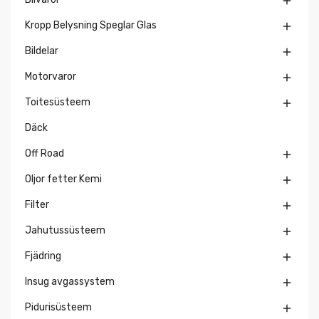

Kropp Belysning Speglar Glas

Bildelar

Motorvaror

Toitesüsteem

Däck
Off Road

Oljor fetter Kemi

Filter

Jahutussüsteem

Fjädring

Insug avgassystem

Pidurisüsteem
