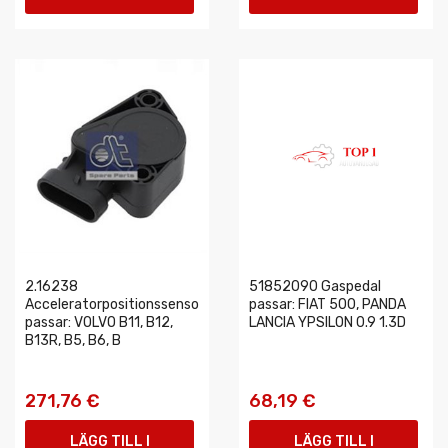
VARUKORGEN
VARUKORGEN
2.16238
51852090 Gaspedal
Acceleratorpositionssensor
passar: FIAT 500, PANDA
passar: VOLVO B11, B12,
LANCIA YPSILON 0.9 1.3D
B13R, B5, B6, B
271,76 €
68,19 €
LÄGG TILL I
LÄGG TILL I