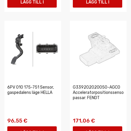
LÄGG TILL I
LÄGG TILL I
VARUKORGEN
VARUKORGEN
6PV 010 175-751 Sensor,
G339202020050-AGCO
gaspedalens läge HELLA
Acceleratorpositionssensor
passar: FENDT
96,55 €
171,06 €