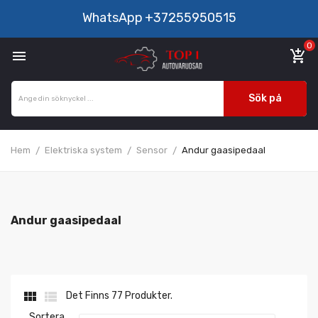
WhatsApp
+37255950515
0

add_shopping_cart
Sök på
Hem
Elektriska system
Sensor
Andur gaasipedaal
Andur gaasipedaal


Det Finns 77 Produkter.
Sortera