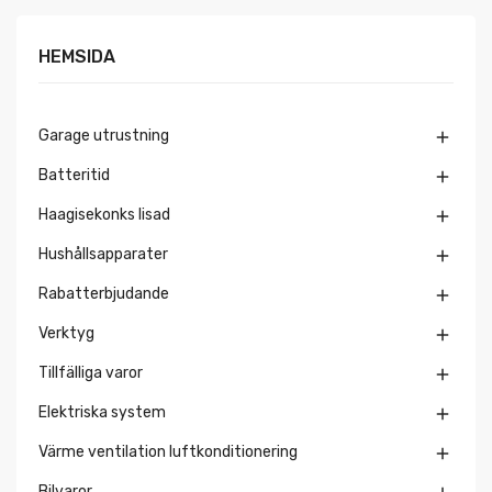
HEMSIDA
Garage utrustning

Batteritid

Haagisekonks lisad

Hushållsapparater

Rabatterbjudande

Verktyg

Tillfälliga varor

Elektriska system

Värme ventilation luftkonditionering

Bilvaror