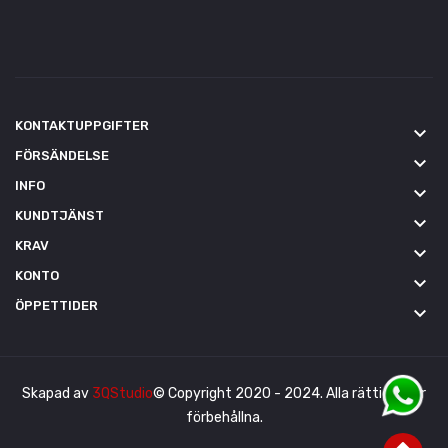
KONTAKTUPPGIFTER
keyboard_arrow_down
FÖRSÄNDELSE
keyboard_arrow_down
INFO
keyboard_arrow_down
KUNDTJÄNST
keyboard_arrow_down
KRAV
keyboard_arrow_down
KONTO
keyboard_arrow_down
ÖPPETTIDER
keyboard_arrow_down
Skapad av
3QStudio
© Copyright 2020 - 2024. Alla rättigheter
förbehållna.