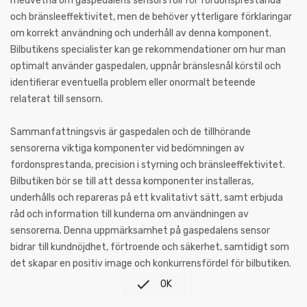
medvetna om gaspedalens sensors roll för fordonsprestanda
och bränsleeffektivitet, men de behöver ytterligare förklaringar
om korrekt användning och underhåll av denna komponent.
Bilbutikens specialister kan ge rekommendationer om hur man
optimalt använder gaspedalen, uppnår bränslesnål körstil och
identifierar eventuella problem eller onormalt beteende
relaterat till sensorn.
Sammanfattningsvis är gaspedalen och de tillhörande
sensorerna viktiga komponenter vid bedömningen av
fordonsprestanda, precision i styrning och bränsleeffektivitet.
Bilbutiken bör se till att dessa komponenter installeras,
underhålls och repareras på ett kvalitativt sätt, samt erbjuda
råd och information till kunderna om användningen av
sensorerna. Denna uppmärksamhet på gaspedalens sensor
bidrar till kundnöjdhet, förtroende och säkerhet, samtidigt som
det skapar en positiv image och konkurrensfördel för bilbutiken.

OK