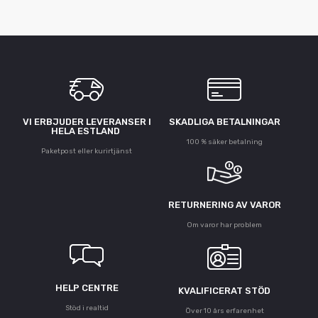
VI ERBJUDER LEVERANSER I
SKADLIGA BETALNINGAR
HELA ESTLAND
100 % säker betalning
Paketpost eller kurirtjänst
RETURNERING AV VAROR
Om varor har problem
HELP CENTRE
KVALIFICERAT STÖD
Stöd i realtid
Över 10 års erfarenhet