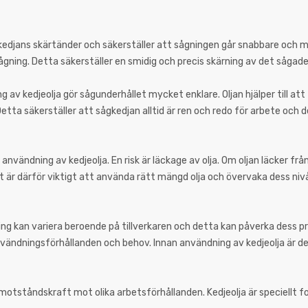
kedjans skärtänder och säkerställer att sågningen går snabbare och me
gning. Detta säkerställer en smidig och precis skärning av det sågade
g av kedjeolja gör sågunderhållet mycket enklare. Oljan hjälper till at
tta säkerställer att sågkedjan alltid är ren och redo för arbete och d
användning av kedjeolja. En risk är läckage av olja. Om oljan läcker frå
t är därför viktigt att använda rätt mängd olja och övervaka dess ni
ng kan variera beroende på tillverkaren och detta kan påverka dess 
 användningsförhållanden och behov. Innan användning av kedjeolja är de
otståndskraft mot olika arbetsförhållanden. Kedjeolja är speciellt f