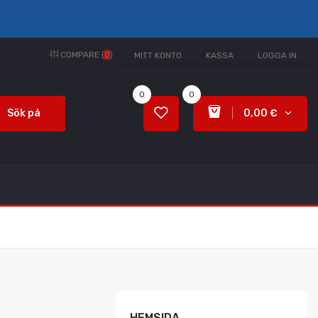
COMPARE (
0
)
MITT KONTO
KASSA
LOGGA IN
0
0
Sök på
0,00 €
HEMSIDA