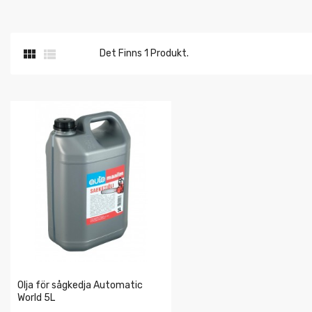


Det Finns 1 Produkt.
Olja för sågkedja Automatic
World 5L