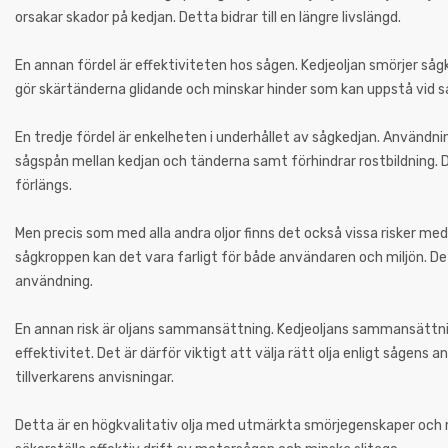
orsakar skador på kedjan. Detta bidrar till en längre livslängd.
En annan fördel är effektiviteten hos sågen. Kedjeoljan smörjer såg
gör skärtänderna glidande och minskar hinder som kan uppstå vid så
En tredje fördel är enkelheten i underhållet av sågkedjan. Användnin
sågspån mellan kedjan och tänderna samt förhindrar rostbildning. De
förlängs.
Men precis som med alla andra oljor finns det också vissa risker med 
sågkroppen kan det vara farligt för både användaren och miljön. De
användning.
En annan risk är oljans sammansättning. Kedjeoljans sammansättni
effektivitet. Det är därför viktigt att välja rätt olja enligt sågens
tillverkarens anvisningar.
Detta är en högkvalitativ olja med utmärkta smörjegenskaper och m