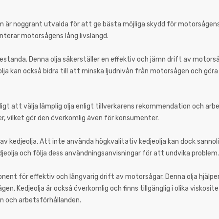
 som är noggrant utvalda för att ge bästa möjliga skydd för motorsåge
nterar motorsågens lång livslängd.
standa. Denna olja säkerställer en effektiv och jämn drift av motorsåge
lja kan också bidra till att minska ljudnivån från motorsågen och gör
möjligt att välja lämplig olja enligt tillverkarens rekommendation och ar
ter, vilket gör den överkomlig även för konsumenter.
v kedjeolja. Att inte använda högkvalitativ kedjeolja kan dock sannolikt
edjeolja och följa dess användningsanvisningar för att undvika problem.
nt för effektiv och långvarig drift av motorsågar. Denna olja hjälper 
n. Kedjeolja är också överkomlig och finns tillgänglig i olika viskositet
ion och arbetsförhållanden.