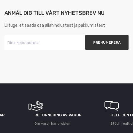
ANMÄL DIG TILL VÅRT NYHETSBREV NU
Liituge, et saada osa allahindlustest ja pakkumistest
GAR
RETURNERING AV VAROR
HELP CENT
Om varor har problem
Stöd i realtid