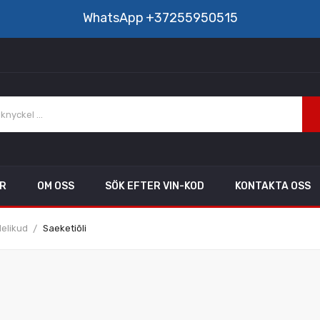
WhatsApp
+37255950515
AR
OM OSS
SÖK EFTER VIN-KOD
KONTAKTA OSS
delikud
Saeketiõli