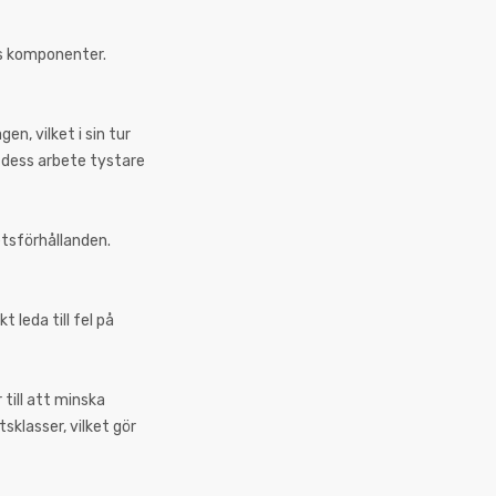
ns komponenter.
n, vilket i sin tur
a dess arbete tystare
betsförhållanden.
 leda till fel på
till att minska
sklasser, vilket gör