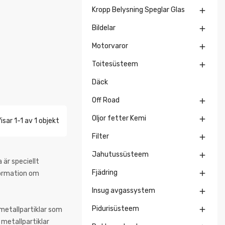
Kropp Belysning Speglar Glas

Bildelar

Motorvaror

Toitesüsteem

Däck
Off Road

Oljor fetter Kemi

isar 1-1 av 1 objekt
Filter

Jahutussüsteem

 är speciellt
Fjädring

formation om
Insug avgassystem

Pidurisüsteem

 metallpartiklar som
 metallpartiklar