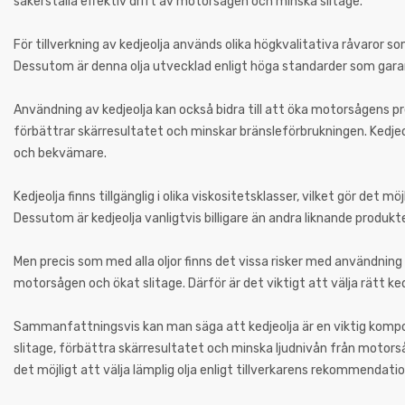
säkerställa effektiv drift av motorsågen och minska slitage.
För tillverkning av kedjeolja används olika högkvalitativa råvaror
Dessutom är denna olja utvecklad enligt höga standarder som gara
Användning av kedjeolja kan också bidra till att öka motorsågens pre
förbättrar skärresultatet och minskar bränsleförbrukningen. Kedjeo
och bekvämare.
Kedjeolja finns tillgänglig i olika viskositetsklasser, vilket gör det 
Dessutom är kedjeolja vanligtvis billigare än andra liknande produk
Men precis som med alla oljor finns det vissa risker med användning a
motorsågen och ökat slitage. Därför är det viktigt att välja rätt k
Sammanfattningsvis kan man säga att kedjeolja är en viktig kompone
slitage, förbättra skärresultatet och minska ljudnivån från motorsåge
det möjligt att välja lämplig olja enligt tillverkarens rekommendat