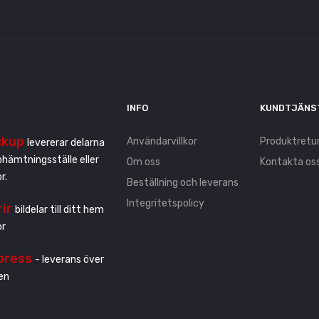
INFO
KUNDTJÄNS
ckup
Användarvillkor
Produktretu
levererar delarna
pphämtningsställe eller
Om oss
Kontakta os
r.
Beställning och leverans
Integritetspolicy
rir
bildelar till ditt hem
or
press
- leverans över
en