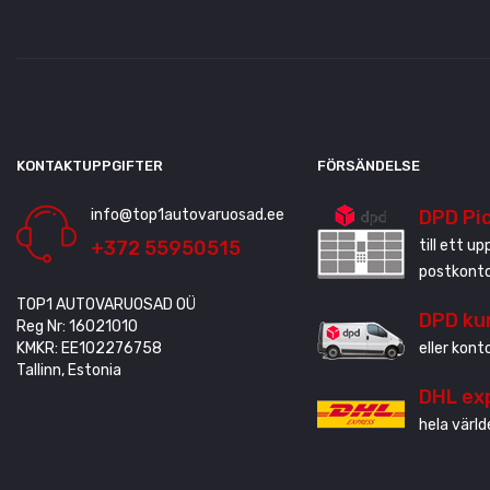
KONTAKTUPPGIFTER
FÖRSÄNDELSE
info@top1autovaruosad.ee
DPD Pi
+372 55950515
till ett u
postkonto
TOP1 AUTOVARUOSAD OÜ
DPD ku
Reg Nr: 16021010
KMKR: EE102276758
eller kont
Tallinn, Estonia
DHL ex
hela värld