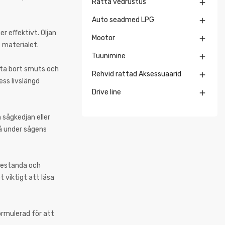
Ratta vedrustus

Auto seadmed LPG

r effektivt. Oljan
Mootor

 materialet.
Tuunimine

t ta bort smuts och
Rehvid rattad Aksessuaarid

ess livslängd
Drive line

n sågkedjan eller
vå under sågens
prestanda och
t viktigt att läsa
ormulerad för att