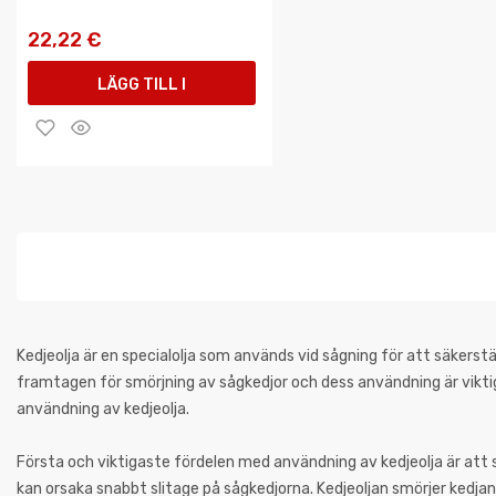
22,22 €
LÄGG TILL I
VARUKORGEN
Kedjeolja är en specialolja som används vid sågning för att säkerstäl
framtagen för smörjning av sågkedjor och dess användning är viktig
användning av kedjeolja.
Första och viktigaste fördelen med användning av kedjeolja är att 
kan orsaka snabbt slitage på sågkedjorna. Kedjeoljan smörjer kedjan