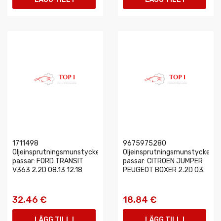
VARUKORGEN
VARUKORGEN
1711498
9675975280
Oljeinsprutningsmunstycke
Oljeinsprutningsmunstycke
passar: FORD TRANSIT
passar: CITROEN JUMPER
V363 2.2D 08.13 12.18
PEUGEOT BOXER 2.2D 03.
32,46 €
18,84 €
LÄGG TILL I
LÄGG TILL I