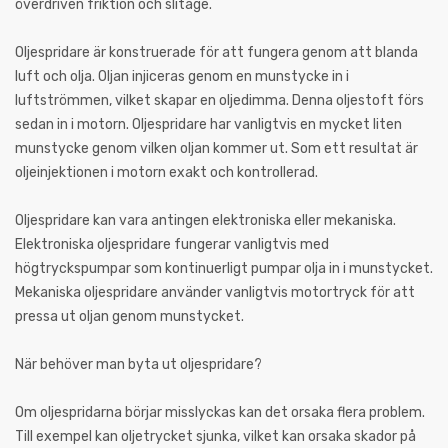
överdriven friktion och slitage.
Oljespridare är konstruerade för att fungera genom att blanda
luft och olja. Oljan injiceras genom en munstycke in i
luftströmmen, vilket skapar en oljedimma. Denna oljestoft förs
sedan in i motorn. Oljespridare har vanligtvis en mycket liten
munstycke genom vilken oljan kommer ut. Som ett resultat är
oljeinjektionen i motorn exakt och kontrollerad.
Oljespridare kan vara antingen elektroniska eller mekaniska.
Elektroniska oljespridare fungerar vanligtvis med
högtryckspumpar som kontinuerligt pumpar olja in i munstycket.
Mekaniska oljespridare använder vanligtvis motortryck för att
pressa ut oljan genom munstycket.
När behöver man byta ut oljespridare?
Om oljespridarna börjar misslyckas kan det orsaka flera problem.
Till exempel kan oljetrycket sjunka, vilket kan orsaka skador på