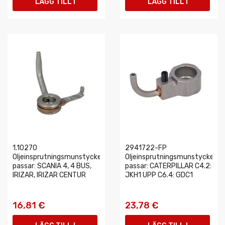
LÄGG TILL I
LÄGG TILL I
VARUKORGEN
VARUKORGEN
1.10270
2941722-FP
Oljeinsprutningsmunstycke
Oljeinsprutningsmunstycke
passar: SCANIA 4, 4 BUS,
passar: CATERPILLAR C4.2:
IRIZAR, IRIZAR CENTUR
JKH1 UPP C6.4: GDC1
16,81 €
23,78 €