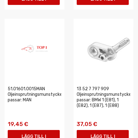
VARUKORGEN
VARUKORGEN
51.01601.0015MAN
13 52 7 797 909
Oljeinsprutningsmunstycke
Oljeinsprutningsmunstycke
passar: MAN
passar: BMW 1 (E81), 1
(E82), 1 (E87), 1 (E88)
19,45 €
37,05 €
LÄGG TILL I
LÄGG TILL I