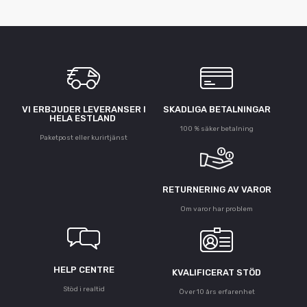
VI ERBJUDER LEVERANSER I
SKADLIGA BETALNINGAR
HELA ESTLAND
100 % säker betalning
Paketpost eller kurirtjänst
RETURNERING AV VAROR
Om varor har problem
HELP CENTRE
KVALIFICERAT STÖD
Stöd i realtid
Över 10 års erfarenhet