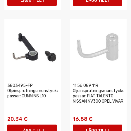
LÄGG TILL I
LÄGG TILL I
VARUKORGEN
VARUKORGEN
3803495-FP
11 56 089 11R
Oljeinsprutningsmunstycke
Oljeinsprutningsmunstycke
passar: CUMMINS L10
passar: FIAT TALENTO
NISSAN NV300 OPEL VIVAR
20,34 €
16,88 €
LÄGG TILL I
LÄGG TILL I