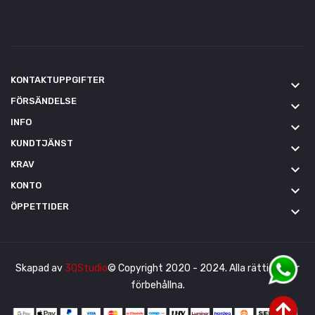
KONTAKTUPPGIFTER
keyboard_arrow_down
FÖRSÄNDELSE
keyboard_arrow_down
INFO
keyboard_arrow_down
KUNDTJÄNST
keyboard_arrow_down
KRAV
keyboard_arrow_down
KONTO
keyboard_arrow_down
ÖPPETTIDER
keyboard_arrow_down
Skapad av
3QStudio
© Copyright 2020 - 2024. Alla rättigheter
förbehållna.