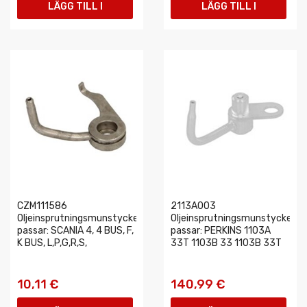
LÄGG TILL I
LÄGG TILL I
VARUKORGEN
VARUKORGEN
CZM111586
2113A003
Oljeinsprutningsmunstycke
Oljeinsprutningsmunstycke
passar: SCANIA 4, 4 BUS, F,
passar: PERKINS 1103A
K BUS, L,P,G,R,S,
33T 1103B 33 1103B 33T
10,11 €
140,99 €