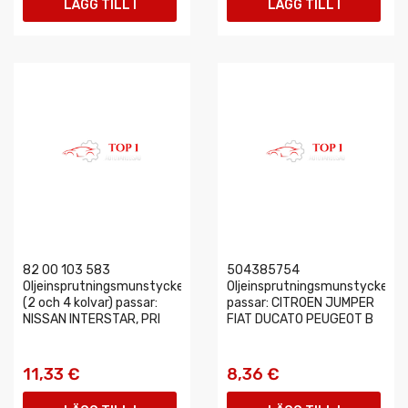
LÄGG TILL I
LÄGG TILL I
VARUKORGEN
VARUKORGEN
82 00 103 583
504385754
Oljeinsprutningsmunstycke
Oljeinsprutningsmunstycke
(2 och 4 kolvar) passar:
passar: CITROEN JUMPER
NISSAN INTERSTAR, PRI
FIAT DUCATO PEUGEOT B
11,33 €
8,36 €