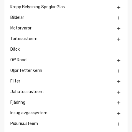
Kropp Belysning Speglar Glas

Bildelar

Motorvaror

Toitesüsteem

Däck
Off Road

Oljor fetter Kemi

Filter

Jahutussüsteem

Fjädring

Insug avgassystem

Pidurisüsteem
