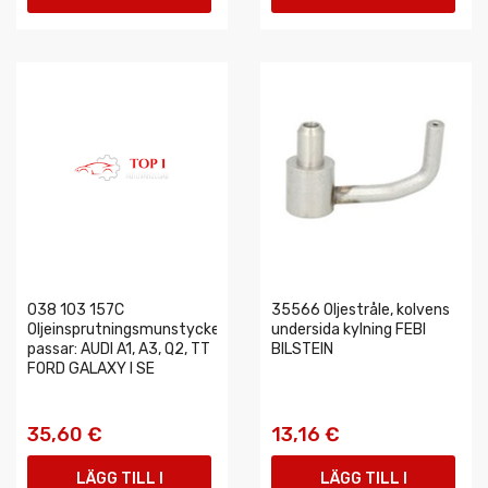
VARUKORGEN
VARUKORGEN
038 103 157C
35566 Oljestråle, kolvens
Oljeinsprutningsmunstycke
undersida kylning FEBI
passar: AUDI A1, A3, Q2, TT
BILSTEIN
FORD GALAXY I SE
35,60 €
13,16 €
LÄGG TILL I
LÄGG TILL I