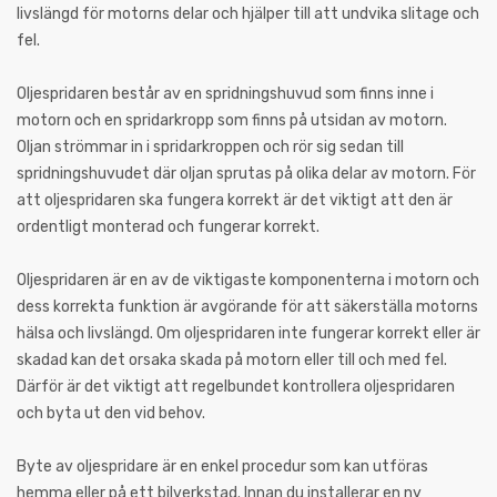
livslängd för motorns delar och hjälper till att undvika slitage och
fel.
Oljespridaren består av en spridningshuvud som finns inne i
motorn och en spridarkropp som finns på utsidan av motorn.
Oljan strömmar in i spridarkroppen och rör sig sedan till
spridningshuvudet där oljan sprutas på olika delar av motorn. För
att oljespridaren ska fungera korrekt är det viktigt att den är
ordentligt monterad och fungerar korrekt.
Oljespridaren är en av de viktigaste komponenterna i motorn och
dess korrekta funktion är avgörande för att säkerställa motorns
hälsa och livslängd. Om oljespridaren inte fungerar korrekt eller är
skadad kan det orsaka skada på motorn eller till och med fel.
Därför är det viktigt att regelbundet kontrollera oljespridaren
och byta ut den vid behov.
Byte av oljespridare är en enkel procedur som kan utföras
hemma eller på ett bilverkstad. Innan du installerar en ny