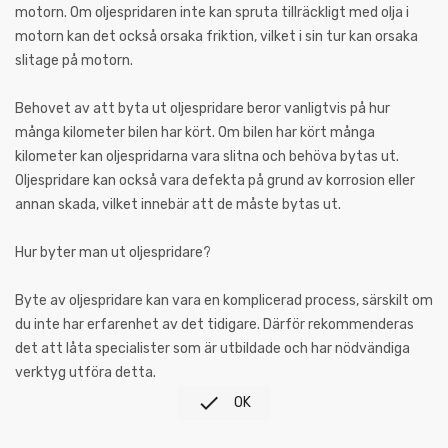
motorn. Om oljespridaren inte kan spruta tillräckligt med olja i
motorn kan det också orsaka friktion, vilket i sin tur kan orsaka
slitage på motorn.
Behovet av att byta ut oljespridare beror vanligtvis på hur
många kilometer bilen har kört. Om bilen har kört många
kilometer kan oljespridarna vara slitna och behöva bytas ut.
Oljespridare kan också vara defekta på grund av korrosion eller
annan skada, vilket innebär att de måste bytas ut.
Hur byter man ut oljespridare?
Byte av oljespridare kan vara en komplicerad process, särskilt om
du inte har erfarenhet av det tidigare. Därför rekommenderas
det att låta specialister som är utbildade och har nödvändiga
verktyg utföra detta.

OK