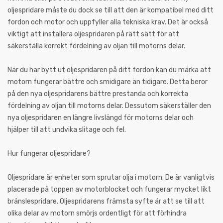
oljespridare måste du dock se till att den är kompatibel med ditt
fordon och motor och uppfyller alla tekniska krav. Det är också
viktigt att installera oljespridaren på rätt sätt för att
säkerställa korrekt fördelning av oljan till motorns delar.
När du har bytt ut oljespridaren på ditt fordon kan du märka att
motorn fungerar bättre och smidigare än tidigare. Detta beror
på den nya oljespridarens bättre prestanda och korrekta
fördelning av oljan till motorns delar. Dessutom säkerställer den
nya oljespridaren en längre livslängd för motorns delar och
hjälper till att undvika slitage och fel.
Hur fungerar oljespridare?
Oljespridare är enheter som sprutar olja i motorn. De är vanligtvis
placerade på toppen av motorblocket och fungerar mycket likt
bränslespridare. Oljespridarens främsta syfte är att se till att
olika delar av motorn smörjs ordentligt för att förhindra