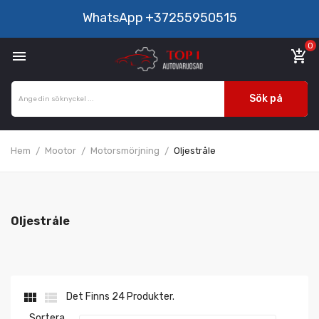
WhatsApp
+37255950515
0

add_shopping_cart
Sök på
Hem
Mootor
Motorsmörjning
Oljestråle
Oljestråle


Det Finns 24 Produkter.
Sortera