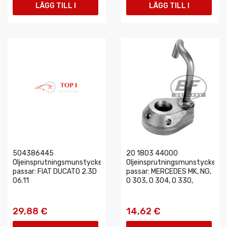
LÄGG TILL I
LÄGG TILL I
VARUKORGEN
VARUKORGEN
504386445
20 1803 44000
Oljeinsprutningsmunstycke
Oljeinsprutningsmunstycke
passar: FIAT DUCATO 2.3D
passar: MERCEDES MK, NG,
06.11
O 303, O 304, O 330,
29,88 €
14,62 €