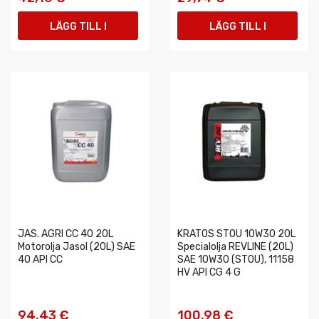
LÄGG TILL I
LÄGG TILL I
VARUKORGEN
VARUKORGEN
JAS. AGRI CC 40 20L
KRATOS STOU 10W30 20L
Motorolja Jasol (20L) SAE
Specialolja REVLINE (20L)
40 API CC
SAE 10W30 (STOU), 11158
HV API CG 4 G
94,43 €
100,98 €