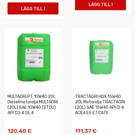
LÄGG TILL I
LÄGG TILL I
VARUKORGEN
VARUKORGEN
MULTAGRI PT 10W40 20L
TRACTAGRI HDX 15W40
Dieselmotorolja MULTAGRI
20L Motorolja TRACTAGRI
(20L) SAE 10W40 (STOU)
(20L) SAE 15W40 API CI 4
API CG 4 GL 4
ACEA E5 E7 CATE
120,40 €
111,37 €