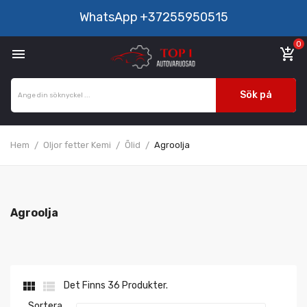
WhatsApp
+37255950515
0

add_shopping_cart
Sök på
Hem
Oljor fetter Kemi
Õlid
Agroolja
Agroolja


Det Finns 36 Produkter.
Sortera