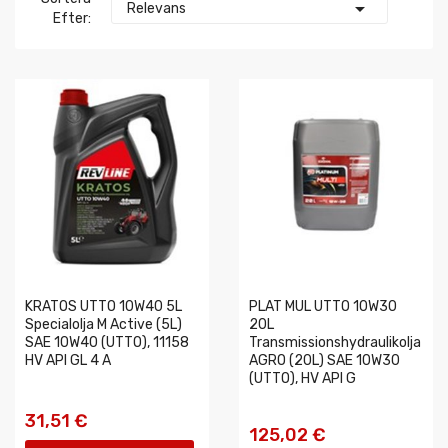

Relevans
Efter:
KRATOS UTTO 10W40 5L
PLAT MUL UTTO 10W30
Specialolja M Active (5L)
20L
SAE 10W40 (UTTO), 11158
Transmissionshydraulikolja
HV API GL 4 A
AGRO (20L) SAE 10W30
(UTTO), HV API G
31,51 €
125,02 €