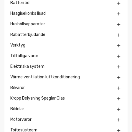
Batteritid

Haagisekonks lisad

Hushållsapparater

Rabatterbjudande

Verktyg

Tillfälliga varor

Elektriska system

Värme ventilation luftkonditionering

Bilvaror

Kropp Belysning Speglar Glas

Bildelar

Motorvaror

Toitesüsteem
