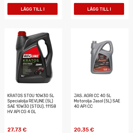
LÄGG TILL I
LÄGG TILL I
VARUKORGEN
VARUKORGEN
KRATOS STOU 10W30 5L
JAS. AGRI CC 40 5L
Specialolja REVLINE (5L)
Motorolja Jasol (5L) SAE
SAE 10W30 (STOU), 11158
40 API CC
HV API CG 4 GL
27,73 €
20,35 €