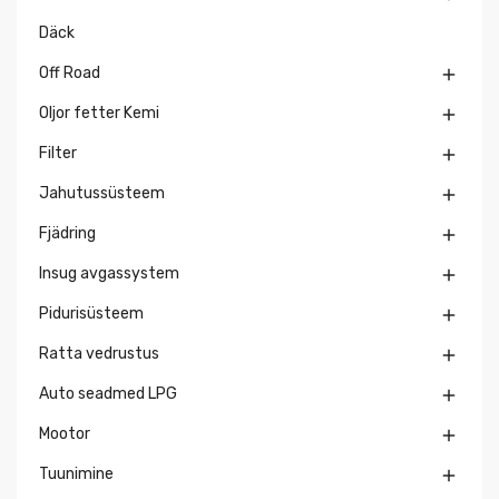
Däck
Off Road

Oljor fetter Kemi

Filter

Jahutussüsteem

Fjädring

Insug avgassystem

Pidurisüsteem

Ratta vedrustus

Auto seadmed LPG

Mootor

Tuunimine
