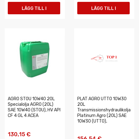
LÄGG TILL I
LÄGG TILL I
VARUKORGEN
VARUKORGEN
AGRO STOU 10W40 20L
PLAT AGRO UTTO 10W30
Specialolja AGRO (20L)
20L
SAE 10W40 (STOU), HV API
Transmissionshydraulikolja
CF 4 GL 4 ACEA
Platinum Agro (20L) SAE
10W30 (UTTO),
130,15 €
156,54 €