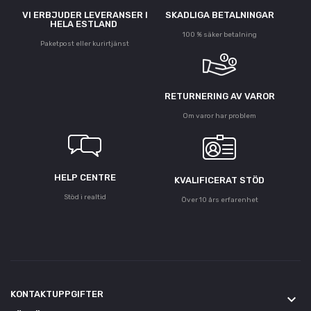
VI ERBJUDER LEVERANSER I
SKADLIGA BETALNINGAR
HELA ESTLAND
100 % säker betalning
Paketpost eller kurirtjänst
RETURNERING AV VAROR
Om varor har problem
HELP CENTRE
KVALIFICERAT STÖD
Stöd i realtid
Över 10 års erfarenhet
KONTAKTUPPGIFTER
keyboard_arrow_down