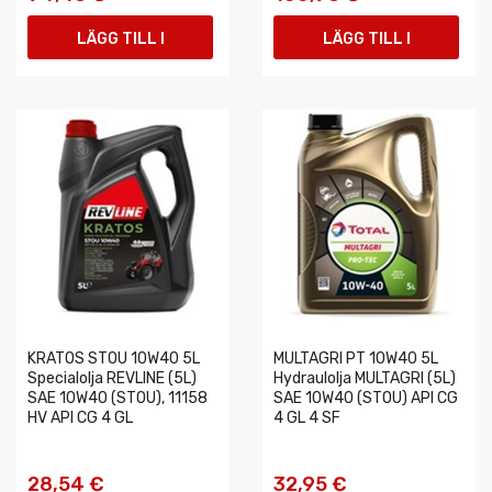
LÄGG TILL I
LÄGG TILL I
VARUKORGEN
VARUKORGEN
KRATOS STOU 10W40 5L
MULTAGRI PT 10W40 5L
Specialolja REVLINE (5L)
Hydraulolja MULTAGRI (5L)
SAE 10W40 (STOU), 11158
SAE 10W40 (STOU) API CG
HV API CG 4 GL
4 GL 4 SF
28,54 €
32,95 €