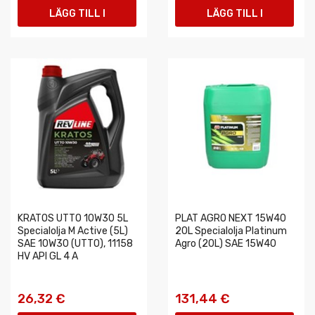
LÄGG TILL I
LÄGG TILL I
VARUKORGEN
VARUKORGEN
KRATOS UTTO 10W30 5L
PLAT AGRO NEXT 15W40
Specialolja M Active (5L)
20L Specialolja Platinum
SAE 10W30 (UTTO), 11158
Agro (20L) SAE 15W40
HV API GL 4 A
26,32 €
131,44 €