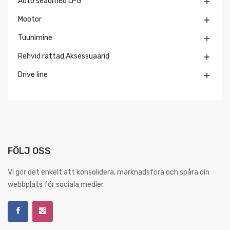
Auto seadmed LPG

Mootor

Tuunimine

Rehvid rattad Aksessuaarid

Drive line

FÖLJ OSS
Vi gör det enkelt att konsolidera, marknadsföra och spåra din
webbplats för sociala medier.