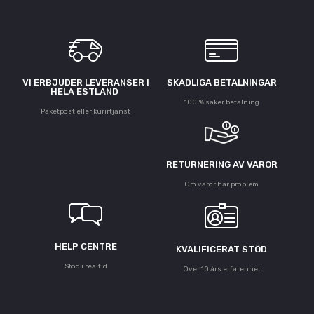
VI ERBJUDER LEVERANSER I
SKADLIGA BETALNINGAR
HELA ESTLAND
100 % säker betalning
Paketpost eller kurirtjänst
RETURNERING AV VAROR
Om varor har problem
HELP CENTRE
KVALIFICERAT STÖD
Stöd i realtid
Över 10 års erfarenhet