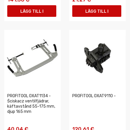
LÄGG TILL I
LÄGG TILL I
VARUKORGEN
VARUKORGEN
PROFITOOL 0XAT1134 -
PROFITOOL 0XAT9110 -
Ściskacz ventilfjädrar,
käftavstånd 55-175 mm,
djup 165 mm
40,04 €
120,61 €