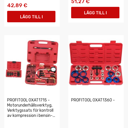
51,27 €
42,89 €
LÄGG TILL I
LÄGG TILL I
VARUKORGEN
VARUKORGEN
PROFITOOL 0XAT1715 -
PROFITOOL 0XAT1360 -
Motorunderhållsverktyg,
Verktygssats för kontroll
av kompression i bensin-...