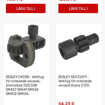
LÄGG TILL I
LÄGG TILL I
VARUKORGEN
VARUKORGEN
SEALEY CV038 - Verktyg
SEALEY SEA CV011 -
för roterande vevaxel,,
Verktyg för roterande
}motorkod: D25 D28
vevaxel (hylsa 1/2\\\
OM457 OM541 OM542
OM902 OM904...
54,23 €