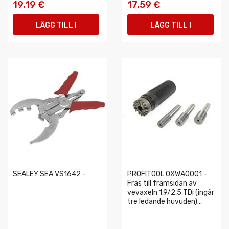
19,19 €
17,59 €
LÄGG TILL I
LÄGG TILL I
VARUKORGEN
VARUKORGEN
SEALEY SEA VS1642 -
PROFITOOL 0XWA0001 -
Fräs till framsidan av
vevaxeln 1,9/2,5 TDi (ingår
tre ledande huvuden)...