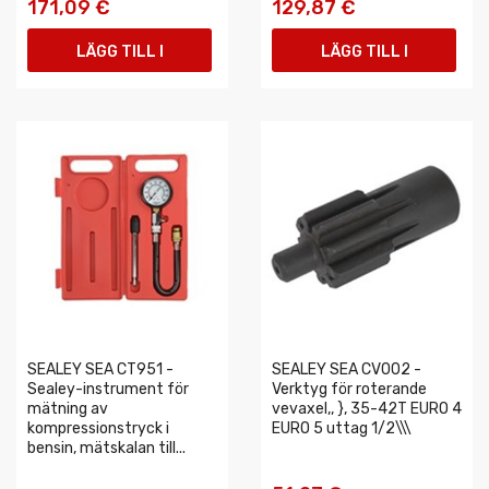
171,09 €
129,87 €
LÄGG TILL I
LÄGG TILL I
VARUKORGEN
VARUKORGEN
SEALEY SEA CT951 -
SEALEY SEA CV002 -
Sealey-instrument för
Verktyg för roterande
mätning av
vevaxel,, }, 35-42T EURO 4
kompressionstryck i
EURO 5 uttag 1/2\\\
bensin, mätskalan till...