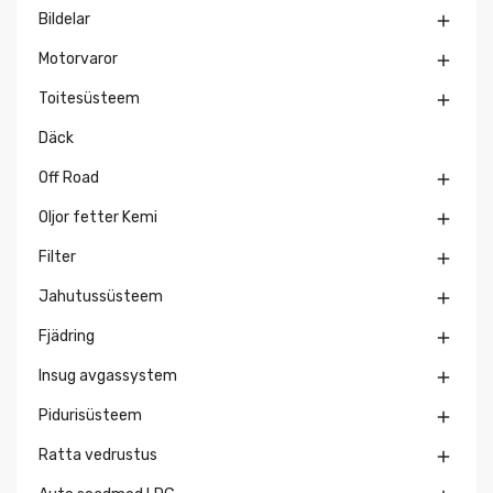
Bildelar

Motorvaror

Toitesüsteem

Däck
Off Road

Oljor fetter Kemi

Filter

Jahutussüsteem

Fjädring

Insug avgassystem

Pidurisüsteem

Ratta vedrustus
