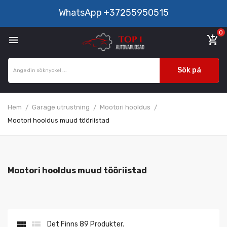
WhatsApp
+37255950515
0

add_shopping_cart
Sök på
Hem
Garage utrustning
Mootori hooldus
Mootori hooldus muud tööriistad
Mootori hooldus muud tööriistad


Det Finns 89 Produkter.