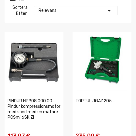
Sortera

Relevans
Efter:
PINDUR HP908 000 00 -
TOPTUL JGAI1205 -
Pindur kompressionsmotor
med sond med en mätare
PCSm16SK ZI
113,07 €
235,09 €