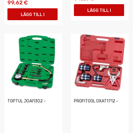
99,62 €
LÄGG TILL I
LÄGG TILL I
VARUKORGEN
VARUKORGEN
TOPTUL JGAI1302 -
PROFITOOL 0XAT1712 -