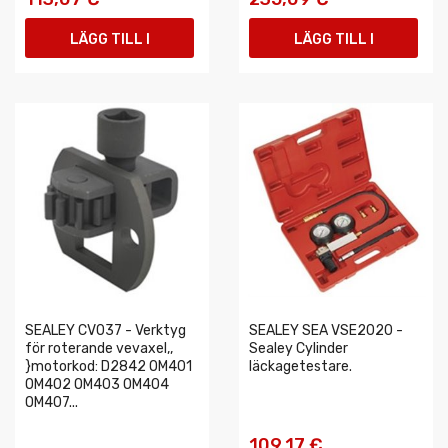
LÄGG TILL I
LÄGG TILL I
VARUKORGEN
VARUKORGEN
SEALEY CV037 - Verktyg
SEALEY SEA VSE2020 -
för roterande vevaxel,,
Sealey Cylinder
}motorkod: D2842 OM401
läckagetestare.
OM402 OM403 OM404
OM407...
109,17 €