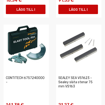
18,34 €
91,33 €
LÄGG TILL I
LÄGG TILL I
VARUKORGEN
VARUKORGEN
CONTITECH 6757240000
SEALEY SEA VS1623 -
-
Sealey släta stenar 75
mm VS163
141,38 €
21,27 €