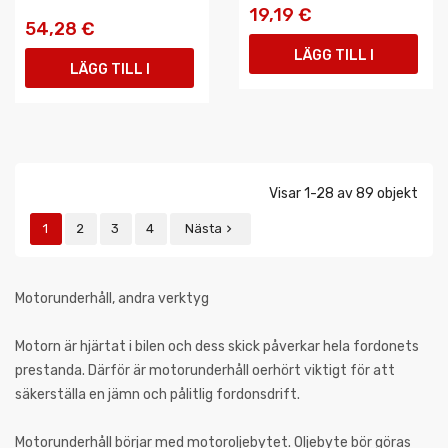
19,19 €
54,28 €
LÄGG TILL I
LÄGG TILL I
VARUKORGEN
VARUKORGEN
Visar 1-28 av 89 objekt
1
2
3
4
Nästa

Motorunderhåll, andra verktyg
Motorn är hjärtat i bilen och dess skick påverkar hela fordonets
prestanda. Därför är motorunderhåll oerhört viktigt för att
säkerställa en jämn och pålitlig fordonsdrift.
Motorunderhåll börjar med motoroljebytet. Oljebyte bör göras