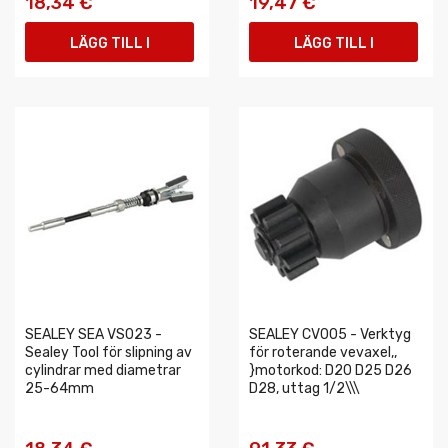
18,34 €
19,47 €
LÄGG TILL I
LÄGG TILL I
VARUKORGEN
VARUKORGEN
SEALEY SEA VS023 -
SEALEY CV005 - Verktyg
Sealey Tool för slipning av
för roterande vevaxel,,
cylindrar med diametrar
}motorkod: D20 D25 D26
25-64mm
D28, uttag 1/2\\\