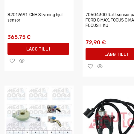
82019691-CNH Styrning hjul
70604300 Rattsensor pa
sensor
FORD C MAX, FOCUS C MA
FOCUS II, KU
365,75 €
72,90 €
LÄGG TILL I
LÄGG TILL I
VARUKORGEN
VARUKORGEN