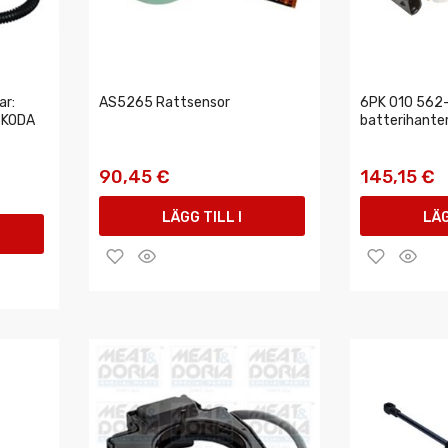
ar:
AS5265 Rattsensor
6PK 010 562-
 SKODA
batterihante
90,45 €
145,15 €
LÄGG TILL I
LÄG
VARUKORGEN
VAR