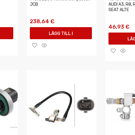
JCB
AUDI A3, R8,
SEAT ALTE
238,64 €
46,93 €
LÄGG TILL I
LÄG
VARUKORGEN
VAR