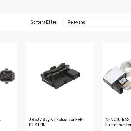
Sortera Efter:
Relevans
,
33537 Styrvinkelsensor FEBI
6PK 010 562-
BILSTEIN
batterihante