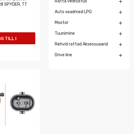
Ratta vedrustus

 R8 SPYDER, TT
Auto seadmed LPG

Mootor

Tuunimine

G TILL I
Rehvid rattad Aksessuaarid

UKORGEN
Drive line
