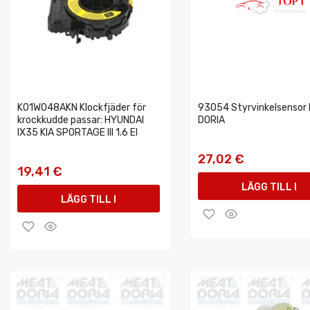
K01W048AKN Klockfjäder för
93054 Styrvinkelsensor
krockkudde passar: HYUNDAI
DORIA
IX35 KIA SPORTAGE III 1.6 El
27,02 €
19,41 €
LÄGG TILL I
LÄGG TILL I
VARUKORGEN
VARUKORGEN