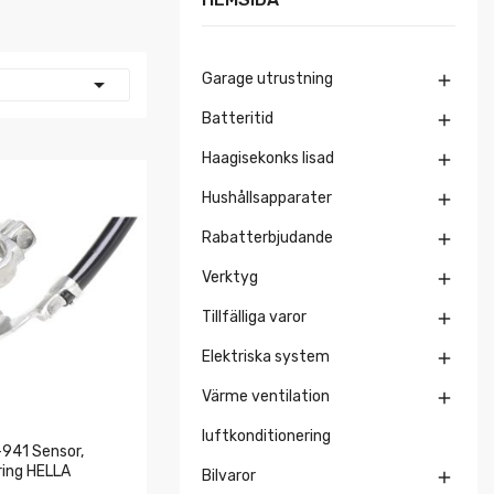
Garage utrustning


Batteritid

Haagisekonks lisad

Hushållsapparater

Rabatterbjudande

Verktyg

Tillfälliga varor

Elektriska system

Värme ventilation

luftkonditionering
941 Sensor,
ring HELLA
Bilvaror
