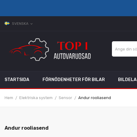
SVENSKA
expand_more
STARTSIDA
FÖRNÖDENHETER FÖR BILAR
BILDEL
Hem
Elektriska system
Sensor
Andur rooliasend
Andur rooliasend