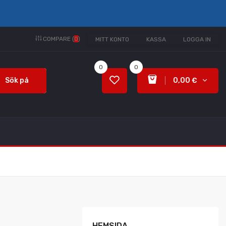
COMPARE (
0
)
MITT KONTO
KASSA
LOGGA IN
0
0
Sök på
0,00 €
HEMSIDA