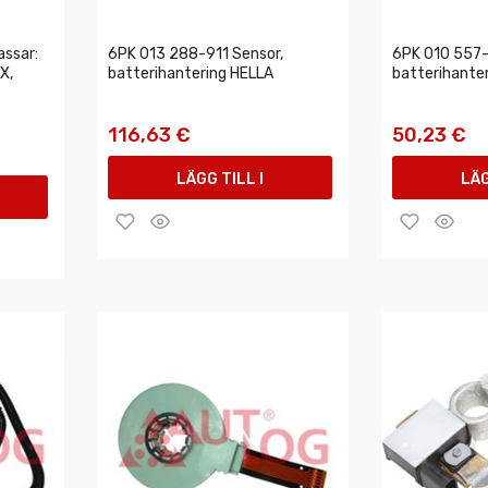
ssar:
6PK 013 288-911 Sensor,
6PK 010 557-
X,
batterihantering HELLA
batterihante
116,63 €
50,23 €
LÄGG TILL I
LÄG
VARUKORGEN
VAR