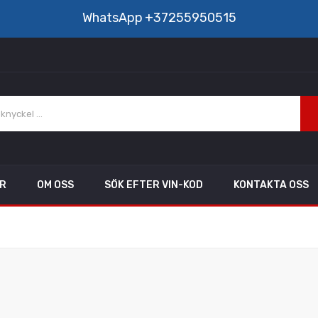
WhatsApp
+37255950515
AR
OM OSS
SÖK EFTER VIN-KOD
KONTAKTA OSS