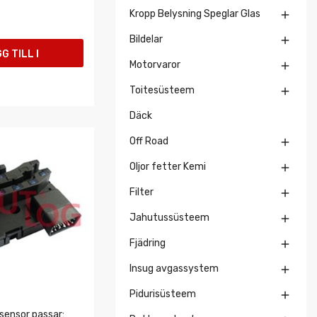
Kropp Belysning Speglar Glas

Bildelar

G TILL I
Motorvaror

UKORGEN
Toitesüsteem

Däck
Off Road

Oljor fetter Kemi

Filter

Jahutussüsteem

Fjädring

Insug avgassystem

Pidurisüsteem

ensor passar: