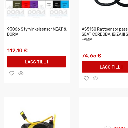
93066 Styrvinkelsensor MEAT &
AS5158 Rattsensor pass
DORIA
SEAT CORDOBA, IBIZA III
FABIA
112,10 €
74,65 €
LÄGG TILL I
LÄGG TILL I
VARUKORGEN
VARUKORGEN