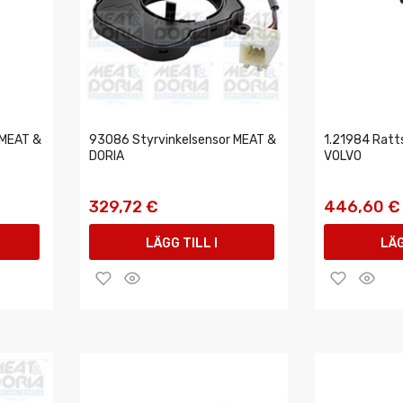
 MEAT &
93086 Styrvinkelsensor MEAT &
1.21984 Ratts
DORIA
VOLVO
329,72 €
446,60 €
LÄGG TILL I
LÄG
VARUKORGEN
VAR