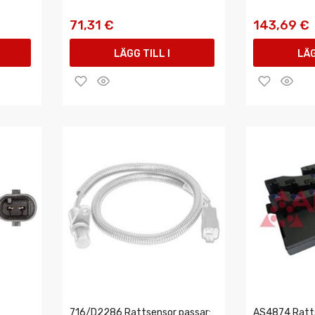
71,31 €
143,69 €
LÄGG TILL I
LÄG
VARUKORGEN
VAR
716/D2286 Rattsensor passar:
AS4874 Ratts