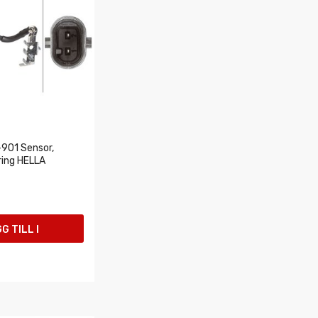
901 Sensor,
ring HELLA
G TILL I
UKORGEN