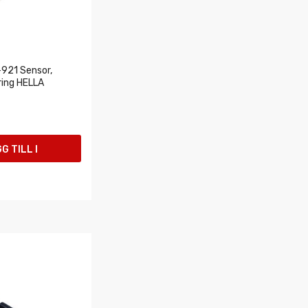
921 Sensor,
ring HELLA
G TILL I
UKORGEN