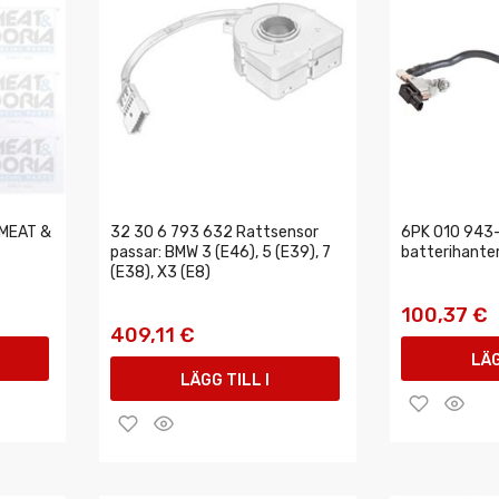
 MEAT &
32 30 6 793 632 Rattsensor
6PK 010 943-
passar: BMW 3 (E46), 5 (E39), 7
batterihante
(E38), X3 (E8)
100,37 €
409,11 €
LÄG
LÄGG TILL I
VAR
VARUKORGEN