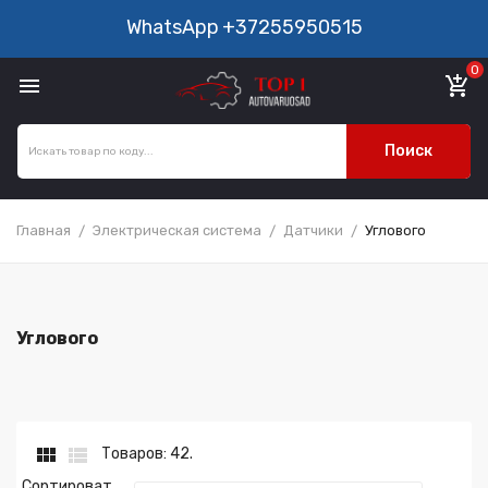
WhatsApp
+37255950515
0

add_shopping_cart
Поиск
Главная
Электрическая система
Датчики
Углового
Углового


Товаров: 42.
Сортироват