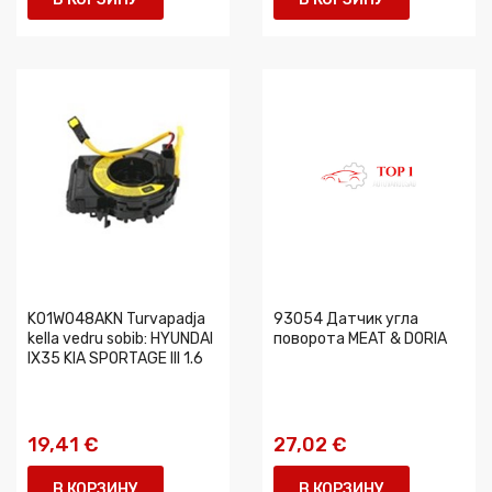
K01W048AKN Turvapadja
93054 Датчик угла
kella vedru sobib: HYUNDAI
поворота MEAT & DORIA
IX35 KIA SPORTAGE III 1.6
19,41 €
27,02 €
В КОРЗИНУ
В КОРЗИНУ