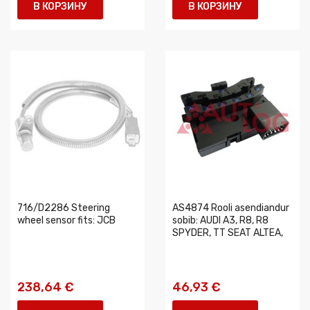
В КОРЗИНУ
В КОРЗИНУ
716/D2286 Steering
AS4874 Rooli asendiandur
wheel sensor fits: JCB
sobib: AUDI A3, R8, R8
SPYDER, TT SEAT ALTEA,
238,64 €
46,93 €