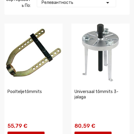

Релевантность
Ь По:
Poolteljetõmmits
Universaal tõmmits 3-
jalaga
55,79 €
80,59 €