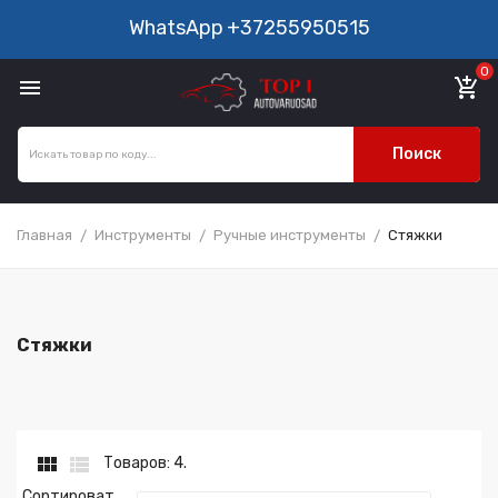
WhatsApp
+37255950515
0

add_shopping_cart
Поиск
Главная
Инструменты
Ручные инструменты
Стяжки
Стяжки


Товаров: 4.
Сортироват