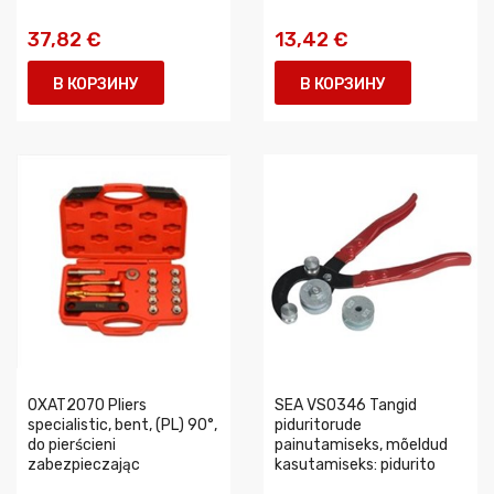
37,82 €
13,42 €
В КОРЗИНУ
В КОРЗИНУ
0XAT2070 Pliers
SEA VS0346 Tangid
specialistic, bent, (PL) 90°,
piduritorude
do pierścieni
painutamiseks, mõeldud
zabezpieczając
kasutamiseks: pidurito