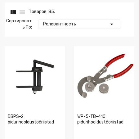


Товаров: 85.
Сортироват

Релевантность
Ь По:
DBPS-2
WP-5-TB-410
pidurihooldustööriistad
pidurihooldustööriistad