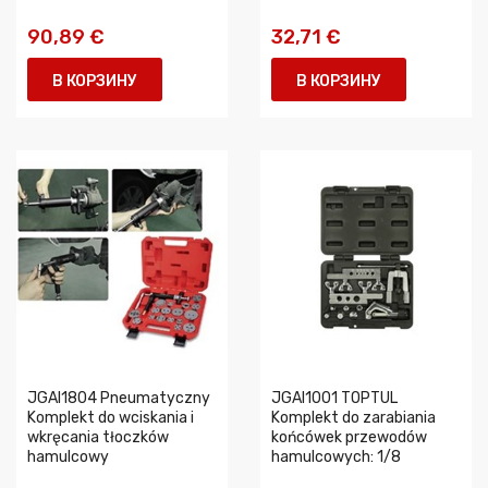
90,89 €
32,71 €
В КОРЗИНУ
В КОРЗИНУ
JGAI1804 Pneumatyczny
JGAI1001 TOPTUL
Komplekt do wciskania i
Komplekt do zarabiania
wkręcania tłoczków
końcówek przewodów
hamulcowy
hamulcowych: 1/8