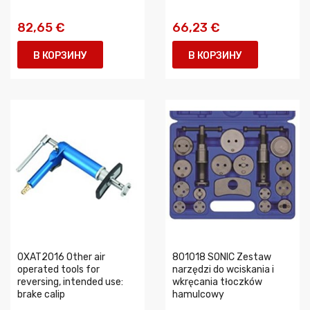
82,65 €
66,23 €
В КОРЗИНУ
В КОРЗИНУ
0XAT2016 Other air
801018 SONIC Zestaw
operated tools for
narzędzi do wciskania i
reversing, intended use:
wkręcania tłoczków
brake calip
hamulcowy