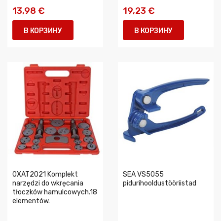
13,98 €
19,23 €
В КОРЗИНУ
В КОРЗИНУ
0XAT2021 Komplekt
SEA VS5055
narzędzi do wkręcania
pidurihooldustööriistad
tłoczków hamulcowych.18
elementów.