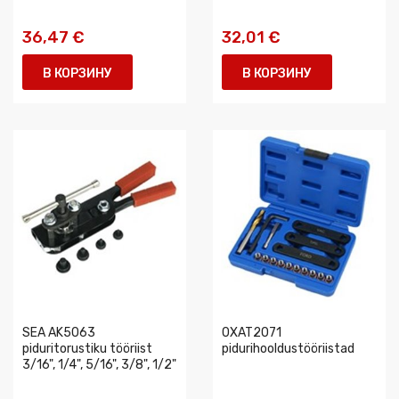
36,47 €
32,01 €
В КОРЗИНУ
В КОРЗИНУ
SEA AK5063
0XAT2071
piduritorustiku tööriist
pidurihooldustööriistad
3/16", 1/4", 5/16", 3/8", 1/2"