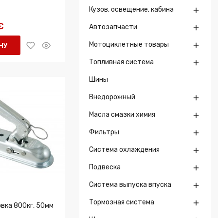
Кузов, освещение, кабина

€
Автозапчасти

Мотоциклетные товары

НУ
Топливная система

Шины
Внедорожный

Масла смазки химия

Фильтры

Система охлаждения

Подвеска

Система выпуска впуска

Тормозная система

вка 800кг, 50мм