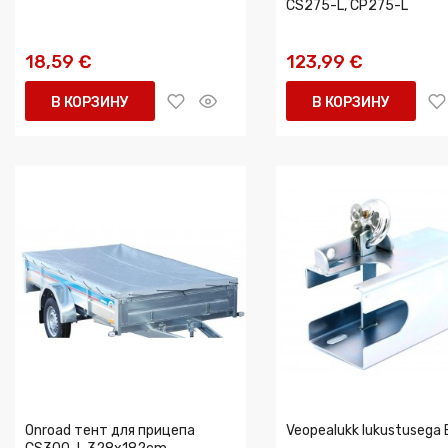
CS275-L, CP275-L
18,59 €
123,99 €
В КОРЗИНУ
В КОРЗИНУ
Onroad тент для прицепа
Veopealukk lukustusega