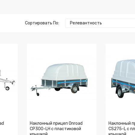
Сортировать По:
Релевантность
ad
Наклонный прицеп Onroad
Наклонный п
CP300-LH с пластиковой
CS275-L с п
крышкой
крышкой