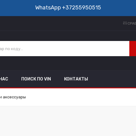
WhatsApp
+37255950515
СРАВ
 НАС
ПОИСК ПО VIN
КОНТАКТЫ
и аксессуары