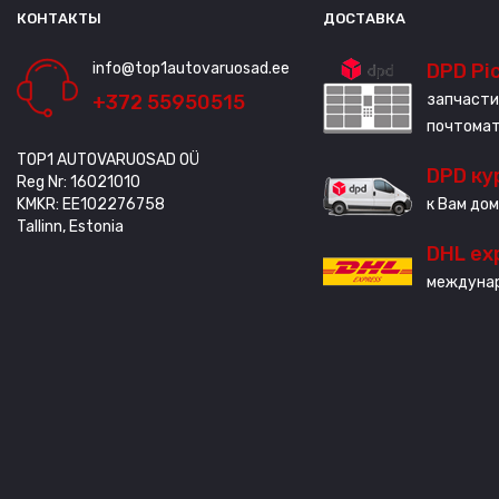
КОНТАКТЫ
ДОСТАВКА
info@top1autovaruosad.ee
DPD Pi
+372 55950515
запчасти
почтома
TOP1 AUTOVARUOSAD OÜ
DPD ку
Reg Nr: 16021010
KMKR: EE102276758
к Вам дом
Tallinn, Estonia
DHL ex
междунар