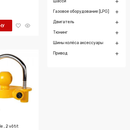
Шасси

Газовое оборудование [LPG]

Двигатель

НУ
Тюнинг

Шины колёса аксессуары

Привод

e , 2 võtit