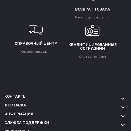
ВОЗВРАТ ТОВАРА
Если товар не подходит
СПРАВОЧНЫЙ ЦЕНТР
КВАЛИФИЦИРОВАННЫЕ
СОТРУДНИИ
Служба поддержки
Опыт более 10 лет
КОНТАКТЫ
keyboard_arrow_down
ДОСТАВКА
keyboard_arrow_down
ИНФОРМАЦИЯ
keyboard_arrow_down
СЛУЖБА ПОДДЕРЖКИ
keyboard_arrow_down