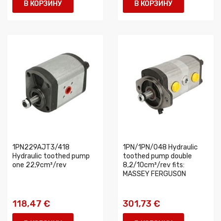
В КОРЗИНУ
В КОРЗИНУ
1PN229AJT3/418
1PN/1PN/048 Hydraulic
Hydraulic toothed pump
toothed pump double
one 22,9cm³/rev
8,2/10cm³/rev fits:
MASSEY FERGUSON
118,47 €
301,73 €