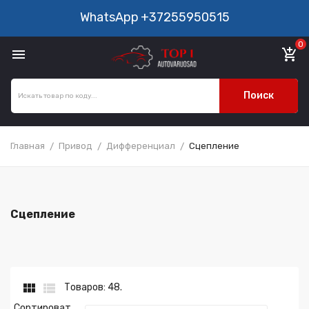
WhatsApp
+37255950515
0

add_shopping_cart
Поиск
Главная
Привод
Дифференциал
Сцепление
Сцепление


Товаров: 48.
Сортироват