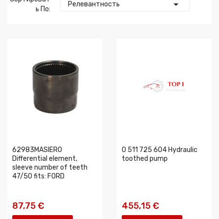

Релевантность
Ь По:
62983MASIERO
0 511 725 604 Hydraulic
Differential element,
toothed pump
sleeve number of teeth
47/50 fits: FORD
87,75 €
455,15 €