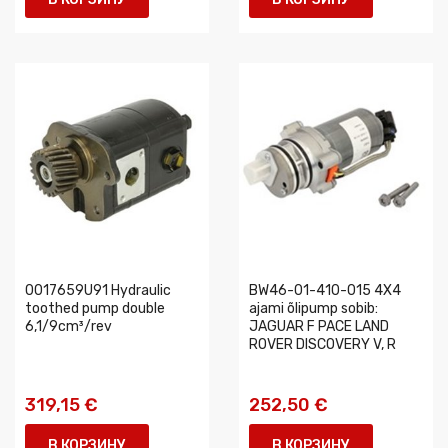
0017659U91 Hydraulic
BW46-01-410-015 4X4
toothed pump double
ajami õlipump sobib:
6,1/9cm³/rev
JAGUAR F PACE LAND
ROVER DISCOVERY V, R
319,15 €
252,50 €
В КОРЗИНУ
В КОРЗИНУ