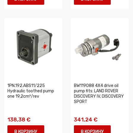
1PN.192.ABS11/225
BW119088 4X4 drive oil
Hydraulic toothed pump
pump fits: LAND ROVER
one 19,2cm³/rev
DISCOVERY IV, DISCOVERY
SPORT
138,38 €
341,24 €
В КОРЗИНУ
В КОРЗИНУ