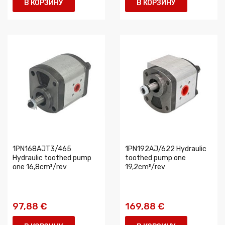
В КОРЗИНУ
В КОРЗИНУ
1PN168AJT3/465
1PN192AJ/622 Hydraulic
Hydraulic toothed pump
toothed pump one
one 16,8cm³/rev
19,2cm³/rev
97,88 €
169,88 €