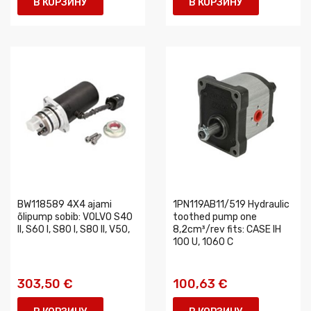
В КОРЗИНУ
В КОРЗИНУ
BW118589 4X4 ajami
1PN119AB11/519 Hydraulic
õlipump sobib: VOLVO S40
toothed pump one
II, S60 I, S80 I, S80 II, V50,
8,2cm³/rev fits: CASE IH
100 U, 1060 C
303,50 €
100,63 €