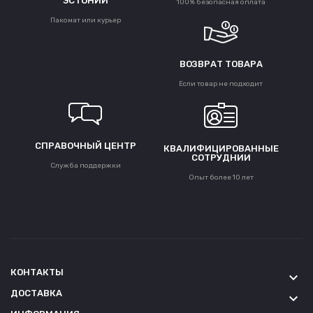
ЭСТОНИИ
100% безопасная оплата
Пакомат или курьер
ВОЗВРАТ ТОВАРА
Если товар не подходит
СПРАВОЧНЫЙ ЦЕНТР
КВАЛИФИЦИРОВАННЫЕ
СОТРУДНИИ
Служба поддержки
Опыт более 10 лет
КОНТАКТЫ
keyboard_arrow_down
ДОСТАВКА
keyboard_arrow_down