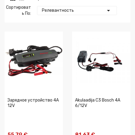
Сортироват

Релевантность
Ь По:
Зарядное устройство 4A
Akulaadija C3 Bosch 4A
12V
6/12V
55,79 €
81,63 €