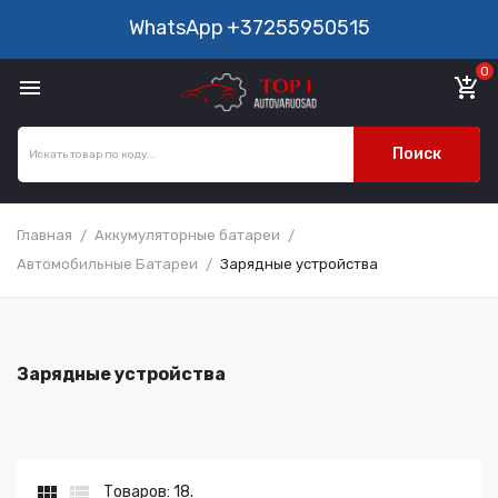
WhatsApp
+37255950515
0

add_shopping_cart
Поиск
Главная
Аккумуляторные батареи
Автомобильные Батареи
Зарядные устройства
Зарядные устройства


Товаров: 18.