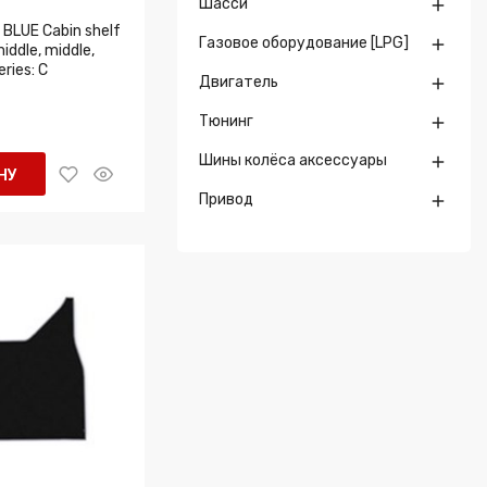
Шасси

BLUE Cabin shelf
Газовое оборудование [LPG]

iddle, middle,
eries: C
Двигатель

Тюнинг

Шины колёса аксессуары

НУ
Привод
