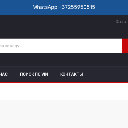
WhatsApp
+37255950515
СРАВ
 НАС
ПОИСК ПО VIN
КОНТАКТЫ