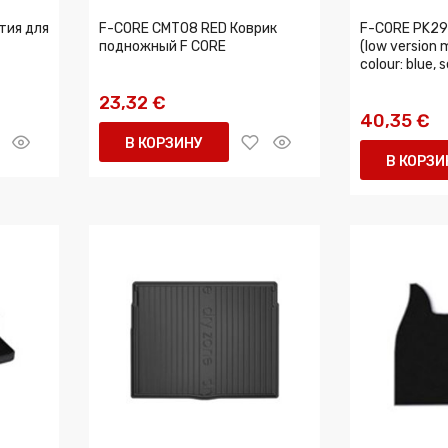
тия для
F-CORE CMT08 RED Коврик
F-CORE PK29 
подножный F CORE
(low version m
colour: blue, s
23,32 €
40,35 €
В КОРЗИНУ
В КОРЗИ