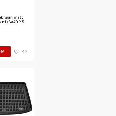
kiruumi matt
must) SAAB 9 5
НУ