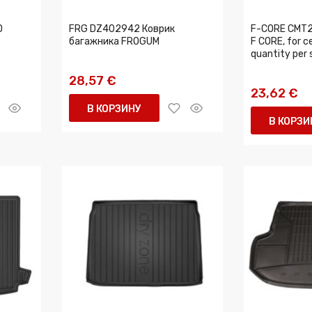
D
FRG DZ402942 Коврик
F-CORE CMT2
багажника FROGUM
F CORE, for c
quantity per 
28,57 €
23,62 €
В КОРЗИНУ
В КОРЗИ