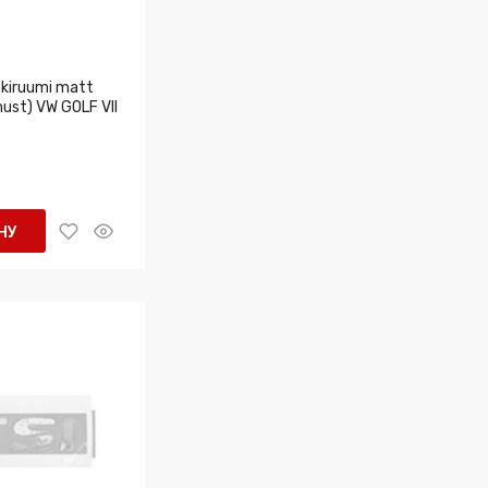
kiruumi matt
ust) VW GOLF VII
НУ