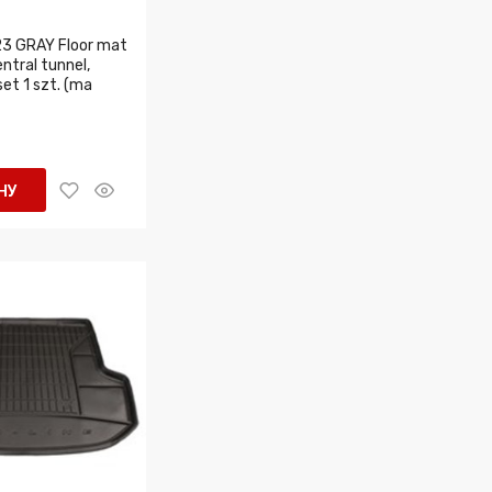
3 GRAY Floor mat
entral tunnel,
set 1 szt. (ma
НУ