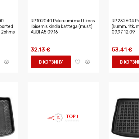
DD
RP102040 Pakiruumi matt koos
RP232604 Pa
 ported
libisemis kindla kattega (must)
(kumm, 1tk, 
x 2ohms
AUDI A5 09.16
09.97 12.09
32,13 €
53,41 €
В КОРЗИНУ
В КОРЗИ