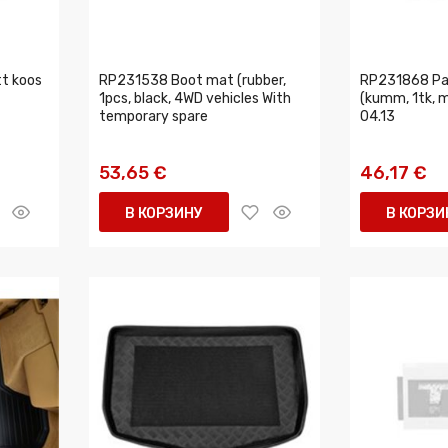
t koos
RP231538 Boot mat (rubber,
RP231868 Pa
1pcs, black, 4WD vehicles With
(kumm, 1tk, m
temporary spare
04.13
53,65 €
46,17 €
В КОРЗИНУ
В КОРЗИ