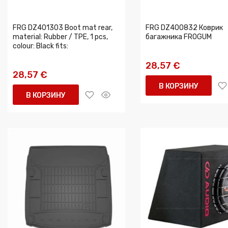
FRG DZ401303 Boot mat rear,
FRG DZ400832 Коврик
material: Rubber / TPE, 1 pcs,
багажника FROGUM
colour: Black fits:
28,57 €
28,57 €
В КОРЗИНУ
В КОРЗИНУ