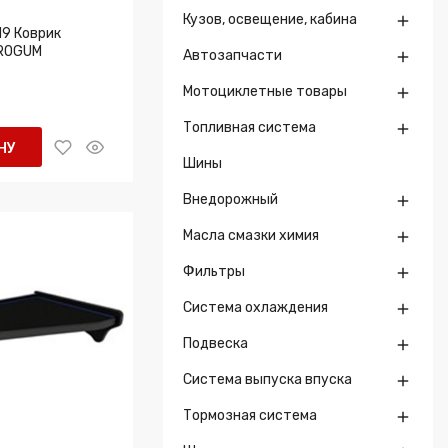
Кузов, освещение, кабина

9 Коврик
FROGUM
Автозапчасти

Мотоциклетные товары

Топливная система

НУ
Шины
Внедорожный

Масла смазки химия

Фильтры

Система охлаждения

Подвеска

Система выпуска впуска

Тормозная система
