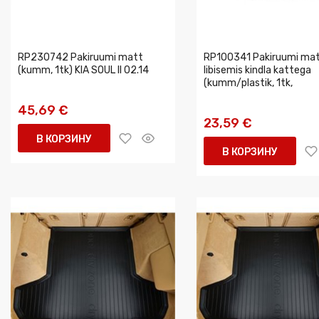
RP230742 Pakiruumi matt
RP100341 Pakiruumi mat
(kumm, 1tk) KIA SOUL II 02.14
libisemis kindla kattega
(kumm/plastik, 1tk,
45,69 €
23,59 €
В КОРЗИНУ
В КОРЗИНУ