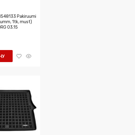
548133 Pakiruumi
kumm, 1tk, must)
RG 03.15
НУ