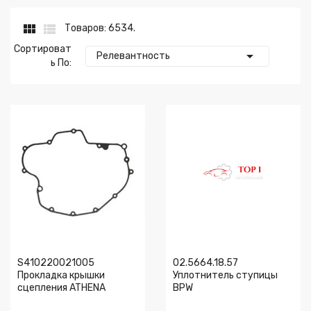


Товаров: 6534.
Сортироват

Релевантность
Ь По:
S410220021005
02.5664.18.57
Прокладка крышки
Уплотнитель ступицы
сцепления ATHENA
BPW