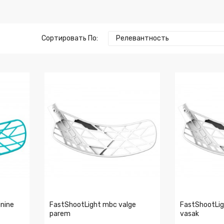
Сортировать По:
Релевантность
inine
FastShootLight mbc valge
FastShootLig
parem
vasak