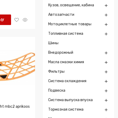
Кузов, освещение, кабина

Автозапчасти

НУ
Мотоциклетные товары

Топливная система

Шины
Внедорожный

Масла смазки химия

Фильтры

Система охлаждения

Подвеска

Система выпуска впуска

ht mbc2 aprikoos
Тормозная система
