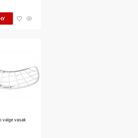
НУ
b valge vasak