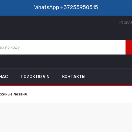
WhatsApp
+37255950515
СРАВ
 НАС
ПОИСК ПО VIN
КОНТАКТЫ
ожные лезвия