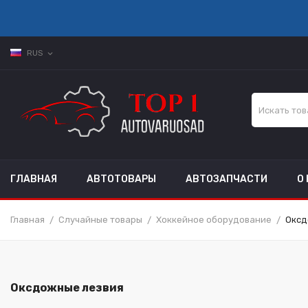
RUS
expand_more
ГЛАВНАЯ
АВТОТОВАРЫ
АВТОЗАПЧАСТИ
О
Главная
Случайные товары
Хоккейное оборудование
Оксд
Оксдожные лезвия