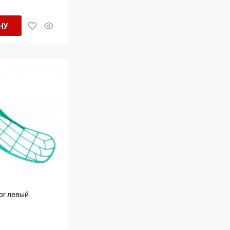
НУ
or левый