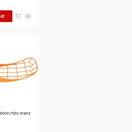
НУ
arbon mbc oranz