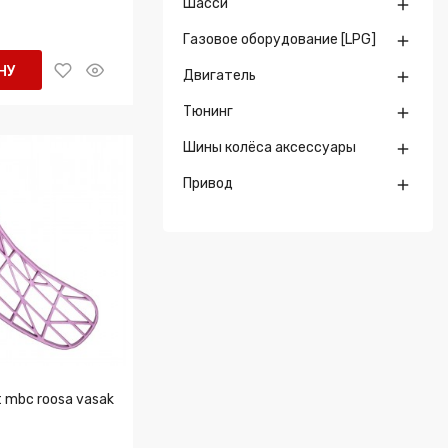
Шасси

Газовое оборудование [LPG]

НУ
Двигатель

Тюнинг

Шины колёса аксессуары

Привод

t mbc roosa vasak