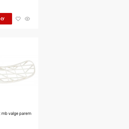
НУ
ht mb valge parem