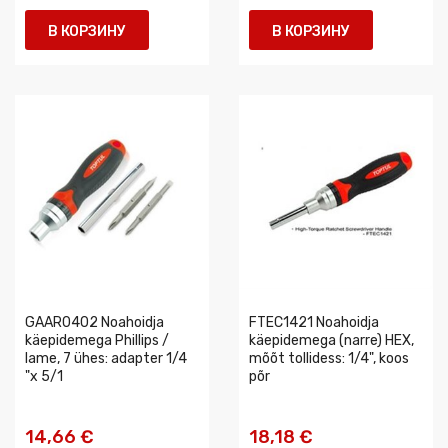
В КОРЗИНУ
В КОРЗИНУ
GAAR0402 Noahoidja
FTEC1421 Noahoidja
käepidemega Phillips /
käepidemega (narre) HEX,
lame, 7 ühes: adapter 1/4
mõõt tollidess: 1/4", koos
"x 5/1
põr
14,66 €
18,18 €