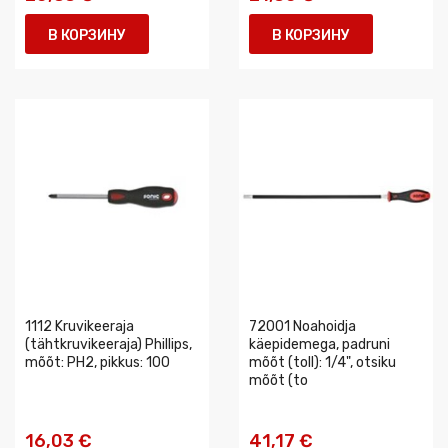
В КОРЗИНУ
В КОРЗИНУ
1112 Kruvikeeraja
72001 Noahoidja
(tähtkruvikeeraja) Phillips,
käepidemega, padruni
mõõt: PH2, pikkus: 100
mõõt (toll): 1/4", otsiku
mõõt (to
16,03 €
41,17 €