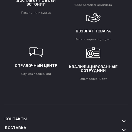
ДОСТАВКУ ПО ВСЕЙ
ЭСТОНИИ
100% безопасная оплата
Пакомат или курьер
ВОЗВРАТ ТОВАРА
Если товар не подходит
СПРАВОЧНЫЙ ЦЕНТР
КВАЛИФИЦИРОВАННЫЕ
СОТРУДНИИ
Служба поддержки
Опыт более 10 лет
КОНТАКТЫ
keyboard_arrow_down
ДОСТАВКА
keyboard_arrow_down