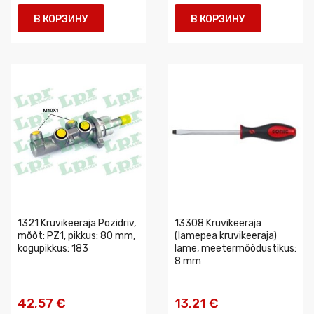
В КОРЗИНУ
В КОРЗИНУ
1321 Kruvikeeraja Pozidriv,
13308 Kruvikeeraja
mõõt: PZ1, pikkus: 80 mm,
(lamepea kruvikeeraja)
kogupikkus: 183
lame, meetermõõdustikus:
8 mm
42,57 €
13,21 €