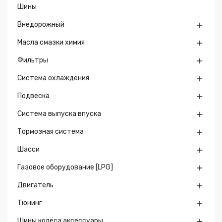
Шины
Внедорожный

Масла смазки химия

Фильтры

Система охлаждения

Подвеска

Система выпуска впуска

Тормозная система

Шасси

Газовое оборудование [LPG]

Двигатель

Тюнинг

Шины колёса аксессуары
