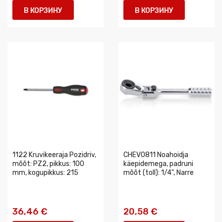
В КОРЗИНУ
В КОРЗИНУ
1122 Kruvikeeraja Pozidriv,
CHEV0811 Noahoidja
mõõt: PZ2, pikkus: 100
käepidemega, padruni
mm, kogupikkus: 215
mõõt (toll): 1/4", Narre
36,46 €
20,58 €