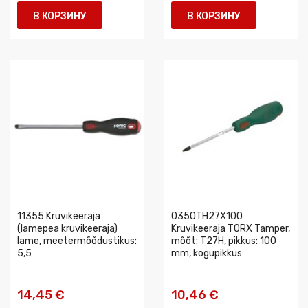
В КОРЗИНУ
В КОРЗИНУ
11355 Kruvikeeraja
0350TH27X100
(lamepea kruvikeeraja)
Kruvikeeraja TORX Tamper,
lame, meetermõõdustikus:
mõõt: T27H, pikkus: 100
5,5
mm, kogupikkus:
14,45 €
10,46 €