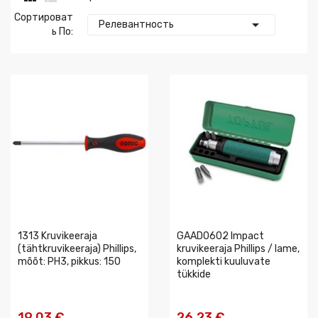
Сортироват

Релевантность
Ь По:
1313 Kruvikeeraja
GAAD0602 Impact
(tähtkruvikeeraja) Phillips,
kruvikeeraja Phillips / lame,
mõõt: PH3, pikkus: 150
komplekti kuuluvate
tükkide
19,03 €
26,23 €