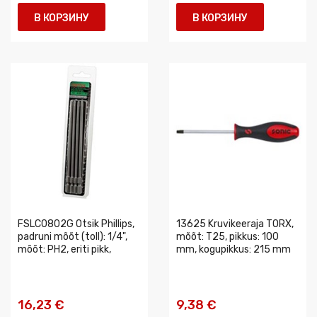
В КОРЗИНУ
В КОРЗИНУ
FSLC0802G Otsik Phillips,
13625 Kruvikeeraja TORX,
padruni mõõt (toll): 1/4",
mõõt: T25, pikkus: 100
mõõt: PH2, eriti pikk,
mm, kogupikkus: 215 mm
16,23 €
9,38 €