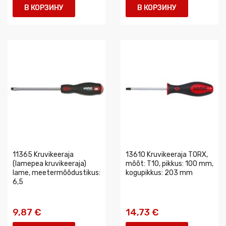
В КОРЗИНУ
В КОРЗИНУ
11365 Kruvikeeraja
13610 Kruvikeeraja TORX,
(lamepea kruvikeeraja)
mõõt: T10, pikkus: 100 mm,
lame, meetermõõdustikus:
kogupikkus: 203 mm
6,5
9,87 €
14,73 €