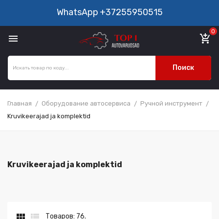
WhatsApp
+37255950515
0

add_shopping_cart
Поиск
Главная
Оборудование автосервиса
Ручной инструмент
Kruvikeerajad ja komplektid
Kruvikeerajad ja komplektid


Товаров: 76.