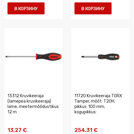
В КОРЗИНУ
В КОРЗИНУ
13312 Kruvikeeraja
11720 Kruvikeeraja TORX
(lamepea kruvikeeraja)
Tamper, mõõt: T20H,
lame, meetermõõdustikus:
pikkus: 100 mm,
12 m
kogupikkus:
13,27 €
254,31 €