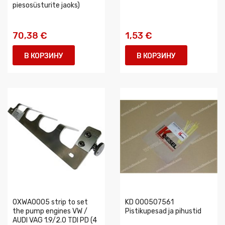
piesosüsturite jaoks)
70,38 €
1,53 €
В КОРЗИНУ
В КОРЗИНУ
0XWA0005 strip to set
KD 000507561
the pump engines VW /
Pistikupesad ja pihustid
AUDI VAG 1.9/2.0 TDI PD (4