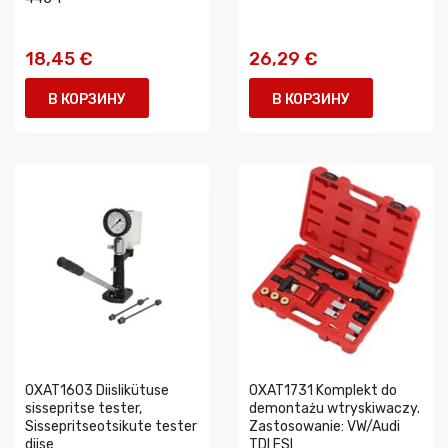
18,45 €
26,29 €
В КОРЗИНУ
В КОРЗИНУ
0XAT1603 Diislikütuse
0XAT1731 Komplekt do
sissepritse tester,
demontażu wtryskiwaczy.
Sissepritseotsikute tester
Zastosowanie: VW/Audi
diise
TDI FSI