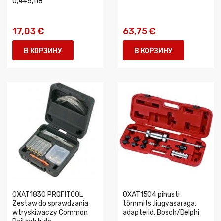
0,445,118
17,03 €
63,75 €
В КОРЗИНУ
В КОРЗИНУ
0XAT1830 PROFITOOL
0XAT1504 pihusti
Zestaw do sprawdzania
tõmmits ,liugvasaraga,
wtryskiwaczy Common
adapterid, Bosch/Delphi