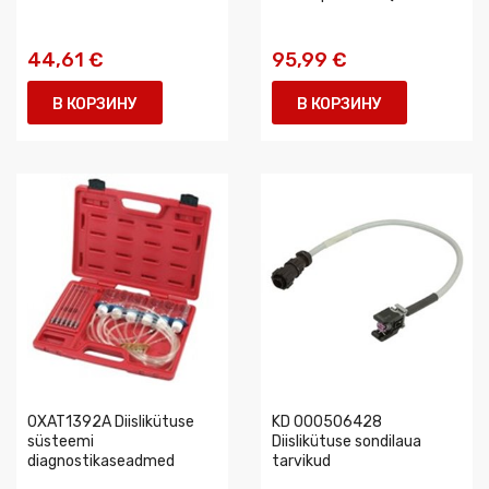
44,61 €
95,99 €
В КОРЗИНУ
В КОРЗИНУ
0XAT1392A Diislikütuse
KD 000506428
süsteemi
Diislikütuse sondilaua
diagnostikaseadmed
tarvikud