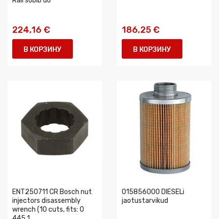
Rail sobib do
224,16 €
186,25 €
В КОРЗИНУ
В КОРЗИНУ
ENT250711 CR Bosch nut
015856000 DIESELi
injectors disassembly
jaotustarvikud
wrench (10 cuts, fits: 0
445 1