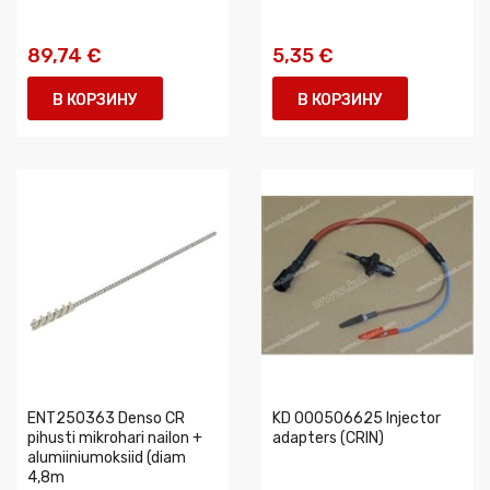
89,74 €
5,35 €
В КОРЗИНУ
В КОРЗИНУ
ENT250363 Denso CR
KD 000506625 Injector
pihusti mikrohari nailon +
adapters (CRIN)
alumiiniumoksiid (diam
4,8m