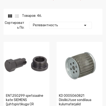


Товаров: 46.
Сортироват

Релевантность
Ь По:
ENT250299 spetsiaalne
KD 0005060821
kate SIEMENS
Diislikütuse sondilaua
(juhtspistikuga CR
kulumaterjalid