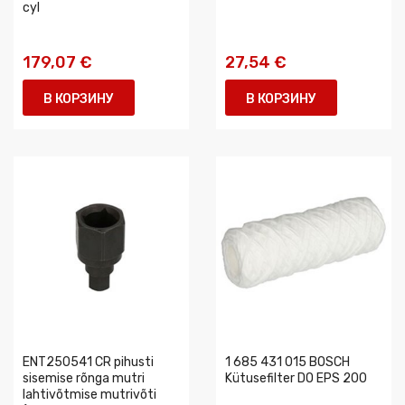
cyl
179,07 €
27,54 €
В КОРЗИНУ
В КОРЗИНУ
ENT250541 CR pihusti
1 685 431 015 BOSCH
sisemise rõnga mutri
Kütusefilter DO EPS 200
lahtivõtmise mutrivõti