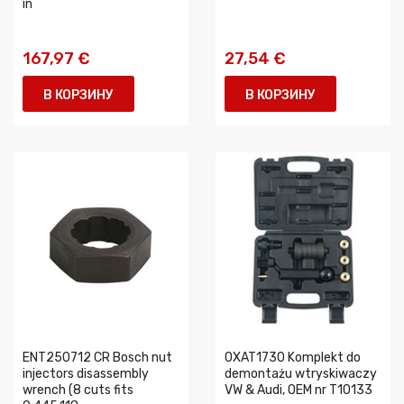
in
167,97 €
27,54 €
В КОРЗИНУ
В КОРЗИНУ
ENT250712 CR Bosch nut
0XAT1730 Komplekt do
injectors disassembly
demontażu wtryskiwaczy
wrench (8 cuts fits
VW & Audi, OEM nr T10133