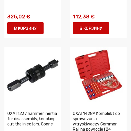
325,02 €
112,38 €
В КОРЗИНУ
В КОРЗИНУ
0XAT1237 hammer inertia
0XAT1428A Komplekt do
for disassembly, knocking
sprawdzania
out the injectors. Conne
wtryskiwaczy Common
Rail na powrocie (24