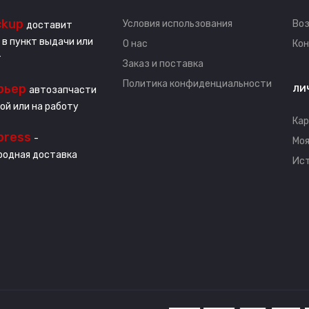
ckup
Условия использования
Воз
доставит
 в пункт выдачи или
О нас
Ко
т
Заказ и поставка
Политика конфиденциальности
рьер
ЛИ
автозапчасти
ой или на работу
Кар
press
-
Моя
одная доставка
Ист