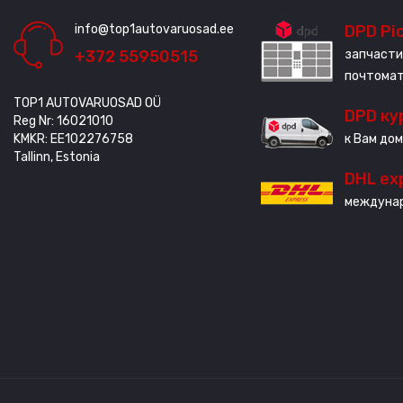
info@top1autovaruosad.ee
DPD Pi
+372 55950515
запчасти
почтома
TOP1 AUTOVARUOSAD OÜ
DPD ку
Reg Nr: 16021010
KMKR: EE102276758
к Вам дом
Tallinn, Estonia
DHL ex
междунар