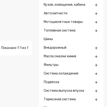
Кузов, освещение, кабина

Автозапчасти

Мотоциклетные товары

Топливная система

Шины
Внедорожный
Показано 1-1 из 1

Масла смазки химия

Фильтры

Система охлаждения

Подвеска

Система выпуска впуска

Тормозная система
