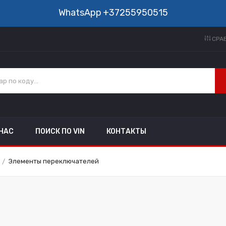
WhatsApp
+37255950515
СРАВ
 НАС
ПОИСК ПО VIN
КОНТАКТЫ
Элементы переключателей